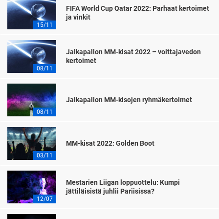
FIFA World Cup Qatar 2022: Parhaat kertoimet
ja vinkit
15/11
Jalkapallon MM-kisat 2022 – voittajavedon
kertoimet
08/11
Jalkapallon MM-kisojen ryhmäkertoimet
08/11
MM-kisat 2022: Golden Boot
03/11
Mestarien Liigan loppuottelu: Kumpi
jättiläisistä juhlii Pariisissa?
12/07