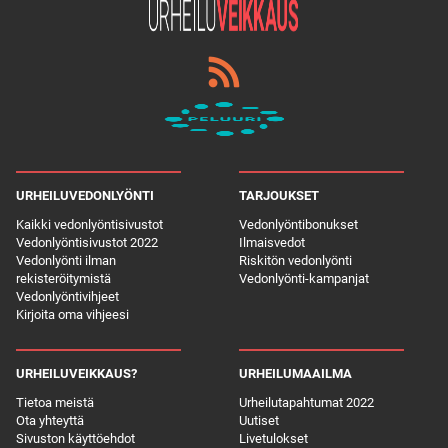
URHEILUVEDONLYÖNTI
TARJOUKSET
Kaikki vedonlyöntisivustot
Vedonlyöntibonukset
Vedonlyöntisivustot 2022
Ilmaisvedot
Vedonlyönti ilman
Riskitön vedonlyönti
rekisteröitymistä
Vedonlyönti-kampanjat
Vedonlyöntivihjeet
Kirjoita oma vihjeesi
URHEILUVEIKKAUS?
URHEILUMAAILMA
Tietoa meistä
Urheilutapahtumat 2022
Ota yhteyttä
Uutiset
Sivuston käyttöehdot
Livetulokset