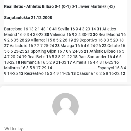
Real Betis - Athletic Bilbao 0-1 (0-1)
0-1 Javier Martinez (43)
Sarjataulukko 21.12.2008
Barcelona 16 13 2 1 48-10
41
Sevilla 16 9 4 3 23-14
31
Atletico
Madrid 16 9 3 4 38-23
30
Valencia 16 9 3 4 30-20
30
Real Madrid 16
9 2 6 35-28
29
Villarreal 15 8 5 2 26-19
29
Deportivo 16 8 3 5 20-18
27
Valladolid 16 7 2 7 25-24
23
Malaga 16 6 4 6 24-26
22
Getafe 16
5 6 5 23-25
21
Sporting Gijon 16 7 0 9 24-35
21
Athletic Bilbao 16 5
4 7 20-24
19
Real Betis 16 5 3 8 21-22
18
Rac. Santander 16 4 6 6
18-22
18
Numancia 16 5 2 9 21-33
17
Almeria 16 4 4 8 16-25
16
Mallorca 16 3 5 8 17-29
14
--------------------------------------Espanyol 16 3 4
9 14-25
13
Recreativo 16 3 4 9 11-26
13
Osasuna 16 2 6 8 16-22
12
Written by: