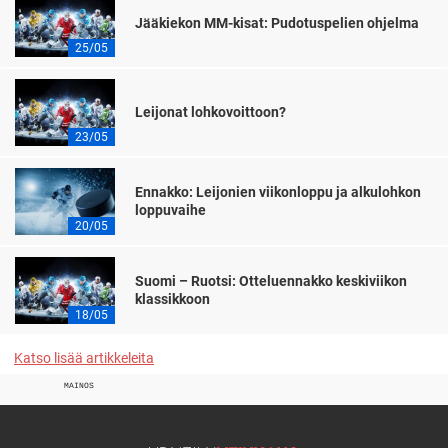
Jääkiekon MM-kisat: Pudotuspelien ohjelma
25/05
Leijonat lohkovoittoon?
23/05
Ennakko: Leijonien viikonloppu ja alkulohkon
loppuvaihe
20/05
Suomi – Ruotsi: Otteluennakko keskiviikon
klassikkoon
18/05
Katso lisää artikkeleita
MAINOS