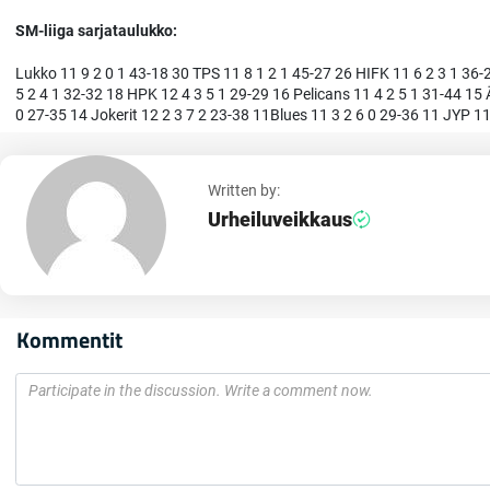
SM-liiga sarjataulukko:
Lukko 11 9 2 0 1 43-18 30 TPS 11 8 1 2 1 45-27 26 HIFK 11 6 2 3 1 36-
5 2 4 1 32-32 18 HPK 12 4 3 5 1 29-29 16 Pelicans 11 4 2 5 1 31-44 15 
0 27-35 14 Jokerit 12 2 3 7 2 23-38 11Blues 11 3 2 6 0 29-36 11 JYP 11
Written by:
Urheiluveikkaus
Kommentit