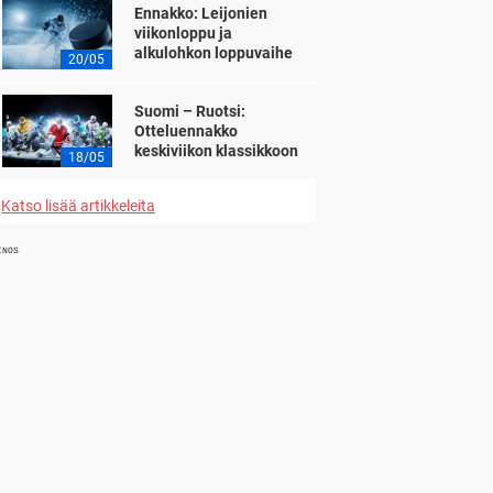
Ennakko: Leijonien
viikonloppu ja
alkulohkon loppuvaihe
20/05
Suomi – Ruotsi:
Otteluennakko
keskiviikon klassikkoon
18/05
Katso lisää artikkeleita
INOS