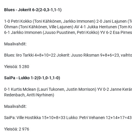
Blues - Jokerit 6-2(2-0,3-1,1-1)
1-0 Petri Kokko (Toni Kähkönen, Jarkko Immonen) 2-0 Jani Lajunen (To
Öhman (Toni Kähkönen, Ville Lajunen) AV 4-1 Jukka Hentunen (Tom Ko
6-1 Jarkko Immonen (Juuso Puustinen, Petri Kokko) YV 6-2 Esa Pirne
Maalivahdit:
Blues: Iiro Tarkki 4+8+10=22 Jokerit: Juuso Riksman 9+8+6=23, vaiht
Yleisöä: 5 280
SaiPa - Lukko 1-2(0-1,0-1,1-0)
0-1 Kurtis Mclean (Lauri Tukonen, Justin Morrison) YV 0-2 Janne Kerän
Redenbach, Antti Nyrhinen)
Maalivahdit:
SaiPa: Ville Hostikka 15+10+8=33 Lukko: Petri Vehanen 12+14+17=43
Yleisöä: 2 976