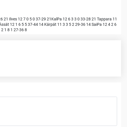
26 21 Ilves 12 7 0 5 0 37-29 21KalPa 12 6 3 3 0 33-28 21 Tappara 11
Ässät 12 1 6 5 5 37-44 14 Kärpät 11 3 3 5 2 29-36 14 SaiPa 12 4 2 6
 2 1 8 1 27-36 8