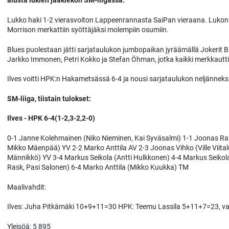
alusta lukien jääkiekon SM-liigassa.
Lukko haki 1-2 vierasvoiton Lappeenrannasta SaiPan vieraana. Lukon 
Morrison merkattiin syöttäjäksi molempiin osumiin.
Blues puolestaan jätti sarjataulukon jumbopaikan jyräämällä Jokerit 
Jarkko Immonen, Petri Kokko ja Stefan Öhman, jotka kaikki merkkautt
Ilves voitti HPK:n Hakametsässä 6-4 ja nousi sarjataulukon neljänneks
SM-liiga, tiistain tulokset:
Ilves - HPK 6-4(1-2,3-2,2-0)
0-1 Janne Kolehmainen (Niko Nieminen, Kai Syväsalmi) 1-1 Joonas Rask 
Mikko Mäenpää) YV 2-2 Marko Anttila AV 2-3 Joonas Vihko (Ville Viit
Männikkö) YV 3-4 Markus Seikola (Antti Hulkkonen) 4-4 Markus Seikol
Rask, Pasi Salonen) 6-4 Marko Anttila (Mikko Kuukka) TM
Maalivahdit:
Ilves: Juha Pitkämäki 10+9+11=30 HPK: Teemu Lassila 5+11+7=23, va
Yleisöä: 5 895