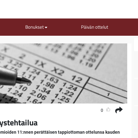
Bonukset
Päivän ottelut
0
tystehtailua
uomioiden 11:nnen perättäisen tappiottoman ottelunsa kauden