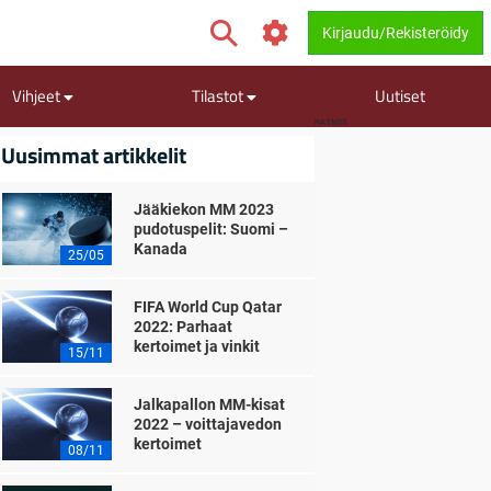
Kirjaudu/Rekisteröidy
Vihjeet
Tilastot
Uutiset
MAINOS
Uusimmat artikkelit
Jääkiekon MM 2023
pudotuspelit: Suomi –
Kanada
25/05
FIFA World Cup Qatar
2022: Parhaat
kertoimet ja vinkit
15/11
Jalkapallon MM-kisat
2022 – voittajavedon
kertoimet
08/11