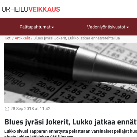
Päätapahtumat
Vedonlyöntisivustot
Koti
/
Artikkelit
/
Blues jyräsi Jokerit, Lukko jatkaa ennätystehtailua
28 Sep 2018 at 11:42
Blues jyräsi Jokerit, Lukko jatkaa ennä
Lukko sivusi Tapparan ennätystä pelattuaan varsinaiset peliajat h