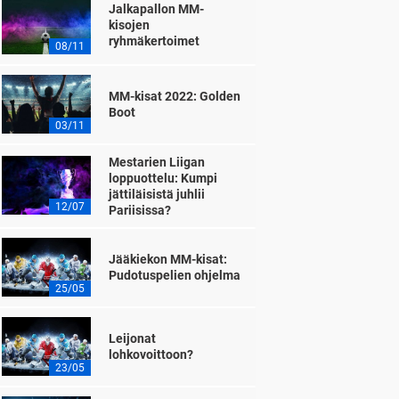
Jalkapallon MM-
kisojen
ryhmäkertoimet
08/11
MM-kisat 2022: Golden
Boot
03/11
Mestarien Liigan
loppuottelu: Kumpi
jättiläisistä juhlii
12/07
Pariisissa?
Jääkiekon MM-kisat:
Pudotuspelien ohjelma
25/05
Leijonat
lohkovoittoon?
23/05