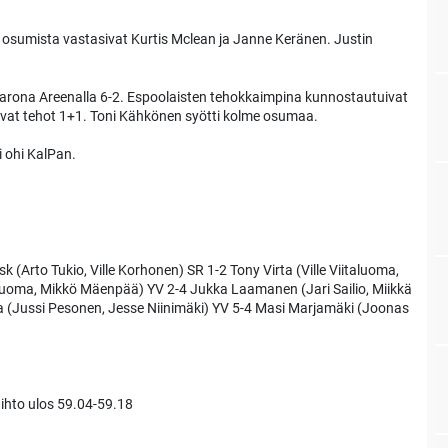
osumista vastasivat Kurtis Mclean ja Janne Keränen. Justin
Barona Areenalla 6-2. Espoolaisten tehokkaimpina kunnostautuivat
ivat tehot 1+1. Toni Kähkönen syötti kolme osumaa.
i ohi KalPan.
(Arto Tukio, Ville Korhonen) SR 1-2 Tony Virta (Ville Viitaluoma,
aluoma, Mikkö Mäenpää) YV 2-4 Jukka Laamanen (Jari Sailio, Miikkä
a (Jussi Pesonen, Jesse Niinimäki) YV 5-4 Masi Marjamäki (Joonas
ihto ulos 59.04-59.18