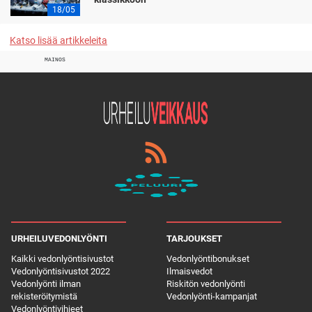
18/05
Katso lisää artikkeleita
MAINOS
URHEILUVEDONLYÖNTI
TARJOUKSET
Kaikki vedonlyöntisivustot
Vedonlyöntibonukset
Vedonlyöntisivustot 2022
Ilmaisvedot
Vedonlyönti ilman
Riskitön vedonlyönti
rekisteröitymistä
Vedonlyönti-kampanjat
Vedonlyöntivihjeet