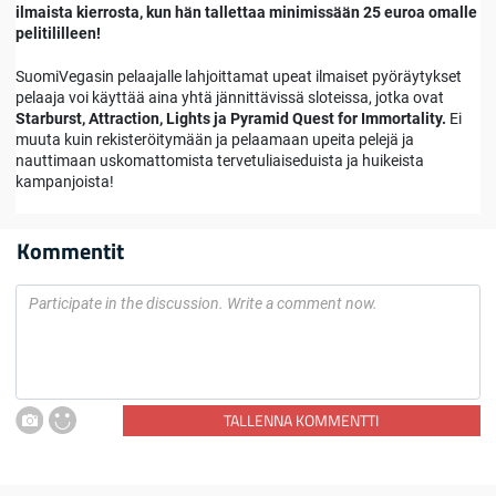
ilmaista kierrosta, kun hän tallettaa minimissään 25 euroa omalle
pelitililleen!
SuomiVegasin pelaajalle lahjoittamat upeat ilmaiset pyöräytykset
pelaaja voi käyttää aina yhtä jännittävissä sloteissa, jotka ovat
Starburst, Attraction, Lights ja Pyramid Quest for Immortality.
Ei
muuta kuin rekisteröitymään ja pelaamaan upeita pelejä ja
nauttimaan uskomattomista tervetuliaiseduista ja huikeista
kampanjoista!
Kommentit
TALLENNA KOMMENTTI