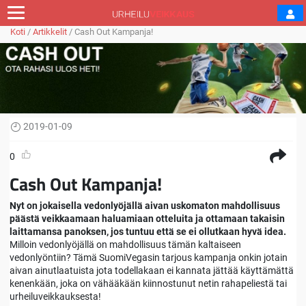
Koti
/
Artikkelit
/
Cash Out Kampanja!
2019-01-09
0
Cash Out Kampanja!
Nyt on jokaisella vedonlyöjällä aivan uskomaton mahdollisuus
päästä veikkaamaan haluamiaan otteluita ja ottamaan takaisin
laittamansa panoksen, jos tuntuu että se ei ollutkaan hyvä idea.
Milloin vedonlyöjällä on mahdollisuus tämän kaltaiseen
vedonlyöntiin? Tämä SuomiVegasin tarjous kampanja onkin jotain
aivan ainutlaatuista jota todellakaan ei kannata jättää käyttämättä
kenenkään, joka on vähääkään kiinnostunut netin rahapeliestä tai
urheiluveikkauksesta!