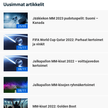
Uusimmat artikkelit
Jääkiekon MM 2023 pudotuspelit: Suomi –
Kanada
25/05
FIFA World Cup Qatar 2022: Parhaat kertoimet
ja vinkit
15/11
Jalkapallon MM-kisat 2022 – voittajavedon
kertoimet
08/11
Jalkapallon MM-kisojen ryhmäkertoimet
08/11
MM-kisat 2022: Golden Boot