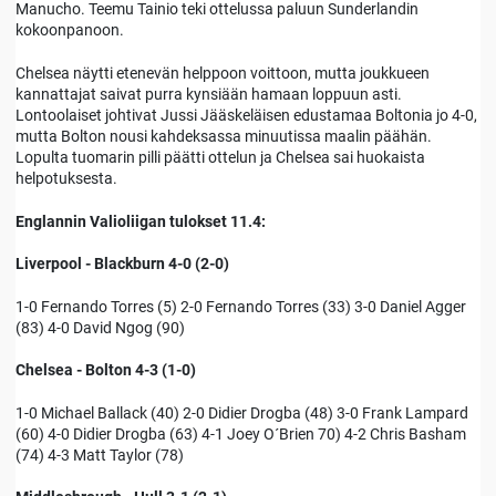
Manucho. Teemu Tainio teki ottelussa paluun Sunderlandin
kokoonpanoon.
Chelsea näytti etenevän helppoon voittoon, mutta joukkueen
kannattajat saivat purra kynsiään hamaan loppuun asti.
Lontoolaiset johtivat Jussi Jääskeläisen edustamaa Boltonia jo 4-0,
mutta Bolton nousi kahdeksassa minuutissa maalin päähän.
Lopulta tuomarin pilli päätti ottelun ja Chelsea sai huokaista
helpotuksesta.
Englannin Valioliigan tulokset 11.4:
Liverpool - Blackburn 4-0 (2-0)
1-0 Fernando Torres (5) 2-0 Fernando Torres (33) 3-0 Daniel Agger
(83) 4-0 David Ngog (90)
Chelsea - Bolton 4-3 (1-0)
1-0 Michael Ballack (40) 2-0 Didier Drogba (48) 3-0 Frank Lampard
(60) 4-0 Didier Drogba (63) 4-1 Joey O´Brien 70) 4-2 Chris Basham
(74) 4-3 Matt Taylor (78)