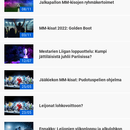
Jalkapallon MM-kisojen ryhmäkertoimet
08/11
MM-kisat 2022: Golden Boot
03/11
Mestarien Liigan loppuottelu: Kumpi
jättiläisistä juhlii Pariisissa?
12/07
Jääkiekon MM-kisat: Pudotuspelien ohjelma
25/05
Leijonat lohkovoittoon?
23/05
Ennakko: Leijonien viikonloppu ja alkulohkon