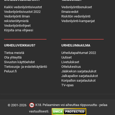
Kaikki vedonlyöntisivustot
Vedonlyöntibonukset
Vedonlyöntisivustot 2022
Ilmaisvedot
Vedonlyönti ilman
Riskitön vedonlyönti
rekisteröitymistä
Vedonlyönti-kampanjat
Vedonlyöntivihjeet
Kirjoita oma vihjeesi
URHEILUVEIKKAUS?
URHEILUMAAILMA
Tietoa meistä
Urheilutapahtumat 2022
Ota yhteyttä
Uutiset
Sivuston käyttöehdot
Livetulokset
Tietosuoja- ja evästekäytäntö
Ottelukeskus
Peluuri.fi
Jääkiekon sarjataulukot
Jalkapallon sarjataulukot
Koripallon sarjataulukot
TV-opas
K18. Pelaaminen voi aiheuttaa riippuvuutta - pelaa
© 2001-2026
vastuullisesti.