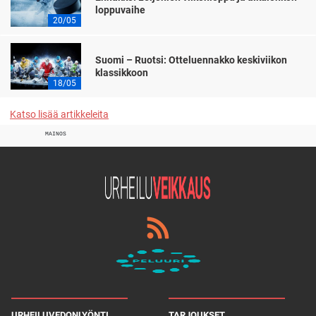
loppuvaihe
20/05
Suomi – Ruotsi: Otteluennakko keskiviikon
klassikkoon
18/05
Katso lisää artikkeleita
MAINOS
URHEILUVEDONLYÖNTI
TARJOUKSET