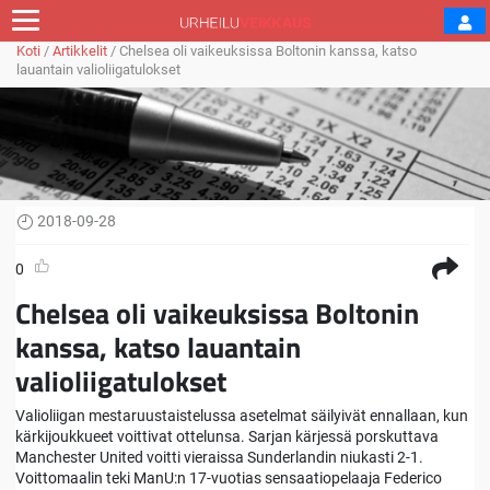
Koti
/
Artikkelit
/
Chelsea oli vaikeuksissa Boltonin kanssa, katso
lauantain valioliigatulokset
2018-09-28
0
Chelsea oli vaikeuksissa Boltonin
kanssa, katso lauantain
valioliigatulokset
Valioliigan mestaruustaistelussa asetelmat säilyivät ennallaan, kun
kärkijoukkueet voittivat ottelunsa. Sarjan kärjessä porskuttava
Manchester United voitti vieraissa Sunderlandin niukasti 2-1.
Voittomaalin teki ManU:n 17-vuotias sensaatiopelaaja Federico