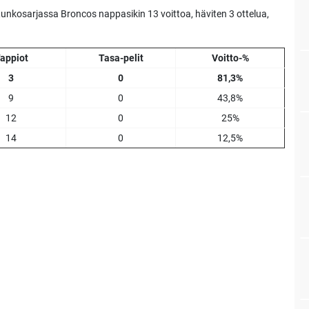
Runkosarjassa Broncos nappasikin 13 voittoa, häviten 3 ottelua,
appiot
Tasa-pelit
Voitto-%
3
0
81,3%
9
0
43,8%
12
0
25%
14
0
12,5%