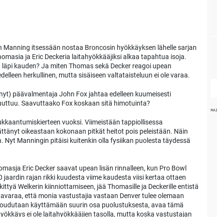
n Manning itsessään nostaa Broncosin hyökkäyksen lähelle sarjan
omasia ja Eric Deckeria laitahyökkääjiksi alkaa tapahtua isoja.
 läpi kauden? Ja miten Thomas sekä Decker reagoi upean
elleen herkullinen, mutta sisäiseen valtataisteluun ei ole varaa.
nnyt) päävalmentaja John Fox jahtaa edelleen kuumeisesti
 puuttuu. Saavuttaako Fox koskaan sitä himotuinta?
MA
ukkaantumiskierteen vuoksi. Viimeistään tappiollisessa
ttänyt oikeastaan kokonaan pitkät heitot pois peleistään. Näin
 Nyt Manningin pitäisi kuitenkin olla fysiikan puolesta täydessä
masja Eric Decker saavat upean lisän rinnalleen, kun Pro Bowl
 jaardin rajan rikki kuudesta viime kaudesta viisi kertaa ottaen
ittyä Welkerin kiinniottamiseen, jää Thomasille ja Deckerille entistä
avaraa, että monia vastustajia vastaan Denver tulee olemaan
 joudutaan käyttämään suurin osa puolustuksesta, avaa tämä
yökkäys ei ole laitahyökkääjien tasolla, mutta koska vastustajan