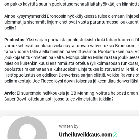
on pakko käyttää suurin puolustusarsenaali laitahyökkääjien kiinniott
Ainoa kysymysmerkki Broncosin hyökkäyksessä tulee olemaan linjapel
ulommat ja sisemmät linjamiehet ovat vasta parantumassa loukkaantu
peliin?
Puolustus:
Yksi sarjan parhaista puolustuksista koki tähän kauteen l
varaukset eivät ainakaan vielä näytä tuovan vahvistuksia Broncosiin, 
tänä vuonna tällä alalla hieman haavoittuvampi. Puolustuksen pää, Von
joukkojaan tukimiehen paikalta. Monipuolinen Miller raataa joukkuees
mies on kuitenkin kuusi ensimmäistä ottelua (yli kolmasosan runkosarja
puolustus rakennetaan alkukaudeksi? Linja tukee loistavasti Milleriä, 
Heittopuolustus on edelleen Denverissä sarjan eliittiä, vaikka Ravens 
pelinrakentaja Joe Flacco löysi down toisensa jälkeen tilaa denveriläi
Arvio:
Ei suurempia heikkouksia ja QB Manning: voittaa helposti oman d
Super Bowl- otteluun asti, jossa tulee viimeistään takkiin?
Written by:
Urheiluveikkaus.com