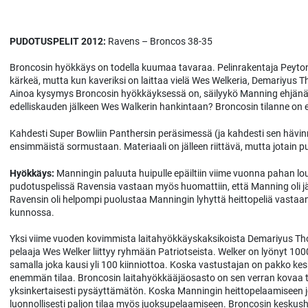
PUDOTUSPELIT 2012:
Ravens – Broncos 38-35
Broncosin hyökkäys on todella kuumaa tavaraa. Pelinrakentaja Peyto
kärkeä, mutta kun kaveriksi on laittaa vielä Wes Welkeria, Demariyus Th
Ainoa kysymys Broncosin hyökkäyksessä on, säilyykö Manning ehjänä
edelliskauden jälkeen Wes Walkerin hankintaan? Broncosin tilanne on ed
Kahdesti Super Bowliin Panthersin peräsimessä (ja kahdesti sen hävi
ensimmäistä sormustaan. Materiaali on jälleen riittävä, mutta jotain
Hyökkäys:
Manningin paluuta huipulle epäiltiin viime vuonna pahan lo
pudotuspelissä Ravensia vastaan myös huomattiin, että Manning oli jä
Ravensin oli helpompi puolustaa Manningin lyhyttä heittopeliä vastaan.
kunnossa.
Yksi viime vuoden kovimmista laitahyökkäyskaksikoista Demariyus Tho
pelaaja Wes Welker liittyy ryhmään Patriotseista. Welker on lyönyt 1000
samalla joka kausi yli 100 kiinniottoa. Koska vastustajan on pakko kesk
enemmän tilaa. Broncosin laitahyökkääjäosasto on sen verran kovaa t
yksinkertaisesti pysäyttämätön. Koska Manningin heittopelaamiseen
luonnollisesti paljon tilaa myös juoksupelaamiseen. Broncosin keskush