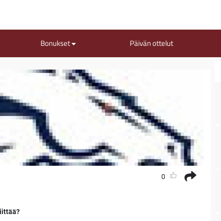
Bonukset
Päivän ottelut
0
iittää?