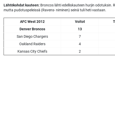
Lähtökohdat kauteen:
Broncos lähti edelliskauteen hurjin odotuksin. 
mutta pudotuspeleissä (Ravens- niminen) seinä tuli heti vastaan.
AFC West 2012
Voitot
T
Denver Broncos
13
San Diego Chargers
7
Oakland Raiders
4
Kansas City Chiefs
2