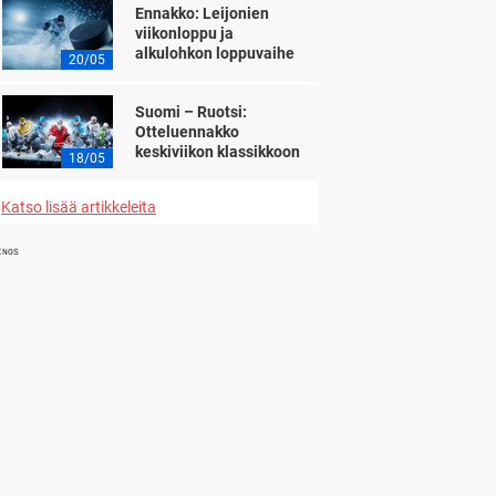
Ennakko: Leijonien
viikonloppu ja
alkulohkon loppuvaihe
20/05
Suomi – Ruotsi:
Otteluennakko
keskiviikon klassikkoon
18/05
Katso lisää artikkeleita
INOS