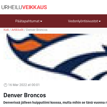
Päätapahtumat
Vedonlyöntisivustot
Koti
/
Artikkelit
/
Denver Broncos
16 Mar 2022 at 00:01
Denver Broncos
Denverissä jälleen huipputiimi koossa, mutta mihin se tänä vuonna r