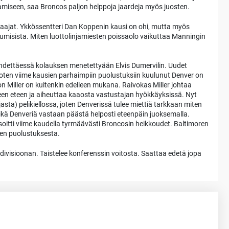
amiseen, saa Broncos paljon helppoja jaardeja myös juosten.
aajat. Ykkössentteri Dan Koppenin kausi on ohi, mutta myös
misista. Miten luottolinjamiesten poissaolo vaikuttaa Manningin
ähdettäessä kolauksen menetettyään Elvis Dumervilin. Uudet
joten viime kausien parhaimpiin puolustuksiin kuulunut Denver on
 Miller on kuitenkin edelleen mukana. Raivokas Miller johtaa
een eteen ja aiheuttaa kaaosta vastustajan hyökkäyksissä. Nyt
sta) pelikiellossa, joten Denverissä tulee miettiä tarkkaan miten
eikä Denveriä vastaan päästä helposti eteenpäin juoksemalla.
osoitti viime kaudella tyrmäävästi Broncosin heikkoudet. Baltimoren
sten puolustuksesta.
ivisioonan. Taistelee konferenssin voitosta. Saattaa edetä jopa