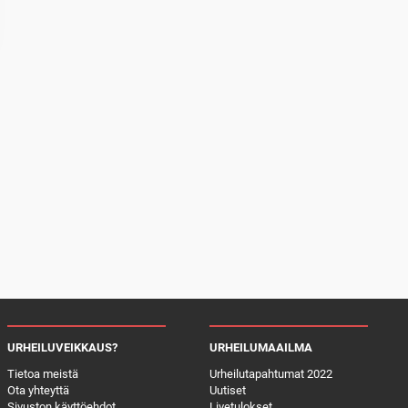
URHEILUVEIKKAUS?
URHEILUMAAILMA
Tietoa meistä
Urheilutapahtumat 2022
Ota yhteyttä
Uutiset
Sivuston käyttöehdot
Livetulokset