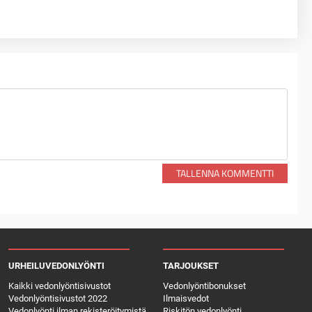
TALLENNA KOMMENTTI
URHEILUVEDONLYÖNTI
TARJOUKSET
Kaikki vedonlyöntisivustot
Vedonlyöntibonukset
Vedonlyöntisivustot 2022
Ilmaisvedot
Vedonlyönti ilman rekisteröitymistä
Riskitön vedonlyönti