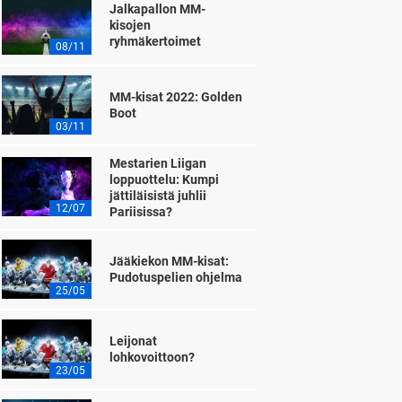
Jalkapallon MM-
kisojen
ryhmäkertoimet
08/11
MM-kisat 2022: Golden
Boot
03/11
Mestarien Liigan
loppuottelu: Kumpi
jättiläisistä juhlii
12/07
Pariisissa?
Jääkiekon MM-kisat:
Pudotuspelien ohjelma
25/05
Leijonat
lohkovoittoon?
23/05