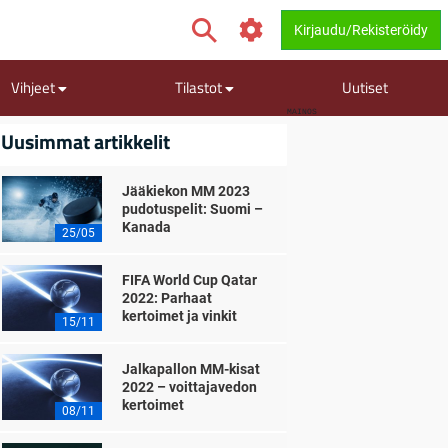
Kirjaudu/Rekisteröidy
Vihjeet
Tilastot
Uutiset
MAINOS
Uusimmat artikkelit
Jääkiekon MM 2023
pudotuspelit: Suomi –
Kanada
25/05
FIFA World Cup Qatar
2022: Parhaat
kertoimet ja vinkit
15/11
Jalkapallon MM-kisat
2022 – voittajavedon
kertoimet
08/11