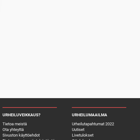
URHEILUVEIKKAUS?
URHEILUMAAILMA
Tietoa meistä
Urheilutapahtumat 2022
Ota yhteyttä
Uutiset
Sivuston käyttöehdot
Livetulokset