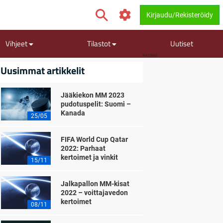
Kirjaudu/Rekisteröidy
Vihjeet
Tilastot
Uutiset
MAINOS
Uusimmat artikkelit
Jääkiekon MM 2023
pudotuspelit: Suomi –
Kanada
25/05
FIFA World Cup Qatar
2022: Parhaat
kertoimet ja vinkit
15/11
Jalkapallon MM-kisat
2022 – voittajavedon
kertoimet
08/11