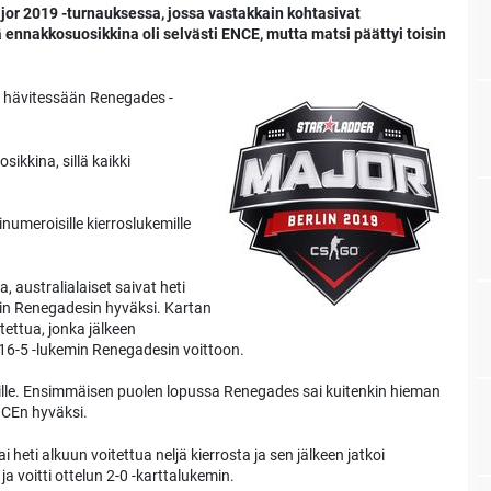
jor 2019 -turnauksessa, jossa vastakkain kohtasivat
ennakkosuosikkina oli selvästi ENCE, mutta matsi päättyi toisin
tä, hävitessään Renegades -
ikkina, sillä kaikki
umeroisille kierroslukemille
 australialaiset saivat heti
min Renegadesin hyväksi. Kartan
tettua, jonka jälkeen
 16-5 -lukemin Renegadesin voittoon.
sille. Ensimmäisen puolen lopussa Renegades sai kuitenkin hieman
NCEn hyväksi.
i heti alkuun voitettua neljä kierrosta ja sen jälkeen jatkoi
a voitti ottelun 2-0 -karttalukemin.