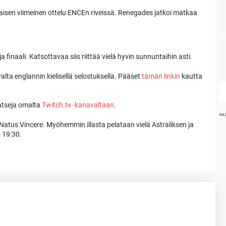
olaisen viimeinen ottelu ENCEn riveissä. Renegades jatkoi matkaa
ja finaali. Katsottavaa siis riittää vielä hyvin sunnuntaihin asti.
alta englannin kielisellä selostuksella. Pääset
tämän linkin
kautta
matseja omalta
Twitch.tv -kanavaltaan
.
MA
 Natus Vincere. Myöhemmin illasta pelataan vielä Astraliksen ja
o 19:30.