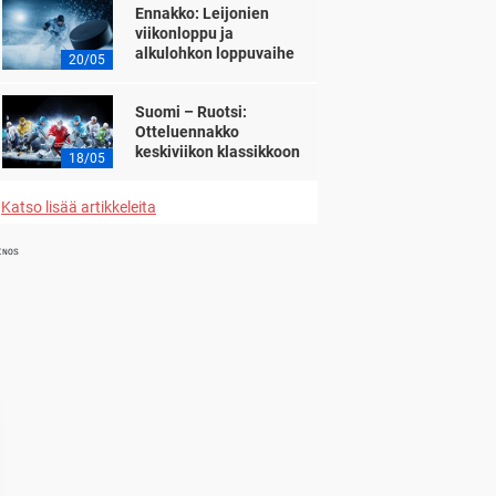
Ennakko: Leijonien
viikonloppu ja
alkulohkon loppuvaihe
20/05
Suomi – Ruotsi:
Otteluennakko
keskiviikon klassikkoon
18/05
Katso lisää artikkeleita
INOS