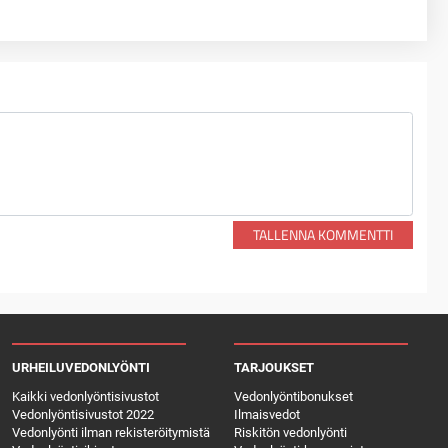
TALLENNA KOMMENTTI
URHEILUVEDONLYÖNTI
TARJOUKSET
Kaikki vedonlyöntisivustot
Vedonlyöntibonukset
Vedonlyöntisivustot 2022
Ilmaisvedot
Vedonlyönti ilman rekisteröitymistä
Riskitön vedonlyönti