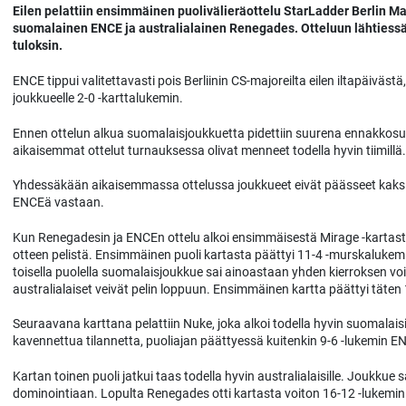
Eilen pelattiin ensimmäinen puolivälieräottelu StarLadder Berlin Ma
suomalainen ENCE ja australialainen Renegades. Otteluun lähtiessä 
tuloksin.
ENCE tippui valitettavasti pois Berliinin CS-majoreilta eilen iltapäiväs
joukkueelle 2-0 -karttalukemin.
Ennen ottelun alkua suomalaisjoukkuetta pidettiin suurena ennakkosuos
aikaisemmat ottelut turnauksessa olivat menneet todella hyvin tiimillä.
Yhdessäkään aikaisemmassa ottelussa joukkueet eivät päässeet kaksin
ENCEä vastaan.
Kun Renegadesin ja ENCEn ottelu alkoi ensimmäisestä Mirage -kartasta,
otteen pelistä. Ensimmäinen puoli kartasta päättyi 11-4 -murskaluke
toisella puolella suomalaisjoukkue sai ainoastaan yhden kierroksen voi
australialaiset veivät pelin loppuun. Ensimmäinen kartta päättyi täten
Seuraavana karttana pelattiin Nuke, joka alkoi todella hyvin suomalai
kavennettua tilannetta, puoliajan päättyessä kuitenkin 9-6 -lukemin E
Kartan toinen puoli jatkui taas todella hyvin australialaisille. Joukkue sa
dominointiaan. Lopulta Renegades otti kartasta voiton 16-12 -lukemin j