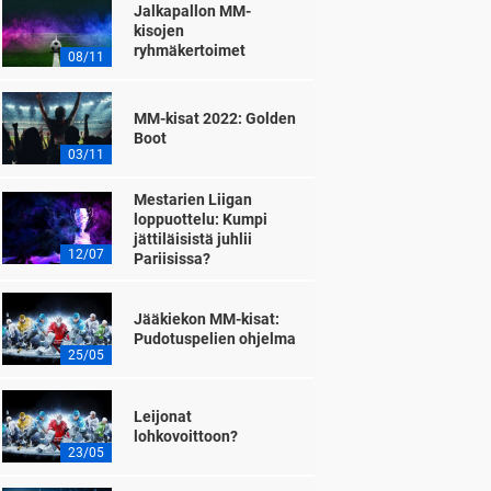
Jalkapallon MM-
kisojen
ryhmäkertoimet
08/11
MM-kisat 2022: Golden
Boot
03/11
Mestarien Liigan
loppuottelu: Kumpi
jättiläisistä juhlii
12/07
Pariisissa?
Jääkiekon MM-kisat:
Pudotuspelien ohjelma
25/05
Leijonat
lohkovoittoon?
23/05