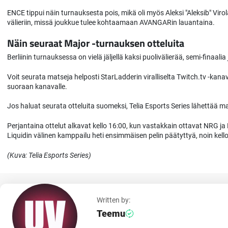
ENCE tippui näin turnauksesta pois, mikä oli myös Aleksi "Aleksib" Vir
välieriin, missä joukkue tulee kohtaamaan AVANGARin lauantaina.
Näin seuraat Major -turnauksen otteluita
Berliinin turnauksessa on vielä jäljellä kaksi puolivälierää, semi-finaalia 
Voit seurata matseja helposti StarLadderin viralliselta Twitch.tv -kanav
suoraan kanavalle.
Jos haluat seurata otteluita suomeksi, Telia Esports Series lähettää 
Perjantaina ottelut alkavat kello 16:00, kun vastakkain ottavat NRG ja
Liquidin välinen kamppailu heti ensimmäisen pelin päätyttyä, noin kell
(Kuva: Telia Esports Series)
Written by:
Teemu