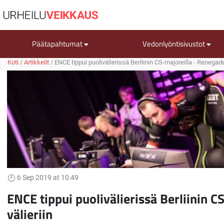
Päätapahtumat
Vedonlyöntisivustot
Koti
/
Artikkelit
/
ENCE tippui puolivälierissä Berliinin CS-majoreilla - Renegade
6 Sep 2019 at 10:49
ENCE tippui puolivälierissä Berliinin C
välieriin