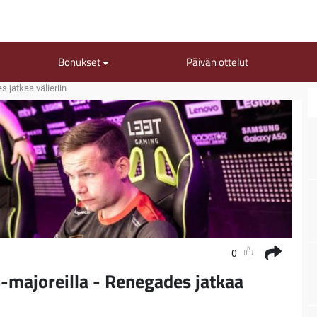
Bonukset
Päivän ottelut
s jatkaa välieriin
0
S-majoreilla - Renegades jatkaa