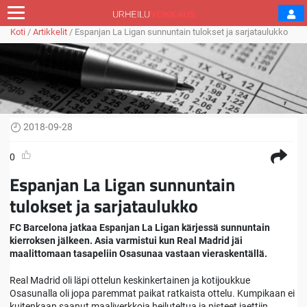
Koti
/
Artikkelit
/
Espanjan La Ligan sunnuntain tulokset ja sarjataulukko
2018-09-28
0
Espanjan La Ligan sunnuntain
tulokset ja sarjataulukko
FC Barcelona jatkaa Espanjan La Ligan kärjessä sunnuntain
kierroksen jälkeen. Asia varmistui kun Real Madrid jäi
maalittomaan tasapeliin Osasunaa vastaan vieraskentällä.
Real Madrid oli läpi ottelun keskinkertainen ja kotijoukkue
Osasunalla oli jopa paremmat paikat ratkaista ottelu. Kumpikaan ei
kuitenkaan saanut maaliverkkoja heiluteltua ja pisteet jaettiin.