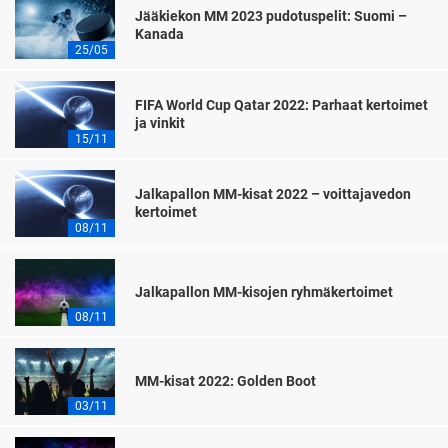
Jääkiekon MM 2023 pudotuspelit: Suomi –
Kanada
25/05
FIFA World Cup Qatar 2022: Parhaat kertoimet
ja vinkit
15/11
Jalkapallon MM-kisat 2022 – voittajavedon
kertoimet
08/11
Jalkapallon MM-kisojen ryhmäkertoimet
08/11
MM-kisat 2022: Golden Boot
03/11