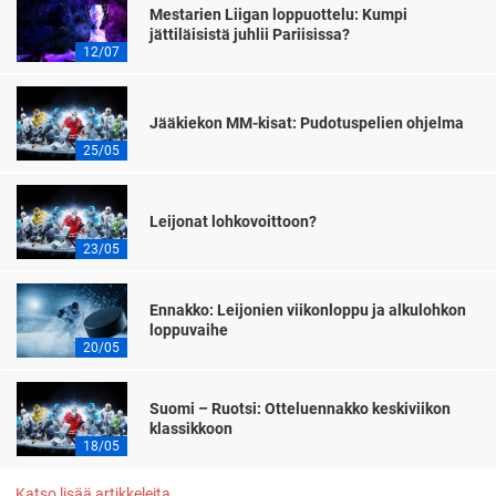
Mestarien Liigan loppuottelu: Kumpi
jättiläisistä juhlii Pariisissa?
12/07
Jääkiekon MM-kisat: Pudotuspelien ohjelma
25/05
Leijonat lohkovoittoon?
23/05
Ennakko: Leijonien viikonloppu ja alkulohkon
loppuvaihe
20/05
Suomi – Ruotsi: Otteluennakko keskiviikon
klassikkoon
18/05
Katso lisää artikkeleita