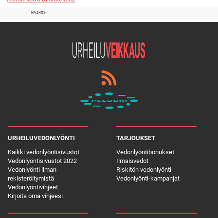
MAINOS
URHEILUVEDONLYÖNTI
TARJOUKSET
Kaikki vedonlyöntisivustot
Vedonlyöntibonukset
Vedonlyöntisivustot 2022
Ilmaisvedot
Vedonlyönti ilman
Riskitön vedonlyönti
rekisteröitymistä
Vedonlyönti-kampanjat
Vedonlyöntivihjeet
Kirjoita oma vihjeesi