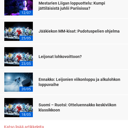
Mestarien Liigan loppuottelu: Kumpi
jättiläisistä juhlii Pariisissa?
12/07
Jääkiekon MM-kisat: Pudotuspelien ohjelma
25/05
Leijonat lohkovoittoon?
23/05
Ennakko: Leijonien viikonloppu ja alkulohkon
loppuvaihe
20/05
Suomi – Ruotsi: Otteluennakko keskiviikon
klassikkoon
18/05
Katso lisää artikkeleita