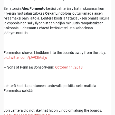
Senatorsin
Alex Formento
keräsi Lehterän vihat niskaansa, kun
Flyersin ruotsalaistulokas
Oskar Lindblom
joutui kanadalaisen
jyräämäksi päin laitoja. Lehterä kosti laitataklauksen omalla iskulla
ja espoolainen sai ylilyönnistään neljän minuutin rangaistuksen.
Kokonaisuudessaan Lehterä keräsi ottelusta kahdeksan
jäähyminuuttia.
Formenton shoves Lindblom into the boards away from the play.
pic.twitter.com/jJV93Msfju
— Sons of Penn (@SonsofPenn)
October 11, 2018
Lehterä kosti tapahtuneen tuntuvalla poikittaiselle mailalla
Formentoa selkään.
Jori Lehtera did not like that hit on Lindblom along the boards.