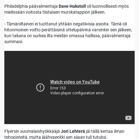
Philadelphia päävalmentaja
Dave Hakstoll
oli luonnollisesti myös
mielissään voitosta tiistaisen murskatappion jälkeen.
- Tämäniltainen ei tuottanut yhtään negatiivisia asioita. Tämä oli
hitonmoinen voitto perättäisinä ottelupäivinä varsinkin sen jälkeen,
kun takana on surkea ilta meidän omassa hallissa, päävalmentaja
summasi.
Flyersin suomalaishyökkääjä
Jori Lehterä
jäi tällä kertaa ilman
tehopisteitä, mutta jäähypenkki sen sijaan tuli tutuksi.