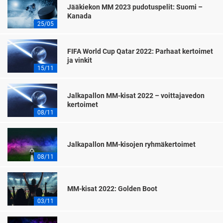
Jääkiekon MM 2023 pudotuspelit: Suomi –
Kanada
25/05
FIFA World Cup Qatar 2022: Parhaat kertoimet
ja vinkit
15/11
Jalkapallon MM-kisat 2022 – voittajavedon
kertoimet
08/11
Jalkapallon MM-kisojen ryhmäkertoimet
08/11
MM-kisat 2022: Golden Boot
03/11