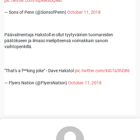
pic.twitter.com/sIpWRxoQMb
— Sons of Penn (@SonsofPenn)
October 11, 2018
Päävalmentaja Hakstoll ei ollut tyytyväinen tuomareiden
päätökseen ja ilmaisi mielipiteensä voimakkain sanoin
vaihtopenkillä.
"That's a f**king joke" - Dave Hakstol
pic.twitter.com/kiG7a3hD86
— Flyers Nation (@FlyersNation)
October 11, 2018