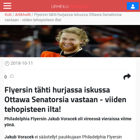
Koti
/
Artikkelit
/
Flyersin tähti hurjassa iskussa Ottawa Senatorsia
vastaan - viiden tehopisteen ilta!
2018-10-11
0
Flyersin tähti hurjassa iskussa
Ottawa Senatorsia vastaan - viiden
tehopisteen ilta!
Philadelphia Flyersin Jakub Voracek oli vireessä vieraissa viime
yönä.
Jakub Voracek
ei säästellyt paukkujaan Philadelphia Flyersin