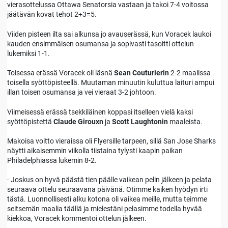
vierasottelussa Ottawa Senatorsia vastaan ja takoi 7-4 voitossa
jäätävän kovat tehot 2+3=5.
Viiden pisteen ilta sai alkunsa jo avauserässä, kun Voracek laukoi
kauden ensimmäisen osumansa ja sopivasti tasoitti ottelun
lukemiksi 1-1.
Toisessa erässä Voracek oli läsnä
Sean Couturierin
2-2 maalissa
toisella syöttöpisteellä. Muutaman minuutin kuluttua laituri ampui
illan toisen osumansa ja vei vieraat 3-2 johtoon.
Viimeisessä erässä tsekkiläinen koppasi itselleen vielä kaksi
syöttöpistettä
Claude Girouxn
ja
Scott Laughtonin
maaleista.
Makoisa voitto vieraissa oli Flyersille tarpeen, sillä San Jose Sharks
näytti aikaisemmin viikolla tiistaina tylysti kaapin paikan
Philadelphiassa lukemin 8-2.
- Joskus on hyvä päästä tien päälle vaikean pelin jälkeen ja pelata
seuraava ottelu seuraavana päivänä. Otimme kaiken hyödyn irti
tästä. Luonnollisesti alku kotona oli vaikea meille, mutta teimme
seitsemän maalia täällä ja mielestäni pelasimme todella hyvää
kiekkoa, Voracek kommentoi ottelun jälkeen.