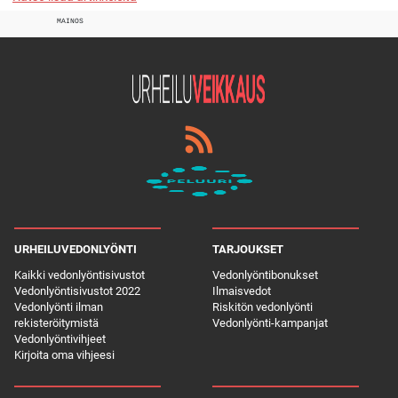
MAINOS
URHEILUVEDONLYÖNTI
TARJOUKSET
Kaikki vedonlyöntisivustot
Vedonlyöntibonukset
Vedonlyöntisivustot 2022
Ilmaisvedot
Vedonlyönti ilman
Riskitön vedonlyönti
rekisteröitymistä
Vedonlyönti-kampanjat
Vedonlyöntivihjeet
Kirjoita oma vihjeesi