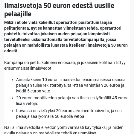
Ilmaisvetoja 50 euron edestä uusille
pelaajille
Mikäli et ole vielä kokeillut operaattori poistettuin laajaa
pelitarjontaa, nyt se kannattaa viimeistään tehdä. operaattori
poistettu toivottaa jokaisen uuden pelaajan lämpimästi
tervetulleeksi uskomattomalla tervetulokampanjalla, jossa
pelaajan on mahdollista lunastaa itselleen ilmaisvetoja 50 euron
edestä.
Kampanja on jaettu kolmeen eri osaan, ja jokaiseen kohtaan liittyy
erisummaiset ilmaisvedot:
Ansaitakseen 10 euron ilmaisvedon ensimmäisessä osassa
pelaajan tulee rekisteröityä, tallettaa vähintään 20 euroa ja
lyödä 5 euron veto.
20 euron mobiilivedon pelaaja saa itselleen lyömällä 45 euroa
lisää vetoja.
Luvassa on vielä yksi 20 euron arvoinen ilmaisveto, ja sen
pelaaja saa lyömällä 50 eurolla vetoa.
Näillä ilmaisvedoilla ei vedonlyönti varmasti käy tylsäksi, ja niiden
avulla pelaajan on mahdollista tehdä ensimmäiset