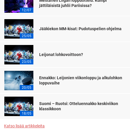
Mestarien Liigan loppuottelu: Kumpi
jättiläisistä juhlii Pariisissa?
12/07
Jääkiekon MM-kisat: Pudotuspelien ohjelma
25/05
Leijonat lohkovoittoon?
23/05
Ennakko: Leijonien viikonloppu ja alkulohkon
loppuvaihe
20/05
Suomi – Ruotsi: Otteluennakko keskiviikon
klassikkoon
18/05
Katso lisää artikkeleita