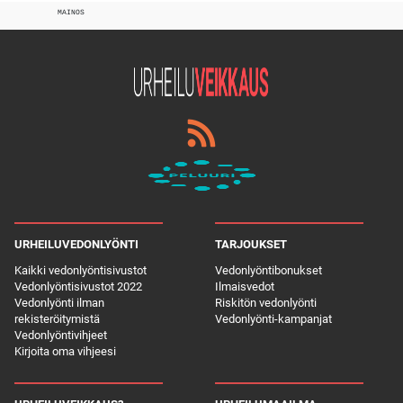
MAINOS
URHEILUVEDONLYÖNTI
TARJOUKSET
Kaikki vedonlyöntisivustot
Vedonlyöntibonukset
Vedonlyöntisivustot 2022
Ilmaisvedot
Vedonlyönti ilman
Riskitön vedonlyönti
rekisteröitymistä
Vedonlyönti-kampanjat
Vedonlyöntivihjeet
Kirjoita oma vihjeesi