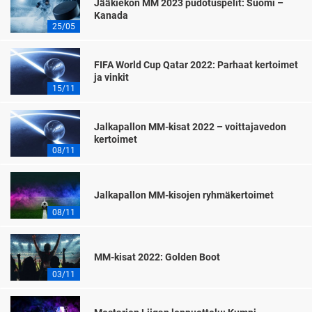
Jääkiekon MM 2023 pudotuspelit: Suomi –
Kanada
25/05
FIFA World Cup Qatar 2022: Parhaat kertoimet
ja vinkit
15/11
Jalkapallon MM-kisat 2022 – voittajavedon
kertoimet
08/11
Jalkapallon MM-kisojen ryhmäkertoimet
08/11
MM-kisat 2022: Golden Boot
03/11