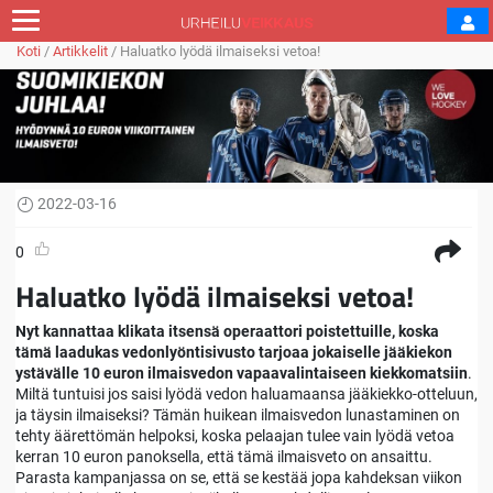
Koti
/
Artikkelit
/
Haluatko lyödä ilmaiseksi vetoa!
2022-03-16
0
Haluatko lyödä ilmaiseksi vetoa!
Nyt kannattaa klikata itsensä operaattori poistettuille, koska
tämä laadukas vedonlyöntisivusto tarjoaa jokaiselle jääkiekon
ystävälle 10 euron ilmaisvedon vapaavalintaiseen kiekkomatsiin
.
Miltä tuntuisi jos saisi lyödä vedon haluamaansa jääkiekko-otteluun,
ja täysin ilmaiseksi? Tämän huikean ilmaisvedon lunastaminen on
tehty äärettömän helpoksi, koska pelaajan tulee vain lyödä vetoa
kerran 10 euron panoksella, että tämä ilmaisveto on ansaittu.
Parasta kampanjassa on se, että se kestää jopa kahdeksan viikon