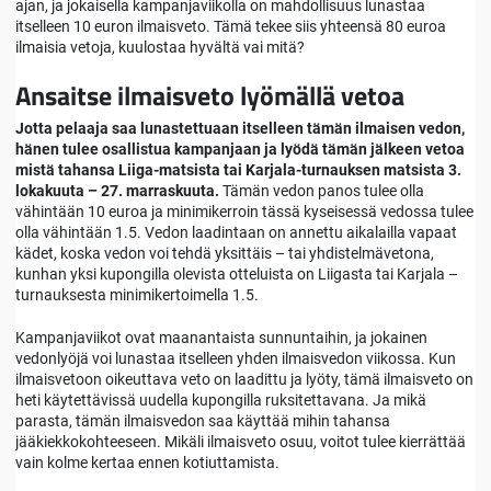
ajan, ja jokaisella kampanjaviikolla on mahdollisuus lunastaa
itselleen 10 euron ilmaisveto. Tämä tekee siis yhteensä 80 euroa
ilmaisia vetoja, kuulostaa hyvältä vai mitä?
Ansaitse ilmaisveto lyömällä vetoa
Jotta pelaaja saa lunastettuaan itselleen tämän ilmaisen vedon,
hänen tulee osallistua kampanjaan ja lyödä tämän jälkeen vetoa
mistä tahansa Liiga-matsista tai Karjala-turnauksen matsista 3.
lokakuuta – 27. marraskuuta.
Tämän vedon panos tulee olla
vähintään 10 euroa ja minimikerroin tässä kyseisessä vedossa tulee
olla vähintään 1.5. Vedon laadintaan on annettu aikalailla vapaat
kädet, koska vedon voi tehdä yksittäis – tai yhdistelmävetona,
kunhan yksi kupongilla olevista otteluista on Liigasta tai Karjala –
turnauksesta minimikertoimella 1.5.
Kampanjaviikot ovat maanantaista sunnuntaihin, ja jokainen
vedonlyöjä voi lunastaa itselleen yhden ilmaisvedon viikossa. Kun
ilmaisvetoon oikeuttava veto on laadittu ja lyöty, tämä ilmaisveto on
heti käytettävissä uudella kupongilla ruksitettavana. Ja mikä
parasta, tämän ilmaisvedon saa käyttää mihin tahansa
jääkiekkokohteeseen. Mikäli ilmaisveto osuu, voitot tulee kierrättää
vain kolme kertaa ennen kotiuttamista.