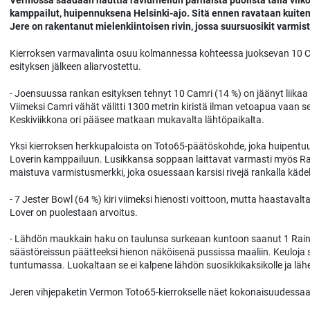
Vermossa saadaan nauttia raviurheilun parhaista puolista tällä viiko
kamppailut, huipennuksena Helsinki-ajo. Sitä ennen ravataan kuiten
Jere on rakentanut mielenkiintoisen rivin, jossa suursuosikit varmis
Kierroksen varmavalinta osuu kolmannessa kohteessa juoksevan 10 Ca
esityksen jälkeen aliarvostettu.
- Joensuussa rankan esityksen tehnyt 10 Camri (14 %) on jäänyt liikaa
Viimeksi Camri vähät välitti 1300 metrin kiristä ilman vetoapua vaan se
Keskiviikkona ori pääsee matkaan mukavalta lähtöpaikalta.
Yksi kierroksen herkkupaloista on Toto65-päätöskohde, joka huipentu
Loverin kamppailuun. Lusikkansa soppaan laittavat varmasti myös Rainb
maistuva varmistusmerkki, joka osuessaan karsisi rivejä rankalla kädel
- 7 Jester Bowl (64 %) kiri viimeksi hienosti voittoon, mutta haastavalta
Lover on puolestaan arvoitus.
- Lähdön maukkain haku on taulunsa surkeaan kuntoon saanut 1 Rainbow Z
säästöreissun päätteeksi hienon näköisenä pussissa maaliin. Keuloja 
tuntumassa. Luokaltaan se ei kalpene lähdön suosikkikaksikolle ja lä
Jeren vihjepaketin Vermon Toto65-kierrokselle näet kokonaisuudessaa