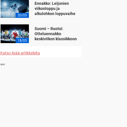
Ennakko: Leijonien
viikonloppu ja
alkulohkon loppuvaihe
20/05
Suomi – Ruotsi:
Otteluennakko
keskiviikon klassikkoon
18/05
Katso lisää artikkeleita
INOS