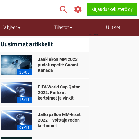
Kirjaudu/Rekisteröidy
Vihjeet
Tilastot
Uutiset
MAINOS
Uusimmat artikkelit
Jääkiekon MM 2023
pudotuspelit: Suomi –
Kanada
25/05
FIFA World Cup Qatar
2022: Parhaat
kertoimet ja vinkit
15/11
Jalkapallon MM-kisat
2022 – voittajavedon
kertoimet
08/11