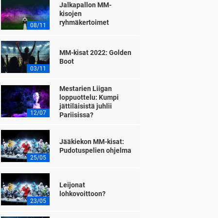
Jalkapallon MM-
kisojen
ryhmäkertoimet
08/11
MM-kisat 2022: Golden
Boot
03/11
Mestarien Liigan
loppuottelu: Kumpi
jättiläisistä juhlii
12/07
Pariisissa?
Jääkiekon MM-kisat:
Pudotuspelien ohjelma
25/05
Leijonat
lohkovoittoon?
23/05