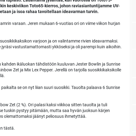
lla tuplasti. Lauantaina jysähtää, kun vuorossa on Toto75-
kin keskiviikon Toto65-kierros, johon raviasiantuntijamme UV-
tetaan ja isoa rahaa tavoitellaan ideavarman turvin.
mrin varaan. Jeren mukaan 6-vuotias ori on viime viikon hurjan
 suosikkikaksikon varjoon ja on valintamme rivien ideavarmaksi.
 jyräsi vastustamattomasti ykköseksi ja oli parempi kuin aikoihin.
u kahden ikäluokan tähdistöön kuuluvan Jester Bowlin ja Sunrise
ow Zet ja Mix Lex Pepper. Jerellä on tarjolla suosikkikaksikolle
lä.
 paikalta se on nyt liian suuri suosikki. Tauolta palaava 6 Sunrise
et (2 %). Ori palasi kaksi viikkoa sitten tauolta ja tuli
se tuskin pystyy pitämään, mutta saa hyvän juoksun kärjen
hes olemattomaksi jäänyt peliosuus ihmetyttää.
n tästä.