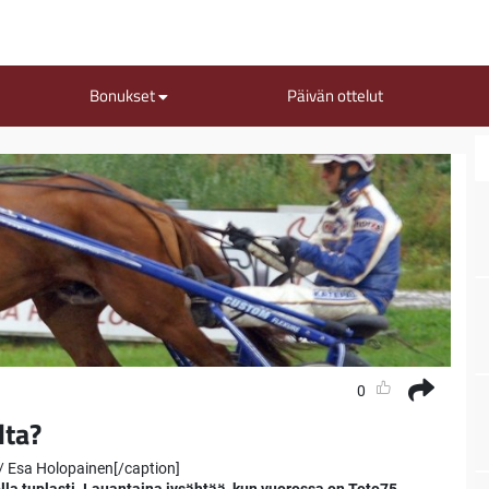
Bonukset
Päivän ottelut
0
lta?
/ Esa Holopainen[/caption]