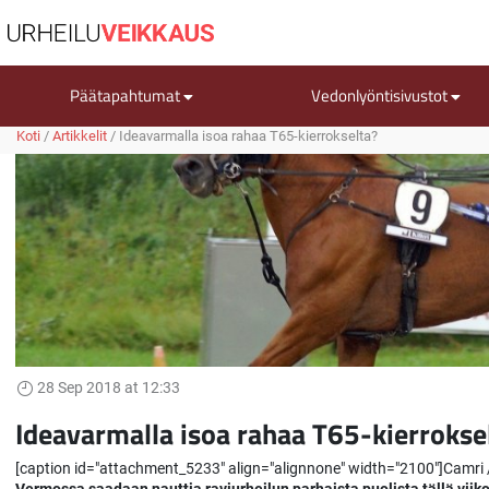
Päätapahtumat
Vedonlyöntisivustot
Koti
/
Artikkelit
/
Ideavarmalla isoa rahaa T65-kierrokselta?
28 Sep 2018 at 12:33
Ideavarmalla isoa rahaa T65-kierrokse
[caption id="attachment_5233" align="alignnone" width="2100"]Camri 