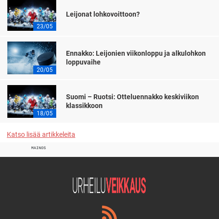
Leijonat lohkovoittoon?
23/05
Ennakko: Leijonien viikonloppu ja alkulohkon
loppuvaihe
20/05
Suomi – Ruotsi: Otteluennakko keskiviikon
klassikkoon
18/05
Katso lisää artikkeleita
MAINOS