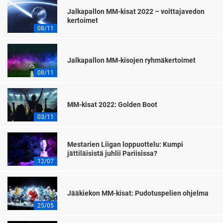
Jalkapallon MM-kisat 2022 – voittajavedon
kertoimet
08/11
Jalkapallon MM-kisojen ryhmäkertoimet
08/11
MM-kisat 2022: Golden Boot
03/11
Mestarien Liigan loppuottelu: Kumpi
jättiläisistä juhlii Pariisissa?
12/07
Jääkiekon MM-kisat: Pudotuspelien ohjelma
25/05