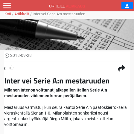
Koti
/
Artikkelit
/
Inter vei Serie A:n mestaruuden
2018-09-28
0
Inter vei Serie A:n mestaruuden
Milanon Inter on voittanut jalkapallon Italian Serie A:n
mestaruuden viidennen kerran peräjälkeen.
Mestaruus varmistui, kun seura kaatoi Serie A:n päätöskierroksella
vieraskentällä Sienan 1-0. Milanolaisten sankariksi nousi
argentiinalaishyökkääjä Diego Milito, joka viimeisteli ottelun
voittomaalin.