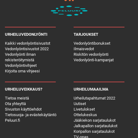
URHEILUVEDONLYÖNTI
TARJOUKSET
Kaikki vedonlyöntisivustot
Vedonlyöntibonukset
Vedonlyöntisivustot 2022
Ilmaisvedot
Vedonlyönti ilman
Riskitön vedonlyönti
rekisteröitymistä
Vedonlyönti-kampanjat
Vedonlyöntivihjeet
Kirjoita oma vihjeesi
URHEILUVEIKKAUS?
URHEILUMAAILMA
Tietoa meistä
Urheilutapahtumat 2022
Ota yhteyttä
Uutiset
Sivuston käyttöehdot
Livetulokset
Tietosuoja- ja evästekäytäntö
Ottelukeskus
Peluuri.fi
Jääkiekon sarjataulukot
Jalkapallon sarjataulukot
Koripallon sarjataulukot
TV-opas