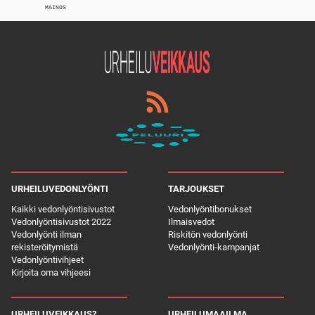
MAINOS
URHEILUVEDONLYÖNTI
TARJOUKSET
Kaikki vedonlyöntisivustot
Vedonlyöntibonukset
Vedonlyöntisivustot 2022
Ilmaisvedot
Vedonlyönti ilman
Riskitön vedonlyönti
rekisteröitymistä
Vedonlyönti-kampanjat
Vedonlyöntivihjeet
Kirjoita oma vihjeesi
URHEILUVEIKKAUS?
URHEILUMAAILMA