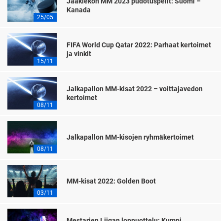
Jääkiekon MM 2023 pudotuspelit: Suomi –
Kanada
25/05
FIFA World Cup Qatar 2022: Parhaat kertoimet
ja vinkit
15/11
Jalkapallon MM-kisat 2022 – voittajavedon
kertoimet
08/11
Jalkapallon MM-kisojen ryhmäkertoimet
08/11
MM-kisat 2022: Golden Boot
03/11
Mestarien Liigan loppuottelu: Kumpi