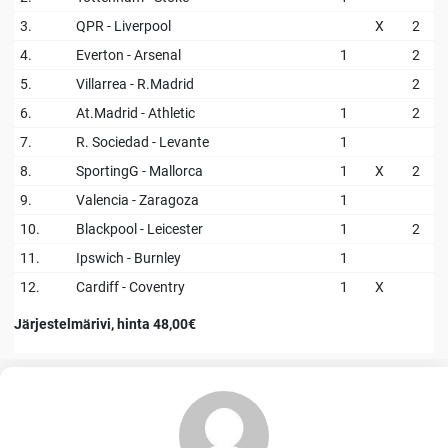
3.
QPR - Liverpool
X
2
4.
Everton - Arsenal
1
2
5.
Villarrea - R.Madrid
2
6.
At.Madrid - Athletic
1
2
7.
R. Sociedad - Levante
1
8.
SportingG - Mallorca
1
X
2
9.
Valencia - Zaragoza
1
10.
Blackpool - Leicester
1
2
11.
Ipswich - Burnley
1
12.
Cardiff - Coventry
1
X
Järjestelmärivi, hinta 48,00€