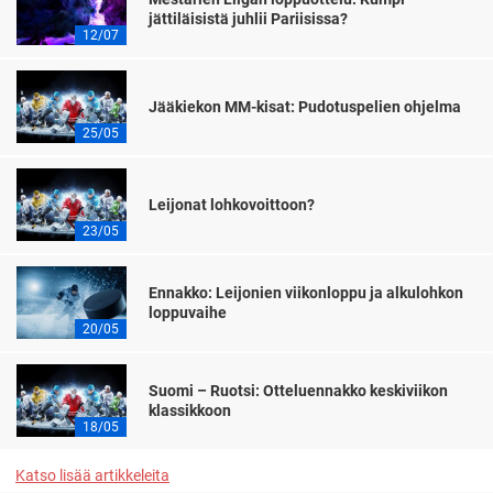
jättiläisistä juhlii Pariisissa?
12/07
Jääkiekon MM-kisat: Pudotuspelien ohjelma
25/05
Leijonat lohkovoittoon?
23/05
Ennakko: Leijonien viikonloppu ja alkulohkon
loppuvaihe
20/05
Suomi – Ruotsi: Otteluennakko keskiviikon
klassikkoon
18/05
Katso lisää artikkeleita