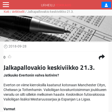
Koti
/
Artikkelit
/
Jalkapallovakio keskiviikko 21.3.
2018-09-28
0
Jalkapallovakio keskiviikko 21.3.
Jatkuuko Evertonin vahva kotivire?
Everton on viime kierroksilla kaatanut kotonaan Manchester Cityn,
Chelsean ja Tottenhamin. Valioliigan kovakuntoisimman joukkueen
vierailu on silti sillekin melkoinen haaste. Keskiviikon futisvakiossa
Valioliigan lisäksi Mestaruussarjaa ja Espanjan La Ligaa.
Varmat