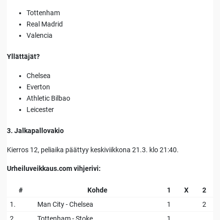
Tottenham
Real Madrid
Valencia
Yllättäjät?
Chelsea
Everton
Athletic Bilbao
Leicester
3. Jalkapallovakio
Kierros 12, peliaika päättyy keskiviikkona 21.3. klo 21:40.
Urheiluveikkaus.com vihjerivi:
#
Kohde
1
X
2
1.
Man City - Chelsea
1
2
2.
Tottenham - Stoke
1