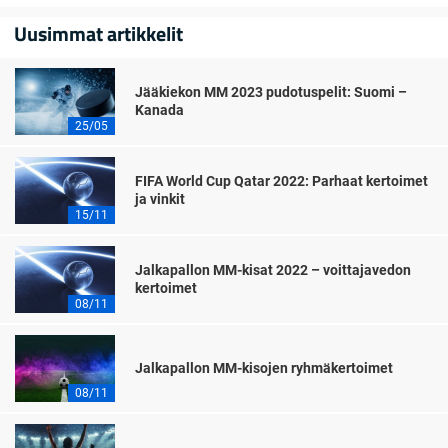
Uusimmat artikkelit
Jääkiekon MM 2023 pudotuspelit: Suomi –
Kanada
25/05
FIFA World Cup Qatar 2022: Parhaat kertoimet
ja vinkit
15/11
Jalkapallon MM-kisat 2022 – voittajavedon
kertoimet
08/11
Jalkapallon MM-kisojen ryhmäkertoimet
08/11