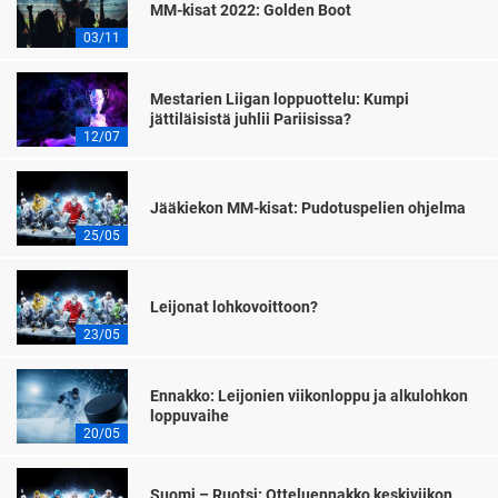
MM-kisat 2022: Golden Boot
03/11
Mestarien Liigan loppuottelu: Kumpi
jättiläisistä juhlii Pariisissa?
12/07
Jääkiekon MM-kisat: Pudotuspelien ohjelma
25/05
Leijonat lohkovoittoon?
23/05
Ennakko: Leijonien viikonloppu ja alkulohkon
loppuvaihe
20/05
Suomi – Ruotsi: Otteluennakko keskiviikon