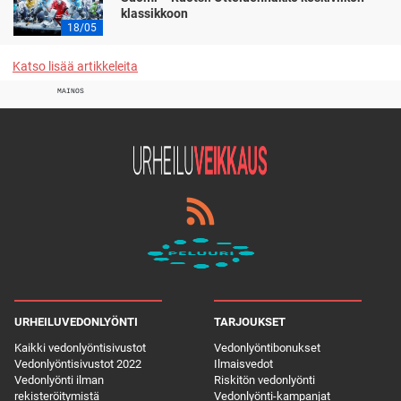
klassikkoon
18/05
Katso lisää artikkeleita
MAINOS
URHEILUVEDONLYÖNTI
TARJOUKSET
Kaikki vedonlyöntisivustot
Vedonlyöntibonukset
Vedonlyöntisivustot 2022
Ilmaisvedot
Vedonlyönti ilman
Riskitön vedonlyönti
rekisteröitymistä
Vedonlyönti-kampanjat