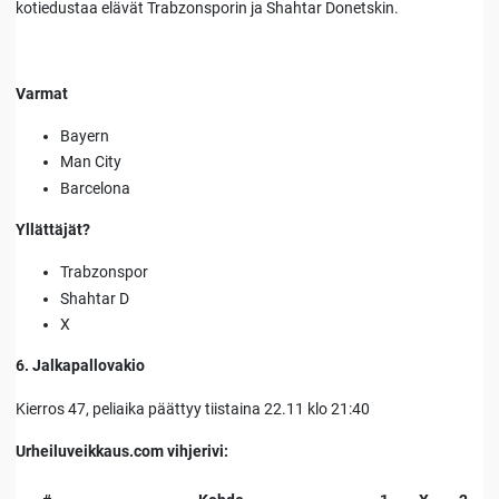
kotiedustaa elävät Trabzonsporin ja Shahtar Donetskin.
Varmat
Bayern
Man City
Barcelona
Yllättäjät?
Trabzonspor
Shahtar D
X
6. Jalkapallovakio
Kierros 47, peliaika päättyy tiistaina 22.11 klo 21:40
Urheiluveikkaus.com vihjerivi: