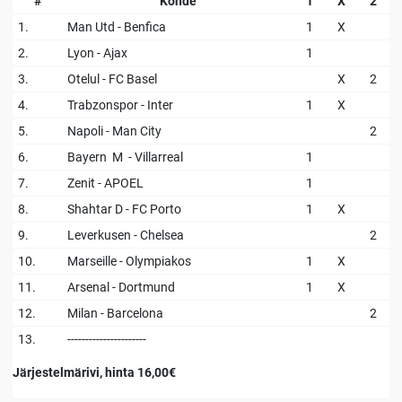
#
Kohde
1
X
2
1.
Man Utd - Benfica
1
X
2.
Lyon - Ajax
1
3.
Otelul - FC Basel
X
2
4.
Trabzonspor - Inter
1
X
5.
Napoli - Man City
2
6.
Bayern M - Villarreal
1
7.
Zenit - APOEL
1
8.
Shahtar D - FC Porto
1
X
9.
Leverkusen - Chelsea
2
10.
Marseille - Olympiakos
1
X
11.
Arsenal - Dortmund
1
X
12.
Milan - Barcelona
2
13.
----------------------
Järjestelmärivi, hinta 16,00€