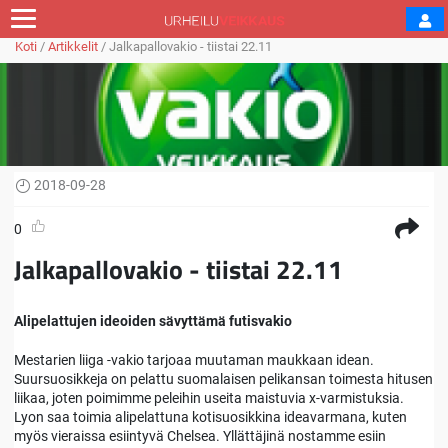
Koti
/
Artikkelit
/
Jalkapallovakio - tiistai 22.11
2018-09-28
0
Jalkapallovakio - tiistai 22.11
Alipelattujen ideoiden sävyttämä futisvakio
Mestarien liiga -vakio tarjoaa muutaman maukkaan idean.
Suursuosikkeja on pelattu suomalaisen pelikansan toimesta hitusen
liikaa, joten poimimme peleihin useita maistuvia x-varmistuksia.
Lyon saa toimia alipelattuna kotisuosikkina ideavarmana, kuten
myös vieraissa esiintyvä Chelsea. Yllättäjinä nostamme esiin