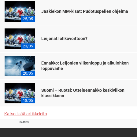
Jääkiekon MM-kisat: Pudotuspelien ohjelma
25/05
Leijonat lohkovoittoon?
23/05
Ennakko: Leijonien viikonloppu ja alkulohkon
loppuvaihe
20/05
Suomi – Ruotsi: Otteluennakko keskiviikon
klassikkoon
18/05
Katso lisää artikkeleita
MAINOS