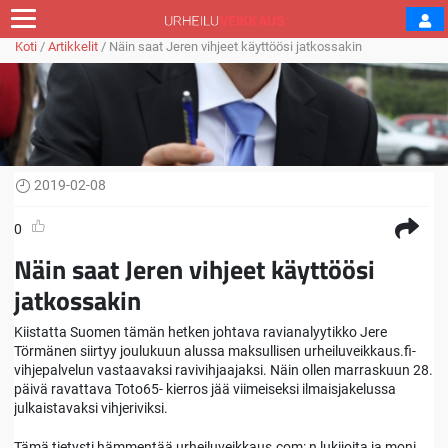
Koti
/
Artikkelit
/
Näin saat Jeren vihjeet käyttöösi jatkossakin
2019-02-08
0
Näin saat Jeren vihjeet käyttöösi
jatkossakin
Kiistatta Suomen tämän hetken johtava ravianalyytikko Jere
Törmänen siirtyy joulukuun alussa maksullisen urheiluveikkaus.fi-
vihjepalvelun vastaavaksi ravivihjaajaksi. Näin ollen marraskuun 28.
päivä ravattava Toto65- kierros jää viimeiseksi ilmaisjakelussa
julkaistavaksi vihjeriviksi.
Tämä tietysti hämmentää urheiluveikkaus.com: n lukijoita ja moni