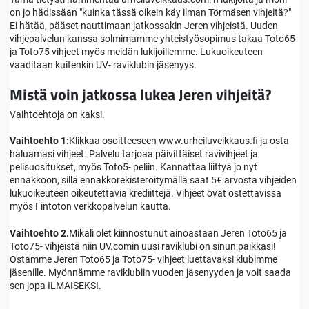
on jo hädissään "kuinka tässä oikein käy ilman Törmäsen vihjeitä?"
Ei hätää, pääset nauttimaan jatkossakin Jeren vihjeistä. Uuden
vihjepalvelun kanssa solmimamme yhteistyösopimus takaa Toto65-
ja Toto75 vihjeet myös meidän lukijoillemme. Lukuoikeuteen
vaaditaan kuitenkin UV- raviklubin jäsenyys.
Mistä voin jatkossa lukea Jeren vihjeitä?
Vaihtoehtoja on kaksi.
Vaihtoehto 1:
Klikkaa osoitteeseen www.urheiluveikkaus.fi ja osta
haluamasi vihjeet. Palvelu tarjoaa päivittäiset ravivihjeet ja
pelisuositukset, myös Toto5- peliin. Kannattaa liittyä jo nyt
ennakkoon, sillä ennakkorekisteröitymällä saat 5€ arvosta vihjeiden
lukuoikeuteen oikeutettavia krediittejä. Vihjeet ovat ostettavissa
myös Fintoton verkkopalvelun kautta.
Vaihtoehto 2.
Mikäli olet kiinnostunut ainoastaan Jeren Toto65 ja
Toto75- vihjeistä niin UV.comin uusi raviklubi on sinun paikkasi!
Ostamme Jeren Toto65 ja Toto75- vihjeet luettavaksi klubimme
jäsenille. Myönnämme raviklubiin vuoden jäsenyyden ja voit saada
sen jopa ILMAISEKSI.