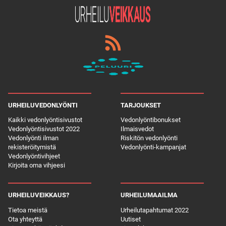
URHEILUVEDONLYÖNTI
TARJOUKSET
Kaikki vedonlyöntisivustot
Vedonlyöntibonukset
Vedonlyöntisivustot 2022
Ilmaisvedot
Vedonlyönti ilman
Riskitön vedonlyönti
rekisteröitymistä
Vedonlyönti-kampanjat
Vedonlyöntivihjeet
Kirjoita oma vihjeesi
URHEILUVEIKKAUS?
URHEILUMAAILMA
Tietoa meistä
Urheilutapahtumat 2022
Ota yhteyttä
Uutiset