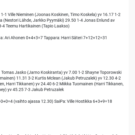
1-1 Ville Nieminen (Joonas Koskinen, Timo Koskela) yv 16.17 1-2
la (Nestori Lähde, Jarkko Pyymäki) 29.50 1-4 Jonas Enlund av
 3-4 Teemu Hartikainen (Tapio Laakso)
Pa: Ari Ahonen 0+4+3=7 Tappara: Harri Säteri 7+12+12=31
-1 Tomas Jasko (Jarno Koskiranta) yv 7.00 1-2 Shayne Toporowski
mainen) 11.31 3-2 Kurtis Mclean (Jakub Petruzalek) yv 12.30 4-2
en, Harri Tikkanen) yv 24.40 6-2 Miikka Tuomainen (Harri Tikkanen,
ney) yv 45.25 7-3 Jakub Petruzalek
+0+0=4 (vaihto ajassa 12.30) SaiPa: Ville Hostikka 6+3+9=18