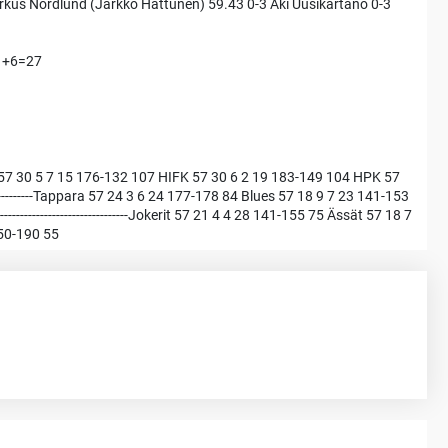
rkus Nordlund (Jarkko Hattunen) 59.43 0-3 Aki Uusikartano 0-3
11+6=27
57 30 5 7 15 176-132 107 HIFK 57 30 6 2 19 183-149 104 HPK 57
-------------Tappara 57 24 3 6 24 177-178 84 Blues 57 18 9 7 23 141-153
---------------------------Jokerit 57 21 4 4 28 141-155 75 Ässät 57 18 7
150-190 55