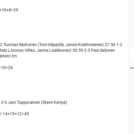
1+10+8=29
0-2 Tuomas Muhonen (Toni Häppölä, Janne Kolehmainen) 27.56 1-2
Alatalo (Joonas Vihko, Janne Laakkonen) 30.59 2-3 Pasi Salonen
äinen) tm
8+10=26
MA
 2-0 Jani Tuppurainen (Steve Kariya)
nen 14+19+12=45