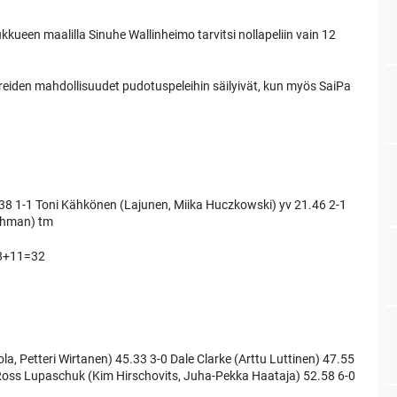
kkueen maalilla Sinuhe Wallinheimo tarvitsi nollapeliin vain 12
reiden mahdollisuudet pudotuspeleihin säilyivät, kun myös SaiPa
38 1-1 Toni Kähkönen (Lajunen, Miika Huczkowski) yv 21.46 2-1
Öhman) tm
+8+11=32
a, Petteri Wirtanen) 45.33 3-0 Dale Clarke (Arttu Luttinen) 47.55
Ross Lupaschuk (Kim Hirschovits, Juha-Pekka Haataja) 52.58 6-0