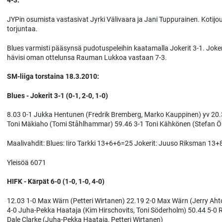
4-3.
JYPin osumista vastasivat Jyrki Välivaara ja Jani Tuppurainen. Kotijou
torjuntaa.
Blues varmisti pääsynsä pudotuspeleihin kaatamalla Jokerit 3-1. Joke
hävisi oman ottelunsa Rauman Lukkoa vastaan 7-3.
SM-liiga torstaina 18.3.2010:
Blues - Jokerit 3-1 (0-1, 2-0, 1-0)
8.03 0-1 Jukka Hentunen (Fredrik Bremberg, Marko Kauppinen) yv 20.
Toni Mäkiaho (Tomi Ståhlhammar) 59.46 3-1 Toni Kähkönen (Stefan 
Maalivahdit: Blues: Iiro Tarkki 13+6+6=25 Jokerit: Juuso Riksman 13
Yleisöä 6071
HIFK - Kärpät 6-0 (1-0, 1-0, 4-0)
12.03 1-0 Max Wärn (Petteri Wirtanen) 22.19 2-0 Max Wärn (Jerry Ahtol
4-0 Juha-Pekka Haataja (Kim Hirschovits, Toni Söderholm) 50.44 5-0 
Dale Clarke (Juha-Pekka Haataja, Petteri Wirtanen)