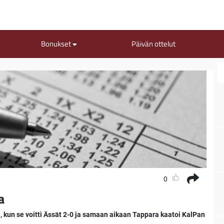
Bonukset
Päivän ottelut
0
a
, kun se voitti Ässät 2-0 ja samaan aikaan Tappara kaatoi KalPan