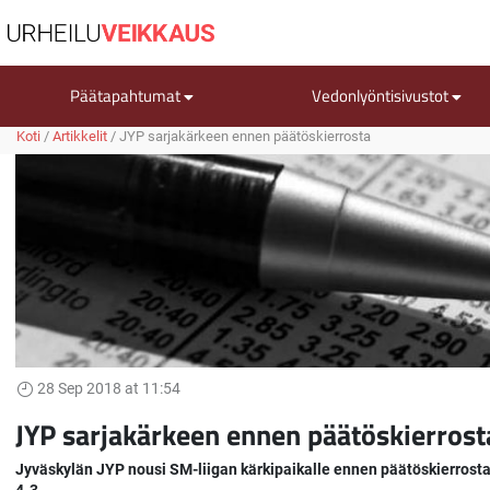
Päätapahtumat
Vedonlyöntisivustot
Koti
/
Artikkelit
/
JYP sarjakärkeen ennen päätöskierrosta
28 Sep 2018 at 11:54
JYP sarjakärkeen ennen päätöskierrost
Jyväskylän JYP nousi SM-liigan kärkipaikalle ennen päätöskierrosta