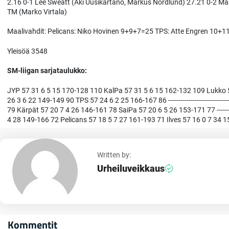
2.16 0-1 Lee Sweatt (Aki Uusikartano, Markus Nordlund) 27.21 0-2 Ma
TM (Marko Virtala)
Maalivahdit: Pelicans: Niko Hovinen 9+9+7=25 TPS: Atte Engren 10+
Yleisöä 3548
SM-liigan sarjataulukko:
JYP 57 31 6 5 15 170-128 110 KalPa 57 31 5 6 15 162-132 109 Lukko 
26 3 6 22 149-149 90 TPS 57 24 6 2 25 166-167 86 -------------------------
79 Kärpät 57 20 7 4 26 146-161 78 SaiPa 57 20 6 5 26 153-171 77 -----------
4 28 149-166 72 Pelicans 57 18 5 7 27 161-193 71 Ilves 57 16 0 7 34 
Written by:
Urheiluveikkaus
Kommentit