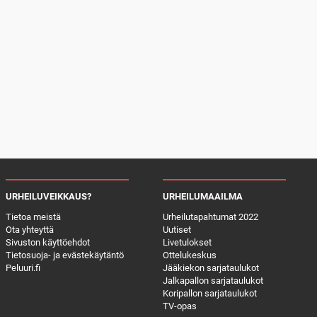
URHEILUVEIKKAUS?
URHEILUMAAILMA
Tietoa meistä
Urheilutapahtumat 2022
Ota yhteyttä
Uutiset
Sivuston käyttöehdot
Livetulokset
Tietosuoja- ja evästekäytäntö
Ottelukeskus
Peluuri.fi
Jääkiekon sarjataulukot
Jalkapallon sarjataulukot
Koripallon sarjataulukot
TV-opas