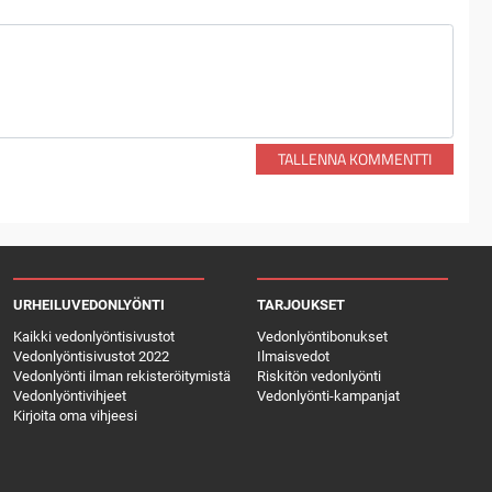
TALLENNA KOMMENTTI
URHEILUVEDONLYÖNTI
TARJOUKSET
Kaikki vedonlyöntisivustot
Vedonlyöntibonukset
Vedonlyöntisivustot 2022
Ilmaisvedot
Vedonlyönti ilman rekisteröitymistä
Riskitön vedonlyönti
Vedonlyöntivihjeet
Vedonlyönti-kampanjat
Kirjoita oma vihjeesi