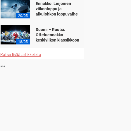
Ennakko: Leijonien
viikonloppu ja
alkulohkon loppuvaihe
20/05
Suomi – Ruotsi:
Otteluennakko
keskiviikon klassikkoon
18/05
Katso lisää artikkeleita
INOS