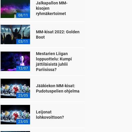
Jalkapallon MM-
kisojen
ryhmäkertoimet
08/11
MM-kisat 2022: Golden
Boot
03/11
Mestarien Liigan
loppuottelu: Kumpi
jättiläisistä juhlii
12/07
Pariisissa?
Jääkiekon MM-kisat:
Pudotuspelien ohjelma
25/05
Leijonat
lohkovoittoon?
23/05