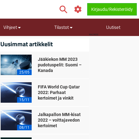
Kirjaudu/Rekisteröidy
Vihjeet
Tilastot
Uutiset
MAINOS
Uusimmat artikkelit
Jääkiekon MM 2023
pudotuspelit: Suomi –
Kanada
25/05
FIFA World Cup Qatar
2022: Parhaat
kertoimet ja vinkit
15/11
Jalkapallon MM-kisat
2022 – voittajavedon
kertoimet
08/11