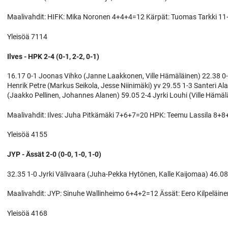
Maalivahdit: HIFK: Mika Noronen 4+4+4=12 Kärpät: Tuomas Tarkki 1
Yleisöä 7114
Ilves - HPK 2-4 (0-1, 2-2, 0-1)
16.17 0-1 Joonas Vihko (Janne Laakkonen, Ville Hämäläinen) 22.38 
Henrik Petre (Markus Seikola, Jesse Niinimäki) yv 29.55 1-3 Santeri 
(Jaakko Pellinen, Johannes Alanen) 59.05 2-4 Jyrki Louhi (Ville Hämäl
Maalivahdit: Ilves: Juha Pitkämäki 7+6+7=20 HPK: Teemu Lassila 8+
Yleisöä 4155
JYP - Ässät 2-0 (0-0, 1-0, 1-0)
32.35 1-0 Jyrki Välivaara (Juha-Pekka Hytönen, Kalle Kaijomaa) 46.08
Maalivahdit: JYP: Sinuhe Wallinheimo 6+4+2=12 Ässät: Eero Kilpeläi
Yleisöä 4168