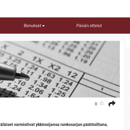
Bonukset
Päivän ottelut
0
äläiset varmistivat ykkössijansa runkosarjan päätösiltana,