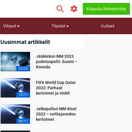
Kirjaudu/Rekisteröidy
Vihjeet
Tilastot
Uutiset
MAINOS
Uusimmat artikkelit
Jääkiekon MM 2023
pudotuspelit: Suomi –
Kanada
25/05
FIFA World Cup Qatar
2022: Parhaat
kertoimet ja vinkit
15/11
Jalkapallon MM-kisat
2022 – voittajavedon
kertoimet
08/11