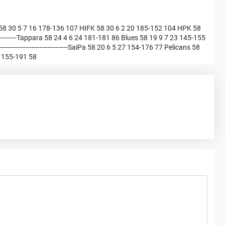
58 30 5 7 16 178-136 107 HIFK 58 30 6 2 20 185-152 104 HPK 58
-------------Tappara 58 24 4 6 24 181-181 86 Blues 58 19 9 7 23 145-155
-----------------------------SaiPa 58 20 6 5 27 154-176 77 Pelicans 58
4 155-191 58