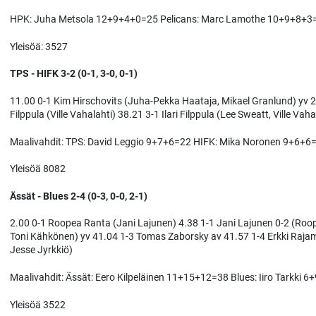
HPK: Juha Metsola 12+9+4+0=25 Pelicans: Marc Lamothe 10+9+8+3
Yleisöä: 3527
TPS - HIFK 3-2 (0-1, 3-0, 0-1)
11.00 0-1 Kim Hirschovits (Juha-Pekka Haataja, Mikael Granlund) yv 20.3
Filppula (Ville Vahalahti) 38.21 3-1 Ilari Filppula (Lee Sweatt, Ville Vah
Maalivahdit: TPS: David Leggio 9+7+6=22 HIFK: Mika Noronen 9+6+6
Yleisöä 8082
Ässät - Blues 2-4 (0-3, 0-0, 2-1)
2.00 0-1 Roopea Ranta (Jani Lajunen) 4.38 1-1 Jani Lajunen 0-2 (Roop
Toni Kähkönen) yv 41.04 1-3 Tomas Zaborsky av 41.57 1-4 Erkki Rajamäki
Jesse Jyrkkiö)
Maalivahdit: Ässät: Eero Kilpeläinen 11+15+12=38 Blues: Iiro Tarkki 
Yleisöä 3522