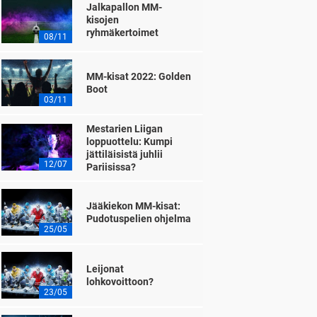
Jalkapallon MM-
kisojen
ryhmäkertoimet
08/11
MM-kisat 2022: Golden
Boot
03/11
Mestarien Liigan
loppuottelu: Kumpi
jättiläisistä juhlii
12/07
Pariisissa?
Jääkiekon MM-kisat:
Pudotuspelien ohjelma
25/05
Leijonat
lohkovoittoon?
23/05