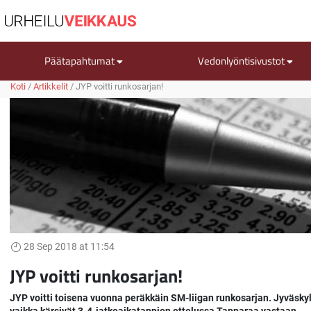
Päätapahtumat
Vedonlyöntisivustot
Koti
/
Artikkelit
/
JYP voitti runkosarjan!
28 Sep 2018 at 11:54
JYP voitti runkosarjan!
JYP voitti toisena vuonna peräkkäin SM-liigan runkosarjan. Jyväskyl