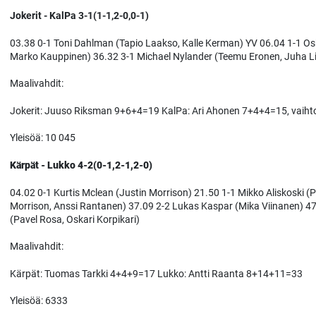
Jokerit - KalPa 3-1(1-1,2-0,0-1)
03.38 0-1 Toni Dahlman (Tapio Laakso, Kalle Kerman) YV 06.04 1-1 Os
Marko Kauppinen) 36.32 3-1 Michael Nylander (Teemu Eronen, Juha L
Maalivahdit:
Jokerit: Juuso Riksman 9+6+4=19 KalPa: Ari Ahonen 7+4+4=15, vaihto
Yleisöä: 10 045
Kärpät - Lukko 4-2(0-1,2-1,2-0)
04.02 0-1 Kurtis Mclean (Justin Morrison) 21.50 1-1 Mikko Aliskoski (
Morrison, Anssi Rantanen) 37.09 2-2 Lukas Kaspar (Mika Viinanen) 4
(Pavel Rosa, Oskari Korpikari)
Maalivahdit:
Kärpät: Tuomas Tarkki 4+4+9=17 Lukko: Antti Raanta 8+14+11=33
Yleisöä: 6333