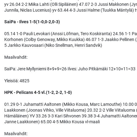
yv 26.04 2-2 Miika Lahti (Olli Sipiläinen) 47.07 2-3 Jussi Makkonen (J
Junnila, Niclas Lucenius) yv 63.44 4-3 Jussi Halme (Tuukka Mäntylä) t
SaiPa - Ilves 1-5(1-0,0-2,0-3)
05.14 1-0 Pauli Levokari (Anssi Löfman, Tero Koskiranta) 24.56 1-1 Pa
Korhonen (Colby Genoway, Mikko Kuukka) 46.07 1-3 Jaakko Pellinen (An
5 Jarkko Kauvosaari (Niko Snellman, Henri Sandvik)
Maalivahdit:
SaiPa: Jere Myllyniemi 8+9+9=26 Ilves: Juho Pitkämäki 12+10+11=33
Yleisöä: 4825
HPK - Pelicans 4-5 vl.(1-2, 2-2, 1-0)
01.29 0-1 Juhamatti Aaltonen (Mikko Kousa, Marc Lamouthe) 10.00 0-2
Laakkonen (Joonas Vihko, Ville Viitaluoma) 20.32 2-2 Ville Viitaluoma
Hämäläinen) YV 33.26 3-3 Kari Sihvonen 39.38 3-4 Juhamatti Aaltonen 
Janne Laakkonen) 65.00 4-5 Mikko Kousa vl-maali
Maalivahdit: