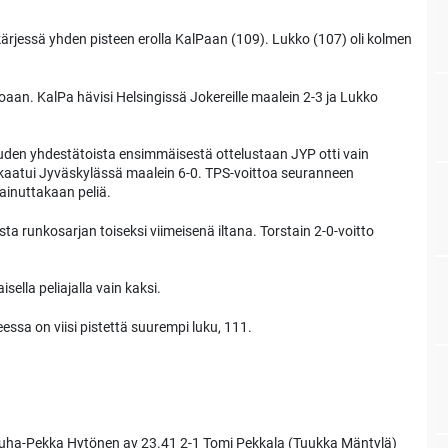
kärjessä yhden pisteen erolla KalPaan (109). Lukko (107) oli kolmen
oaan. KalPa hävisi Helsingissä Jokereille maalein 2-3 ja Lukko
uden yhdestätoista ensimmäisestä ottelustaan JYP otti vain
 kaatui Jyväskylässä maalein 6-0. TPS-voittoa seuranneen
 ainuttakaan peliä.
a runkosarjan toiseksi viimeisenä iltana. Torstain 2-0-voitto
ella peliajalla vain kaksi.
essa on viisi pistettä suurempi luku, 111.
 Juha-Pekka Hytönen av 23.41 2-1 Tomi Pekkala (Tuukka Mäntylä)