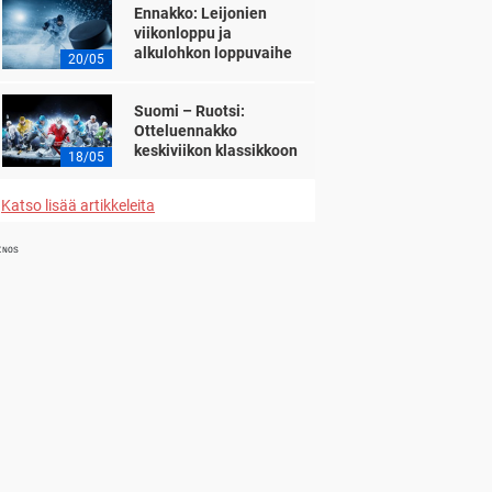
Ennakko: Leijonien
viikonloppu ja
alkulohkon loppuvaihe
20/05
Suomi – Ruotsi:
Otteluennakko
keskiviikon klassikkoon
18/05
Katso lisää artikkeleita
INOS