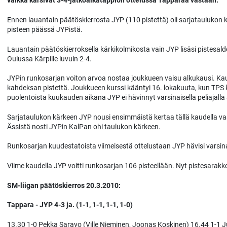
vaikka kärsivät 3-4-jatkoaikatappion ottelussa Tapparaa vastaan.
Ennen lauantain päätöskierrosta JYP (110 pistettä) oli sarjataulukon 
pisteen päässä JYPistä.
Lauantain päätöskierroksella kärkikolmikosta vain JYP lisäsi pistesald
Oulussa Kärpille luvuin 2-4.
JYPin runkosarjan voiton arvoa nostaa joukkueen vaisu alkukausi. Ka
kahdeksan pistettä. Joukkueen kurssi kääntyi 16. lokakuuta, kun TPS
puolentoista kuukauden aikana JYP ei hävinnyt varsinaisella peliajalla
Sarjataulukon kärkeen JYP nousi ensimmäistä kertaa tällä kaudella vast
Ässistä nosti JYPin KalPan ohi taulukon kärkeen.
Runkosarjan kuudestatoista viimeisestä ottelustaan JYP hävisi varsinais
Viime kaudella JYP voitti runkosarjan 106 pisteellään. Nyt pistesarakke
SM-liigan päätöskierros 20.3.2010:
Tappara - JYP 4-3 ja. (1-1, 1-1, 1-1, 1-0)
13.30 1-0 Pekka Saravo (Ville Nieminen, Joonas Koskinen) 16.44 1-1