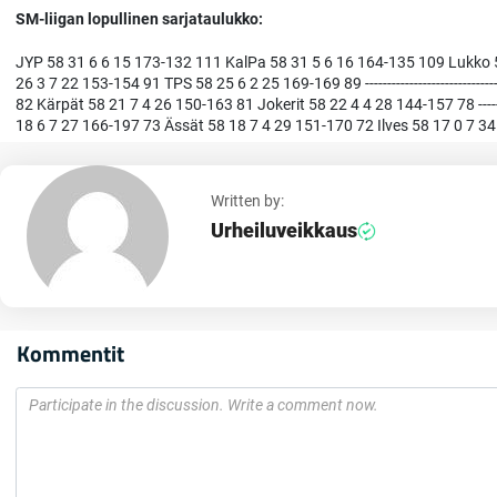
SM-liigan lopullinen sarjataulukko:
JYP 58 31 6 6 15 173-132 111 KalPa 58 31 5 6 16 164-135 109 Lukko 
26 3 7 22 153-154 91 TPS 58 25 6 2 25 169-169 89 -------------------------
82 Kärpät 58 21 7 4 26 150-163 81 Jokerit 58 22 4 4 28 144-157 78 ---------
18 6 7 27 166-197 73 Ässät 58 18 7 4 29 151-170 72 Ilves 58 17 0 7 3
Written by:
Urheiluveikkaus
Kommentit