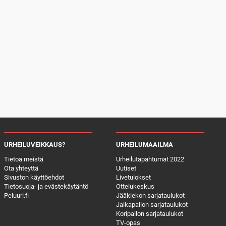
URHEILUVEIKKAUS?
URHEILUMAAILMA
Tietoa meistä
Urheilutapahtumat 2022
Ota yhteyttä
Uutiset
Sivuston käyttöehdot
Livetulokset
Tietosuoja- ja evästekäytäntö
Ottelukeskus
Peluuri.fi
Jääkiekon sarjataulukot
Jalkapallon sarjataulukot
Koripallon sarjataulukot
TV-opas