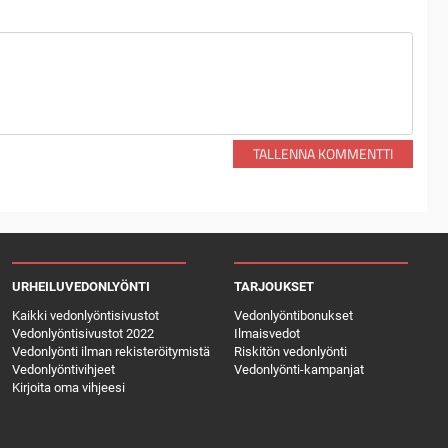
TALLENNA KOMMENTTI
URHEILUVEDONLYÖNTI
TARJOUKSET
Kaikki vedonlyöntisivustot
Vedonlyöntibonukset
Vedonlyöntisivustot 2022
Ilmaisvedot
Vedonlyönti ilman rekisteröitymistä
Riskitön vedonlyönti
Vedonlyöntivihjeet
Vedonlyönti-kampanjat
Kirjoita oma vihjeesi