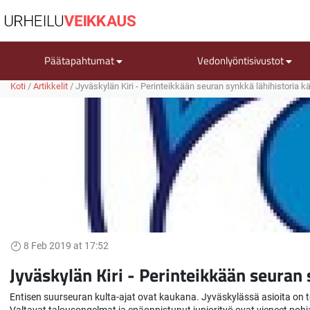
Päätapahtumat
Vedonlyöntisivustot
Koti
/
Artikkelit
/
Jyväskylän Kiri - Perinteikkään seuran synkkä lähihistoria
8 Feb 2019 at 17:52
Jyväskylän Kiri - Perinteikkään seuran
Entisen suurseuran kulta-ajat ovat kaukana. Jyväskylässä asioita on t