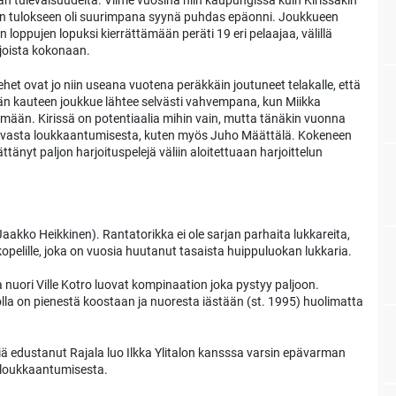
an tulevaisuudelta. Viime vuosina niin kaupungissa kuin Kirissäkin
seen tulokseen oli suurimpana syynä puhdas epäonni. Joukkueen
 loppujen lopuksi kierrättämään peräti 19 eri pelaajaa, välillä
irjoista kokonaan.
ehet ovat jo niin useana vuotena peräkkäin joutuneet telakalle, että
n kauteen joukkue lähtee selvästi vahvempana, kun Miikka
än. Kirissä on potentiaalia mihin vain, mutta tänäkin vuonna
akavasta loukkaantumisesta, kuten myös Juho Määttälä. Kokeneen
änyt paljon harjoituspelejä väliin aloitettuaan harjoittelun
: Jaakko Heikkinen). Rantatorikka ei ole sarjan parhaita lukkareita,
opelille, joka on vuosia huutanut tasaista huippuluokan lukkaria.
 nuori Ville Kotro luovat kompinaation joka pystyy paljoon.
olla on pienestä koostaan ja nuoresta iästään (st. 1995) huolimatta
ä edustanut Rajala luo Ilkka Ylitalon kansssa varsin epävarman
a loukkaantumisesta.