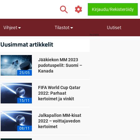
Kirjaudu/Rekisteröidy
Vihjeet
Tilastot
Uutiset
MAINOS
Uusimmat artikkelit
Jääkiekon MM 2023
pudotuspelit: Suomi –
Kanada
25/05
FIFA World Cup Qatar
2022: Parhaat
kertoimet ja vinkit
15/11
Jalkapallon MM-kisat
2022 – voittajavedon
kertoimet
08/11