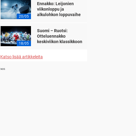
Ennakko: Leijonien
viikonloppu ja
alkulohkon loppuvaihe
20/05
Suomi – Ruotsi:
Otteluennakko
keskiviikon klassikkoon
18/05
Katso lisää artikkeleita
INOS