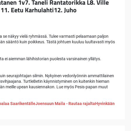
tanen 1v7. Taneli Rantatorikka L8. Ville
n 11. Eetu Karhulahti12. Juho
n ja se näkyy vielä ryhmässä. Tulee varmasti pelaamaan paljon
emmän sääntö kuin poikkeus. Tästä johtuen kuuluu luultavasti myös
tta ei aiemman lähihistorian puolesta varsinainen yllätys.
 kuin seurajohtajan silmin. Nykyinen vedonlyönnin ammattilainen
sisvihjaajana. TurtleBetin käynnistyminen on kuitenkin hieman
än meille upean kausiennakon. Lue myös Pesis-papan muut
palaa Saarikentälle
Joensuun Maila - Rautaa rajalta
Hyvinkään