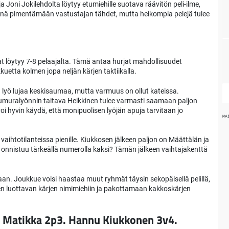
a Joni Jokilehdolta löytyy etumiehille suotava räävitön peli-ilme,
nä pimentämään vastustajan tähdet, mutta heikompia pelejä tulee
alat löytyy 7-8 pelaajalta. Tämä antaa hurjat mahdollisuudet
kuetta kolmen jopa neljän kärjen taktiikalla.
nen lyö lujaa keskisaumaa, mutta varmuus on ollut kateissa.
tä kumuralyönnin taitava Heikkinen tulee varmasti saamaan paljon
oi hyvin käydä, että monipuolisen lyöjän apuja tarvitaan jo
MA
 vaihtotilanteissa pienille. Kiukkosen jälkeen paljon on Määttälän ja
onnistuu tärkeällä numerolla kaksi? Tämän jälkeen vaihtajakenttä
n. Joukkue voisi haastaa muut ryhmät täysin sekopäisellä pelillä,
mäen luottavan kärjen nimimiehiin ja pakottamaan kakkoskärjen
ka Matikka 2p3. Hannu Kiukkonen 3v4.