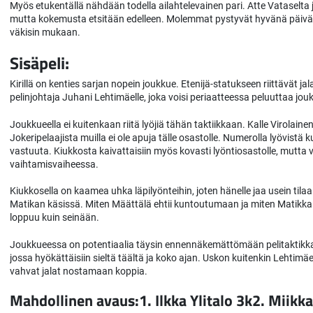
Myös etukentällä nähdään todella ailahtelevainen pari. Atte Vataselta j
mutta kokemusta etsitään edelleen. Molemmat pystyvät hyvänä päivä
väkisin mukaan.
Sisäpeli:
Kirillä on kenties sarjan nopein joukkue. Etenijä-statukseen riittävät j
pelinjohtaja Juhani Lehtimäelle, joka voisi periaatteessa peluuttaa jouk
Joukkueella ei kuitenkaan riitä lyöjiä tähän taktiikkaan. Kalle Virolai
Jokeripelaajista muilla ei ole apuja tälle osastolle. Numerolla lyövis
vastuuta. Kiukkosta kaivattaisiin myös kovasti lyöntiosastolle, mutta v
vaihtamisvaiheessa.
Kiukkosella on kaamea uhka läpilyönteihin, joten hänelle jaa usein tilaa
Matikan käsissä. Miten Määttälä ehtii kuntoutumaan ja miten Matikka 
loppuu kuin seinään.
Joukkueessa on potentiaalia täysin ennennäkemättömään pelitaktikkaa
jossa hyökättäisiin sieltä täältä ja koko ajan. Uskon kuitenkin Lehti
vahvat jalat nostamaan koppia.
Mahdollinen avaus:1. Ilkka Ylitalo 3k2. Miik