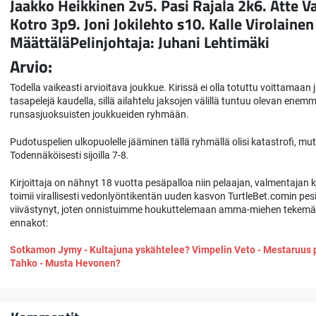
Jaakko Heikkinen 2v5. Pasi Rajala 2k6. Atte Va
Kotro 3p9. Joni Jokilehto s10. Kalle Virolaine
MäättäläPelinjohtaja: Juhani Lehtimäki
Arvio:
Todella vaikeasti arvioitava joukkue. Kirissä ei olla totuttu voittamaa
tasapelejä kaudella, sillä ailahtelu jaksojen välillä tuntuu olevan en
runsasjuoksuisten joukkueiden ryhmään.
Pudotuspelien ulkopuolelle jääminen tällä ryhmällä olisi katastrofi, mu
Todennäköisesti sijoilla 7-8.
Kirjoittaja on nähnyt 18 vuotta pesäpalloa niin pelaajan, valmentajan
toimii virallisesti vedonlyöntikentän uuden kasvon TurtleBet.comin pe
viivästynyt, joten onnistuimme houkuttelemaan amma-miehen tekemä
ennakot:
Sotkamon Jymy - Kultajuna yskähtelee?
Vimpelin Veto - Mestaruus 
Tahko - Musta Hevonen?