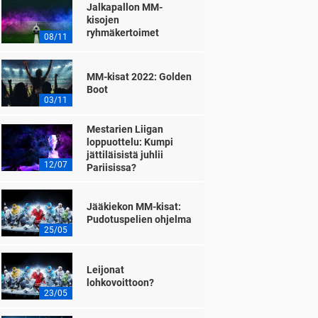
Jalkapallon MM-
kisojen
ryhmäkertoimet
08/11
MM-kisat 2022: Golden
Boot
03/11
Mestarien Liigan
loppuottelu: Kumpi
jättiläisistä juhlii
12/07
Pariisissa?
Jääkiekon MM-kisat:
Pudotuspelien ohjelma
25/05
Leijonat
lohkovoittoon?
23/05