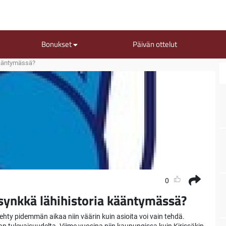
Bonukset
Päivän ottelut
 kääntymässä?
0
 synkkä lähihistoria kääntymässä?
ehty pidemmän aikaa niin väärin kuin asioita voi vain tehdä.