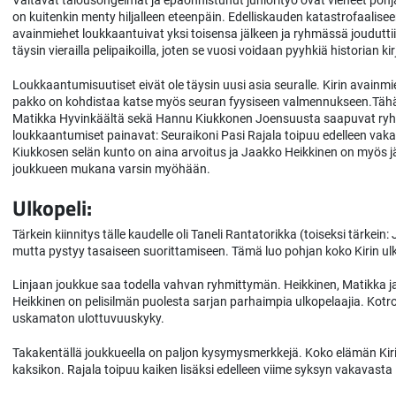
Valtavat talousongelmat ja epäonnistunut juniorityö ovat vieneet pohj
on kuitenkin menty hiljalleen eteenpäin. Edelliskauden katastrofaali
avainmiehet loukkaantuivat yksi toisensa jälkeen ja ryhmässä jouduttiin
täysin vierailla pelipaikoilla, joten se vuosi voidaan pyyhkiä historian k
Loukkaantumisuutiset eivät ole täysin uusi asia seuralle. Kirin avainmi
pakko on kohdistaa katse myös seuran fyysiseen valmennukseen.Tähä
Matikka Hyvinkäältä sekä Hannu Kiukkonen Joensuusta saapuvat ryhmä
loukkaantumiset painavat: Seuraikoni Pasi Rajala toipuu edelleen v
Kiukkosen selän kunto on aina arvoitus ja Jaakko Heikkinen on myös jätt
joukkueen mukana varsin myöhään.
Ulkopeli:
Tärkein kiinnitys tälle kaudelle oli Taneli Rantatorikka (toiseksi tärkein
mutta pystyy tasaiseen suorittamiseen. Tämä luo pohjan koko Kirin ulk
Linjaan joukkue saa todella vahvan ryhmittymän. Heikkinen, Matikka ja
Heikkinen on pelisilmän puolesta sarjan parhaimpia ulkopelaajia. Kotr
uskamaton ulottuvuuskyky.
Takakentällä joukkueella on paljon kysymysmerkkejä. Koko elämän Kiri
kaksikon. Rajala toipuu kaiken lisäksi edelleen viime syksyn vakavast