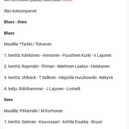
Illan kokoonpanot:
Blues - Ilves:
Blues
Maalilla: *Tarkki / Tolvanen
1. kenttä: Kähkönen - Immonen - Puustinen Kurki - V Lajunen
2. kenttä: Rajamäki - Öhman - Miettinen Laakso - Heiskanen
3. kenttä: Uhlbäck - T Sallinen - Häppölä Huczkowski - Näkyvä
4. ketju: Ståhlhammar - J Lajunen - Lostedt
Ilves
Maalilla: Pitkämäki / M Korhonen
1. kenttä: Salonen - Kauvosaari - Anttila Kuukka - Bruun