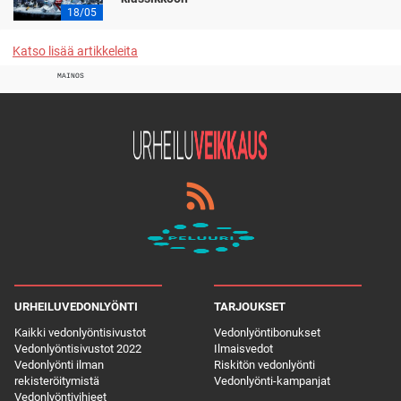
18/05
Katso lisää artikkeleita
MAINOS
URHEILUVEDONLYÖNTI
TARJOUKSET
Kaikki vedonlyöntisivustot
Vedonlyöntibonukset
Vedonlyöntisivustot 2022
Ilmaisvedot
Vedonlyönti ilman
Riskitön vedonlyönti
rekisteröitymistä
Vedonlyönti-kampanjat
Vedonlyöntivihjeet