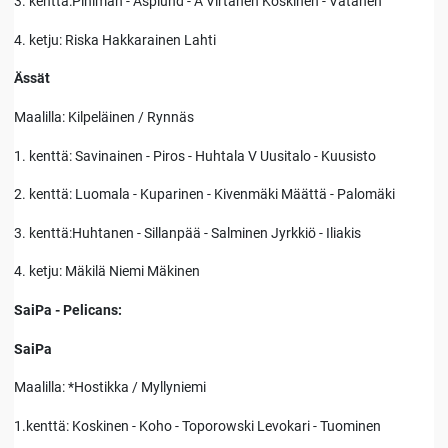
3. kenttä:Pihlman - Asplund - A Virtanen Koskinen - Vatanen
4. ketju: Riska Hakkarainen Lahti
Ässät
Maalilla: Kilpeläinen / Rynnäs
1. kenttä: Savinainen - Piros - Huhtala V Uusitalo - Kuusisto
2. kenttä: Luomala - Kuparinen - Kivenmäki Määttä - Palomäki
3. kenttä:Huhtanen - Sillanpää - Salminen Jyrkkiö - Iliakis
4. ketju: Mäkilä Niemi Mäkinen
SaiPa - Pelicans:
SaiPa
Maalilla: *Hostikka / Myllyniemi
1.kenttä: Koskinen - Koho - Toporowski Levokari - Tuominen