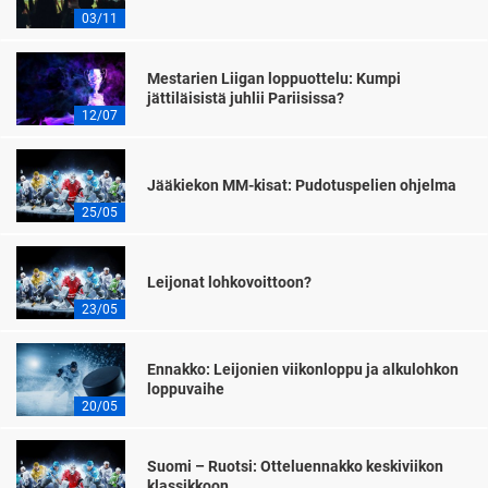
03/11
Mestarien Liigan loppuottelu: Kumpi
jättiläisistä juhlii Pariisissa?
12/07
Jääkiekon MM-kisat: Pudotuspelien ohjelma
25/05
Leijonat lohkovoittoon?
23/05
Ennakko: Leijonien viikonloppu ja alkulohkon
loppuvaihe
20/05
Suomi – Ruotsi: Otteluennakko keskiviikon
klassikkoon