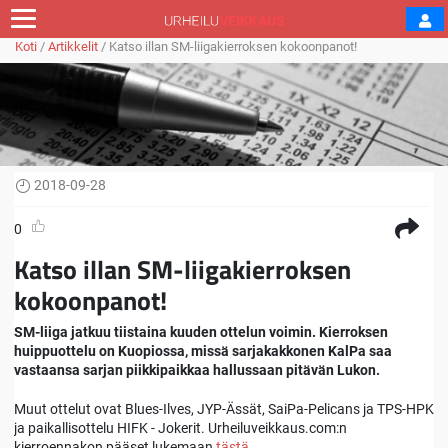
Koti
/
Artikkelit
/
Katso illan SM-liigakierroksen kokoonpanot!
2018-09-28
0
Katso illan SM-liigakierroksen
kokoonpanot!
SM-liiga jatkuu tiistaina kuuden ottelun voimin. Kierroksen
huippuottelu on Kuopiossa, missä sarjakakkonen KalPa saa
vastaansa sarjan piikkipaikkaa hallussaan pitävän Lukon.
Muut ottelut ovat Blues-Ilves, JYP-Ässät, SaiPa-Pelicans ja TPS-HPK
ja paikallisottelu HIFK - Jokerit. Urheiluveikkaus.com:n
kierroennakon pääset lukemaan
tästä.