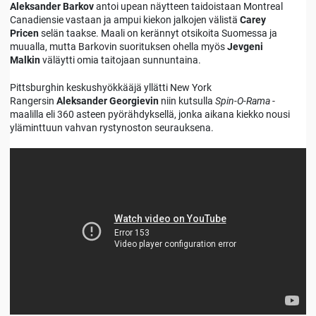
Aleksander Barkov
antoi upean näytteen taidoistaan Montreal
Canadiensie vastaan ja ampui kiekon jalkojen välistä
Carey
Pricen
selän taakse. Maali on kerännyt otsikoita Suomessa ja
muualla, mutta Barkovin suorituksen ohella myös
Jevgeni
Malkin
väläytti omia taitojaan sunnuntaina.
Pittsburghin keskushyökkääjä yllätti New York
Rangersin
Aleksander Georgievin
niin kutsulla
Spin-O-Rama
-
maalilla eli 360 asteen pyörähdyksellä, jonka aikana kiekko nousi
yläminttuun vahvan rystynoston seurauksena.