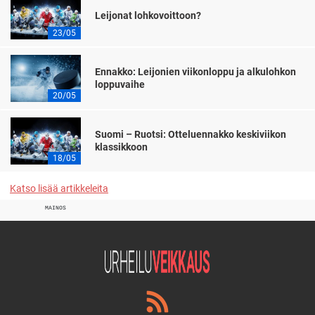
Leijonat lohkovoittoon?
23/05
Ennakko: Leijonien viikonloppu ja alkulohkon
loppuvaihe
20/05
Suomi – Ruotsi: Otteluennakko keskiviikon
klassikkoon
18/05
Katso lisää artikkeleita
MAINOS