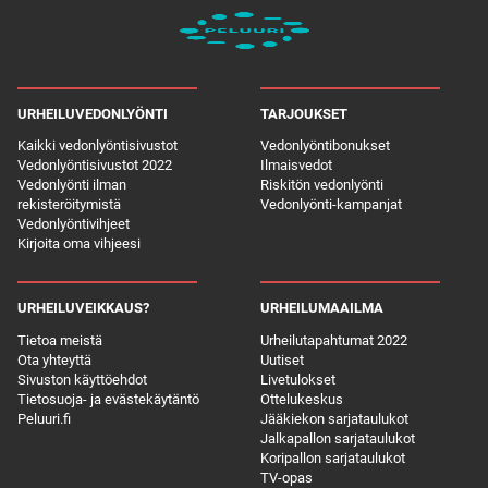
URHEILUVEDONLYÖNTI
TARJOUKSET
Kaikki vedonlyöntisivustot
Vedonlyöntibonukset
Vedonlyöntisivustot 2022
Ilmaisvedot
Vedonlyönti ilman
Riskitön vedonlyönti
rekisteröitymistä
Vedonlyönti-kampanjat
Vedonlyöntivihjeet
Kirjoita oma vihjeesi
URHEILUVEIKKAUS?
URHEILUMAAILMA
Tietoa meistä
Urheilutapahtumat 2022
Ota yhteyttä
Uutiset
Sivuston käyttöehdot
Livetulokset
Tietosuoja- ja evästekäytäntö
Ottelukeskus
Peluuri.fi
Jääkiekon sarjataulukot
Jalkapallon sarjataulukot
Koripallon sarjataulukot
TV-opas