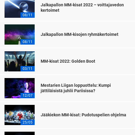
Jalkapallon MM-kisat 2022 – voittajavedon
kertoimet
08/11
Jalkapallon MM-kisojen ryhmäkertoimet
08/11
MM-kisat 2022: Golden Boot
03/11
Mestarien Liigan loppuottelu: Kumpi
jättiläisistä juhlii Pariisissa?
12/07
Jääkiekon MM-kisat: Pudotuspelien ohjelma
25/05