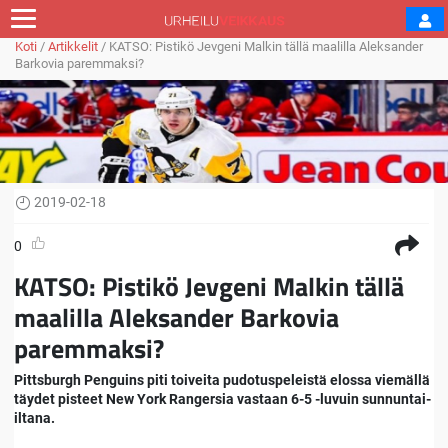
Koti
/
Artikkelit
/
KATSO: Pistikö Jevgeni Malkin tällä maalilla Aleksander
Barkovia paremmaksi?
2019-02-18
0
KATSO: Pistikö Jevgeni Malkin tällä
maalilla Aleksander Barkovia
paremmaksi?
Pittsburgh Penguins piti toiveita pudotuspeleistä elossa viemällä
täydet pisteet New York Rangersia vastaan 6-5 -luvuin sunnuntai-
iltana.