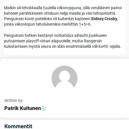
Malkin oli tehokkaalla tuulella viikonoppuna, sillä venäläinen painoi
kahteen peräkkäiseen otteluun neljä maalia ja viisi tehopistettä.
Penguinsin kovin pistelinko oli kuitenkin kapteeni
Sidney Crosby
,
jonka viikonlopun teholukemiksi merkittiin 1+5=6.
Penguinsin hetken kestänyt notkahdus aiheutti joukkueen
putoamisen playoff-viivan alapuolelle, mutta Rangersin
kukistamisen myötä seura on idän ensimmäisellä villi kortti -sijalla.
Written by:
Patrik Kuitunen
Kommentit