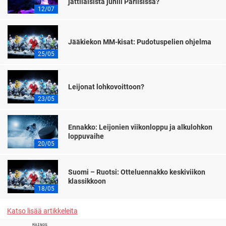
jättiläisistä juhlii Pariisissa?
12/07
Jääkiekon MM-kisat: Pudotuspelien ohjelma
25/05
Leijonat lohkovoittoon?
23/05
Ennakko: Leijonien viikonloppu ja alkulohkon
loppuvaihe
20/05
Suomi – Ruotsi: Otteluennakko keskiviikon
klassikkoon
18/05
Katso lisää artikkeleita
MAINOS