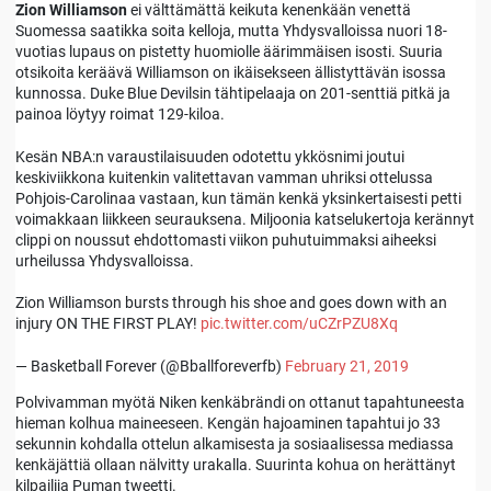
Zion Williamson
ei välttämättä keikuta kenenkään venettä
Suomessa saatikka soita kelloja, mutta Yhdysvalloissa nuori 18-
vuotias lupaus on pistetty huomiolle äärimmäisen isosti. Suuria
otsikoita keräävä Williamson on ikäisekseen ällistyttävän isossa
kunnossa. Duke Blue Devilsin tähtipelaaja on 201-senttiä pitkä ja
painoa löytyy roimat 129-kiloa.
Kesän NBA:n varaustilaisuuden odotettu ykkösnimi joutui
keskiviikkona kuitenkin valitettavan vamman uhriksi ottelussa
Pohjois-Carolinaa vastaan, kun tämän kenkä yksinkertaisesti petti
voimakkaan liikkeen seurauksena. Miljoonia katselukertoja kerännyt
clippi on noussut ehdottomasti viikon puhutuimmaksi aiheeksi
urheilussa Yhdysvalloissa.
Zion Williamson bursts through his shoe and goes down with an
injury ON THE FIRST PLAY!
pic.twitter.com/uCZrPZU8Xq
— Basketball Forever (@Bballforeverfb)
February 21, 2019
Polvivamman myötä Niken kenkäbrändi on ottanut tapahtuneesta
hieman kolhua maineeseen. Kengän hajoaminen tapahtui jo 33
sekunnin kohdalla ottelun alkamisesta ja sosiaalisessa mediassa
kenkäjättiä ollaan nälvitty urakalla. Suurinta kohua on herättänyt
kilpailija Puman tweetti.