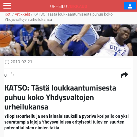
Koti
/
Artikkelit
/
KATSO: Tästä loukkaantumisesta puhuu koko
Yhdysvaltojen urheilukansa
2019-02-21
0
KATSO: Tästä loukkaantumisesta
puhuu koko Yhdysvaltojen
urheilukansa
Yliopistourheilu ja sen lainalaisuuksilla pyörivä koripallo on yksi
seuratumpia lajeja Yhdysvalloissa erityisesti tulevien suurten
poteentialisten nimien takia.