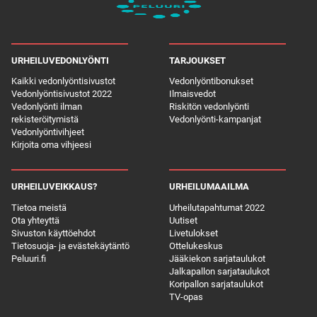
URHEILUVEDONLYÖNTI
TARJOUKSET
Kaikki vedonlyöntisivustot
Vedonlyöntibonukset
Vedonlyöntisivustot 2022
Ilmaisvedot
Vedonlyönti ilman
Riskitön vedonlyönti
rekisteröitymistä
Vedonlyönti-kampanjat
Vedonlyöntivihjeet
Kirjoita oma vihjeesi
URHEILUVEIKKAUS?
URHEILUMAAILMA
Tietoa meistä
Urheilutapahtumat 2022
Ota yhteyttä
Uutiset
Sivuston käyttöehdot
Livetulokset
Tietosuoja- ja evästekäytäntö
Ottelukeskus
Peluuri.fi
Jääkiekon sarjataulukot
Jalkapallon sarjataulukot
Koripallon sarjataulukot
TV-opas