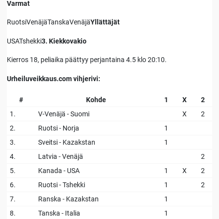
Varmat
RuotsiVenäjäTanskaVenäjä
Yllättäjät
USATshekki
3. Kiekkovakio
Kierros 18, peliaika päättyy perjantaina 4.5 klo 20:10.
Urheiluveikkaus.com vihjerivi:
#
Kohde
1
X
2
1.
V-Venäjä - Suomi
X
2
2.
Ruotsi - Norja
1
3.
Sveitsi - Kazakstan
1
4.
Latvia - Venäjä
2
5.
Kanada - USA
1
X
2
6.
Ruotsi - Tshekki
1
2
7.
Ranska - Kazakstan
1
8.
Tanska - Italia
1