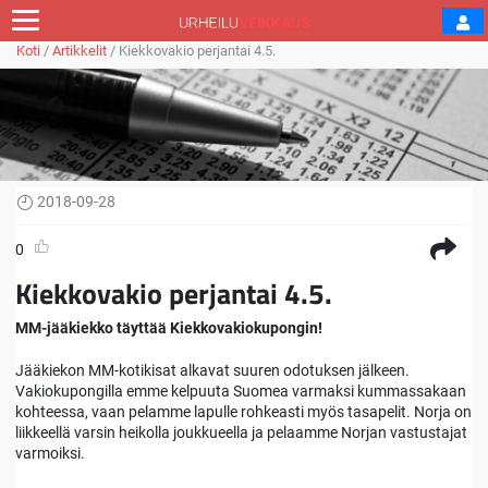
Koti
/
Artikkelit
/
Kiekkovakio perjantai 4.5.
2018-09-28
0
Kiekkovakio perjantai 4.5.
MM-jääkiekko täyttää Kiekkovakiokupongin!
Jääkiekon MM-kotikisat alkavat suuren odotuksen jälkeen.
Vakiokupongilla emme kelpuuta Suomea varmaksi kummassakaan
kohteessa, vaan pelamme lapulle rohkeasti myös tasapelit. Norja on
liikkeellä varsin heikolla joukkueella ja pelaamme Norjan vastustajat
varmoiksi.