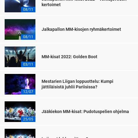
kertoimet
08/11
Jalkapallon MM-kisojen ryhmäkertoimet
08/11
MM-kisat 2022: Golden Boot
03/11
Mestarien Liigan loppuottelu: Kumpi
jättiläisistä juhlii Pariisissa?
12/07
Jääkiekon MM-kisat: Pudotuspelien ohjelma
25/05