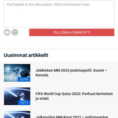
TALLENNA KOMMENTTI
Uusimmat artikkelit
Jääkiekon MM 2023 pudotuspelit: Suomi –
Kanada
25/05
FIFA World Cup Qatar 2022: Parhaat kertoimet
ja vinkit
15/11
Jalkapallon MM-kisat 2022 – voittajavedon