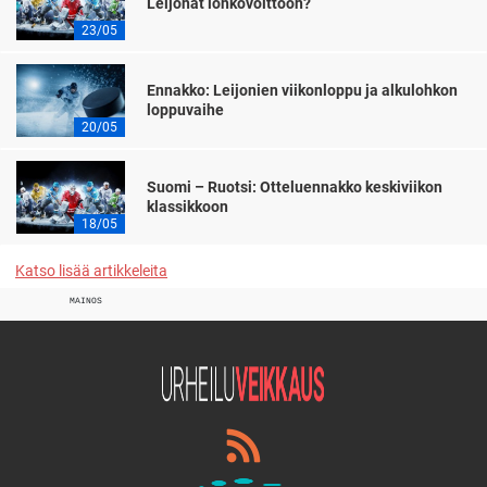
Leijonat lohkovoittoon?
23/05
Ennakko: Leijonien viikonloppu ja alkulohkon
loppuvaihe
20/05
Suomi – Ruotsi: Otteluennakko keskiviikon
klassikkoon
18/05
Katso lisää artikkeleita
MAINOS