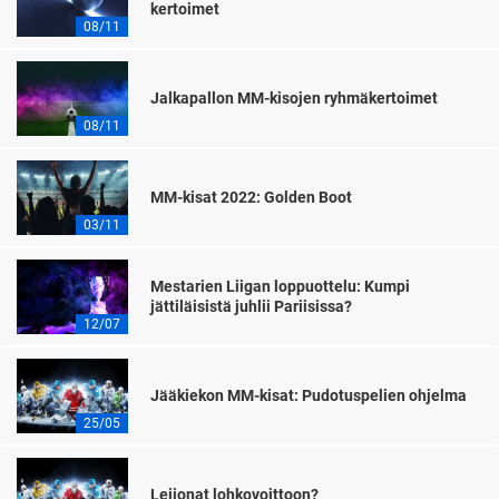
kertoimet
08/11
Jalkapallon MM-kisojen ryhmäkertoimet
08/11
MM-kisat 2022: Golden Boot
03/11
Mestarien Liigan loppuottelu: Kumpi
jättiläisistä juhlii Pariisissa?
12/07
Jääkiekon MM-kisat: Pudotuspelien ohjelma
25/05
Leijonat lohkovoittoon?