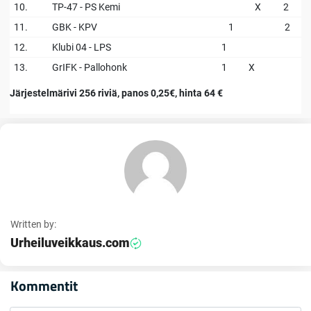
10.
TP-47 - PS Kemi
X
2
11.
GBK - KPV
1
2
12.
Klubi 04 - LPS
1
13.
GrIFK - Pallohonk
1
X
Järjestelmärivi 256 riviä, panos 0,25€, hinta 64 €
Written by:
Urheiluveikkaus.com
Kommentit