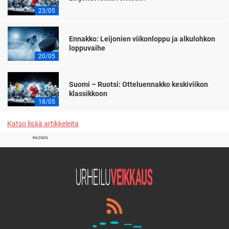
23/05
Ennakko: Leijonien viikonloppu ja alkulohkon
loppuvaihe
20/05
Suomi – Ruotsi: Otteluennakko keskiviikon
klassikkoon
18/05
Katso lisää artikkeleita
MAINOS