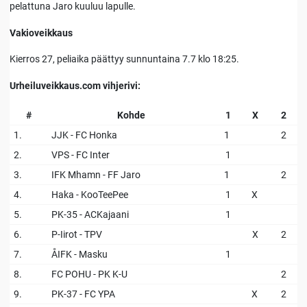
pelattuna Jaro kuuluu lapulle.
Vakioveikkaus
Kierros 27, peliaika päättyy sunnuntaina 7.7 klo 18:25.
Urheiluveikkaus.com vihjerivi:
#
Kohde
1
X
2
1.
JJK - FC Honka
1
2
2.
VPS - FC Inter
1
3.
IFK Mhamn - FF Jaro
1
2
4.
Haka - KooTeePee
1
X
5.
PK-35 - ACKajaani
1
6.
P-Iirot - TPV
X
2
7.
ÅIFK - Masku
1
8.
FC POHU - PK K-U
2
9.
PK-37 - FC YPA
X
2