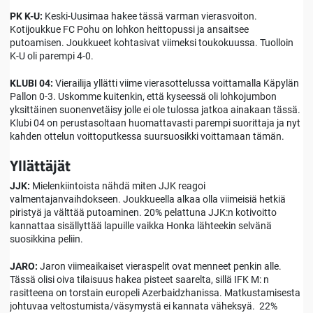
PK K-U:
Keski-Uusimaa hakee tässä varman vierasvoiton.
Kotijoukkue FC Pohu on lohkon heittopussi ja ansaitsee
putoamisen. Joukkueet kohtasivat viimeksi toukokuussa. Tuolloin
K-U oli parempi 4-0.
KLUBI 04:
Vierailija yllätti viime vierasottelussa voittamalla Käpylän
Pallon 0-3. Uskomme kuitenkin, että kyseessä oli lohkojumbon
yksittäinen suonenvetäisy jolle ei ole tulossa jatkoa ainakaan tässä.
Klubi 04 on perustasoltaan huomattavasti parempi suorittaja ja nyt
kahden ottelun voittoputkessa suursuosikki voittamaan tämän.
Yllättäjät
JJK:
Mielenkiintoista nähdä miten JJK reagoi
valmentajanvaihdokseen. Joukkueella alkaa olla viimeisiä hetkiä
piristyä ja välttää putoaminen. 20% pelattuna JJK:n kotivoitto
kannattaa sisällyttää lapuille vaikka Honka lähteekin selvänä
suosikkina peliin.
JARO:
Jaron viimeaikaiset vieraspelit ovat menneet penkin alle.
Tässä olisi oiva tilaisuus hakea pisteet saarelta, sillä IFK M: n
rasitteena on torstain europeli Azerbaidzhanissa. Matkustamisesta
johtuvaa veltostumista/väsymystä ei kannata väheksyä. 22%