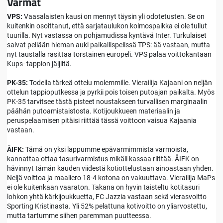
Varmat
VPS:
Vaasalaisten kausi on mennyt täysin yli odotetusten. Se on
kuitenkin osoittanut, että sarjataulukon kolmospaikka ei ole tullut
tuurilla. Nyt vastassa on pohjamudissa kyntävä Inter. Turkulaiset
saivat peliään hieman auki paikallispelissä TPS: ää vastaan, mutta
nyt taustalla rasittaa torstainen europeli. VPS palaa voittokantaan
Kups- tappion jäljiltä.
PK-35:
Todella tärkeä ottelu molemmille.
Vierailija Kajaani on neljän
ottelun tappioputkessa ja pyrkii pois toisen putoajan paikalta. Myös
PK-35 tarvitsee tästä pisteet noustakseen turvallisen marginaalin
päähän putoamistaistosta. Kotijoukkueen materiaalin ja
peruspelaamisen pitäisi riittää tässä voittoon vaisua Kajaania
vastaan.
ÅIFK:
Tämä on yksi lappumme epävarmimmista varmoista,
kannattaa ottaa tasurivarmistus mikäli kassaa riittää. ÅIFK on
hävinnyt tämän kauden viidestä kotiottelustaan ainoastaan yhden.
Neljä voittoa ja maaliero 18-4 kotona on vakuuttava. Vierailija MaPs
ei ole kuitenkaan vaaraton. Takana on hyvin taisteltu kotitasuri
lohkon yhtä kärkijoukkuetta, FC Jazzia vastaan sekä vierasvoitto
Sporting Kristinasta. Yli 52% pelattuna kotivoitto on yliarvostettu,
mutta tartumme siihen paremman puutteessa.