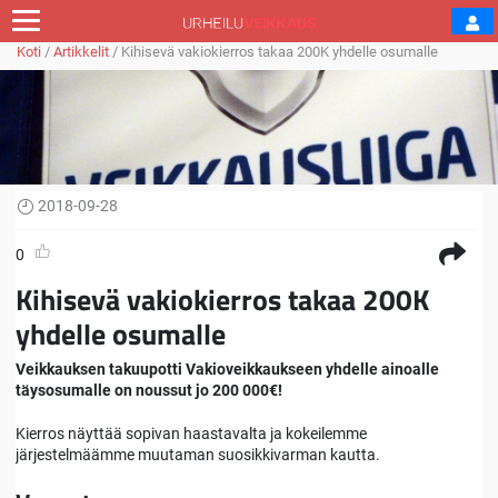
Koti
/
Artikkelit
/
Kihisevä vakiokierros takaa 200K yhdelle osumalle
2018-09-28
0
Kihisevä vakiokierros takaa 200K
yhdelle osumalle
Veikkauksen takuupotti Vakioveikkaukseen yhdelle ainoalle
täysosumalle on noussut jo 200 000€!
Kierros näyttää sopivan haastavalta ja kokeilemme
järjestelmäämme muutaman suosikkivarman kautta.