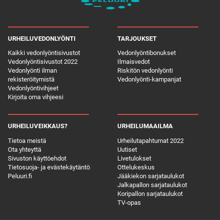
URHEILUVEDONLYÖNTI
TARJOUKSET
Kaikki vedonlyöntisivustot
Vedonlyöntibonukset
Vedonlyöntisivustot 2022
Ilmaisvedot
Vedonlyönti ilman
Riskitön vedonlyönti
rekisteröitymistä
Vedonlyönti-kampanjat
Vedonlyöntivihjeet
Kirjoita oma vihjeesi
URHEILUVEIKKAUS?
URHEILUMAAILMA
Tietoa meistä
Urheilutapahtumat 2022
Ota yhteyttä
Uutiset
Sivuston käyttöehdot
Livetulokset
Tietosuoja- ja evästekäytäntö
Ottelukeskus
Peluuri.fi
Jääkiekon sarjataulukot
Jalkapallon sarjataulukot
Koripallon sarjataulukot
TV-opas