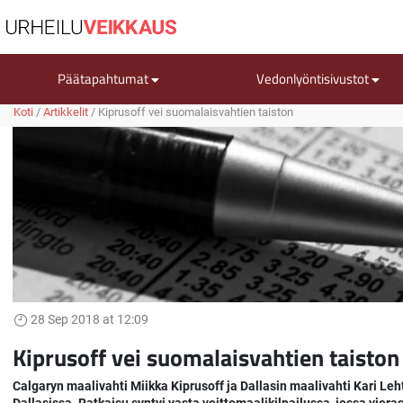
Päätapahtumat
Vedonlyöntisivustot
Koti
/
Artikkelit
/
Kiprusoff vei suomalaisvahtien taiston
28 Sep 2018 at 12:09
Kiprusoff vei suomalaisvahtien taiston
Calgaryn maalivahti Miikka Kiprusoff ja Dallasin maalivahti Kari L