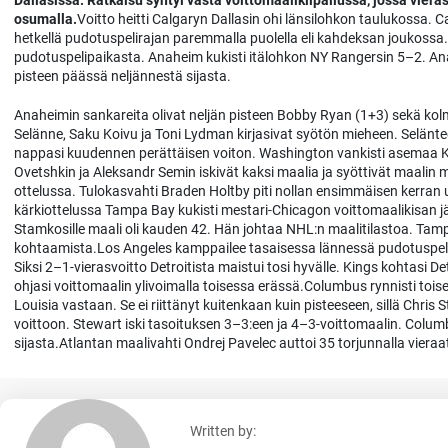
Dallasissa. Ratkaisu syntyi vasta voittomaalikilpailussa, jossa vier
osumalla.
Voitto heitti Calgaryn Dallasin ohi länsilohkon taulukossa. Ca
hetkellä pudotuspelirajan paremmalla puolella eli kahdeksan joukossa
pudotuspelipaikasta. Anaheim kukisti itälohkon NY Rangersin 5–2. Anah
pisteen päässä neljännestä sijasta.
Anaheimin sankareita olivat neljän pisteen Bobby Ryan (1+3) sekä kol
Selänne, Saku Koivu ja Toni Lydman kirjasivat syötön mieheen. Selänte
nappasi kuudennen perättäisen voiton. Washington vankisti asemaa 
Ovetshkin ja Aleksandr Semin iskivät kaksi maalia ja syöttivät maalin
ottelussa. Tulokasvahti Braden Holtby piti nollan ensimmäisen kerran u
kärkiottelussa Tampa Bay kukisti mestari-Chicagon voittomaalikisan jä
Stamkosille maali oli kauden 42. Hän johtaa NHL:n maalitilastoa. Tamp
kohtaamista.Los Angeles kamppailee tasaisessa lännessä pudotuspelipai
Siksi 2–1-vierasvoitto Detroitista maistui tosi hyvälle. Kings kohtasi De
ohjasi voittomaalin ylivoimalla toisessa erässä.Columbus rynnisti to
Louisia vastaan. Se ei riittänyt kuitenkaan kuin pisteeseen, sillä Chris 
voittoon. Stewart iski tasoituksen 3–3:een ja 4–3-voittomaalin. Co
sijasta.Atlantan maalivahti Ondrej Pavelec auttoi 35 torjunnalla viera
Written by: