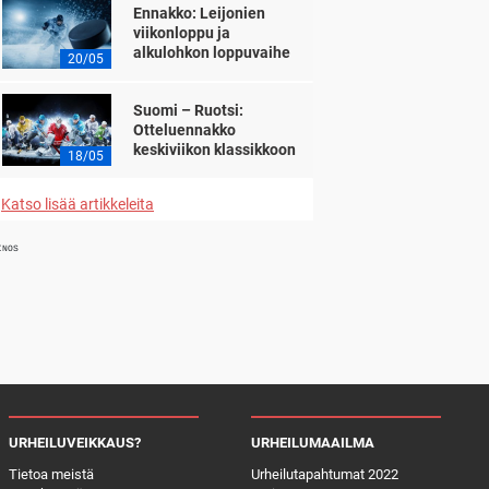
Ennakko: Leijonien
viikonloppu ja
alkulohkon loppuvaihe
20/05
Suomi – Ruotsi:
Otteluennakko
keskiviikon klassikkoon
18/05
Katso lisää artikkeleita
INOS
URHEILUVEIKKAUS?
URHEILUMAAILMA
Tietoa meistä
Urheilutapahtumat 2022