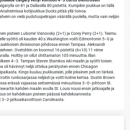
asjoukkue Calgary venyi voittoon 4–3 Curtis Glencrossin
lgarylla on 81 ja Dallasilla 80 pistettä. Kumpikin joukkue on tällä
.Anaheimissa kotijoukkue Ducks pitää yllä toivoa
eim on vielä pudotuspelirajan väärällä puolella, mutta vain neljän
men pisteen Lubomir Visnovsky (2+1) ja Corey Perry (2+1). Teemu
elle syöttö oli kauden 40:s.Washington voitti Edmontonin 5–0 ja
Kaakkoisen divisioonan johdossa ennen Tampaa. Aleksandr
 mieheen. Ovetshkin on koonnut 16 pistettä (6+10) 11 viime
ralla. Holtby on ollut ohittamaton 105 minuuttia.Illan
lkeen 4–3. Tampan Steven Stamkos iski maalin ja syötti toisen.
a oli hävinnyt neljä ottelua perätysten ennen Chicagon
kasta. Kings kuuluu joukkueisiin, jolle jokainen peli on tärkeä.
troitin runkosarjassa neljästi ja voitti kolme kertaa. Dustin Brown
isessa erässä vajaassa seitsemässä minuutissa 3–0–johtoon St.
Stewartin kahden maalin avulla St. Louis nousi ensin jatkoajalle ja
lumbus on kahdeksan pisteen päässä kahdeksannesta
at 3–2-jatkoaikavoittoon Carolinasta.