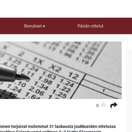
Bonukset
Päivän ottelut
0
ehtonen torjuivat molemmat 31 laukausta joukkueiden ottelussa