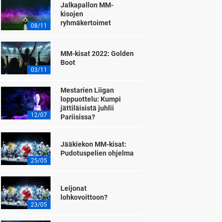
Jalkapallon MM-
kisojen
ryhmäkertoimet
08/11
MM-kisat 2022: Golden
Boot
03/11
Mestarien Liigan
loppuottelu: Kumpi
jättiläisistä juhlii
12/07
Pariisissa?
Jääkiekon MM-kisat:
Pudotuspelien ohjelma
25/05
Leijonat
lohkovoittoon?
23/05