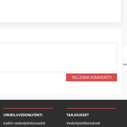
MA
TALLENNA KOMMENTTI
URHEILUVEDONLYÖNTI
TARJOUKSET
Kaikki vedonlyöntisivustot
Vedonlyöntibonukset