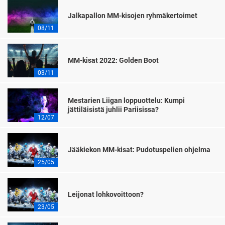
Jalkapallon MM-kisojen ryhmäkertoimet
08/11
MM-kisat 2022: Golden Boot
03/11
Mestarien Liigan loppuottelu: Kumpi
jättiläisistä juhlii Pariisissa?
12/07
Jääkiekon MM-kisat: Pudotuspelien ohjelma
25/05
Leijonat lohkovoittoon?
23/05