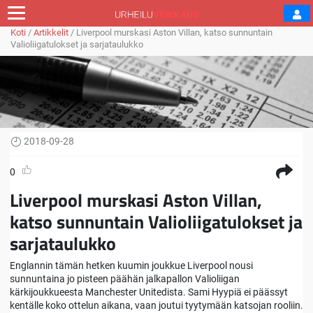
Koti
/
Artikkelit
/
Liverpool murskasi Aston Villan, katso sunnuntain
Valioliigatulokset ja sarjataulukko
2018-09-28
0
Liverpool murskasi Aston Villan,
katso sunnuntain Valioliigatulokset ja
sarjataulukko
Englannin tämän hetken kuumin joukkue Liverpool nousi
sunnuntaina jo pisteen päähän jalkapallon Valioliigan
kärkijoukkueesta Manchester Unitedista. Sami Hyypiä ei päässyt
kentälle koko ottelun aikana, vaan joutui tyytymään katsojan rooliin.