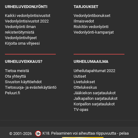
URHEILUVEDONLYÖNTI
TARJOUKSET
Kaikki vedonlyöntisivustot
Vedonlyöntibonukset
Vedonlyöntisivustot 2022
Ilmaisvedot
Vedonlyönti ilman
Riskitön vedonlyönti
rekisteröitymistä
Vedonlyönti-kampanjat
Vedonlyöntivihjeet
Kirjoita oma vihjeesi
URHEILUVEIKKAUS?
URHEILUMAAILMA
Tietoa meistä
Urheilutapahtumat 2022
Ota yhteyttä
Uutiset
Sivuston käyttöehdot
Livetulokset
Tietosuoja- ja evästekäytäntö
Ottelukeskus
Peluuri.fi
Jääkiekon sarjataulukot
Jalkapallon sarjataulukot
Koripallon sarjataulukot
TV-opas
K18. Pelaaminen voi aiheuttaa riippuvuutta - pelaa
© 2001-2026