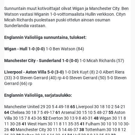
Sunnuntain muut kotivoittajat olivat Wigan ja Manchester City. Ben
Watson vastasi Wiganin 1-0-voittomaalista Hullin verkkoon. Cityn
Micah Richards puolestaan puski ottelun ainoan osuman
Sunderlandia vastaan.
Englannin Valioliiga sunnuntaina, tulokset:
Wigan - Hull 1-0 (0-0)
1-0 Ben Watson (84)
Manchester City - Sunderland 1-0 (0-0)
1-0 Micah Richards (57)
Liverpool - Aston Villa 5-0 (3-0)
1-0 Dirk Kuyt (8) 2-0 Albert Riera
(33) 3-0 Steven Gerrard (40) rp 4-0 Steven Gerrard (50) 5-0 Steven
Gerrard (66) rp
Englannin Valioliiga, sarjataulukko:
Manchester United 29 20 5 4 49-18
65
Liverpool 30 18 10 2 54-21
64
Chelsea 30 18 7 5 49-17
61
Arsenal 30 15 10 5 48-27
55
Aston
Villa 30 15 7 8 43-36
52
Everton 30 13 9 8 40-31
48
Wigan 30 11 8
11 30-28
41
West Ham 30 11 8 11 35-35
41
Fulham 30 10 10 10 30-
26
40
Manchester City 30 11 5 14 46-37
38
Tottenham 30 10 8 12