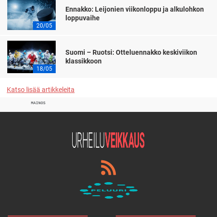
Ennakko: Leijonien viikonloppu ja alkulohkon
loppuvaihe
20/05
Suomi – Ruotsi: Otteluennakko keskiviikon
klassikkoon
18/05
Katso lisää artikkeleita
MAINOS