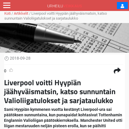
Koti
/
Artikkelit
/
Liverpool voitti Hyypiän jäähyväismatsin, katso
sunnuntain Valioliigatulokset ja sarjataulukko
2018-09-28
0
Liverpool voitti Hyypiän
jäähyväismatsin, katso sunnuntain
Valioliigatulokset ja sarjataulukko
Sami Hyypiän kymmenen vuotta kestänyt Liverpool-ura sai
päätöksen sunnuntaina, kun punapaidat kohtasivat Tottenhamin
Englannin Valioliigan päätöskierroksella. Manchester United otti
liigan mestaruuden neljän pisteen erolla, kun se päihitti