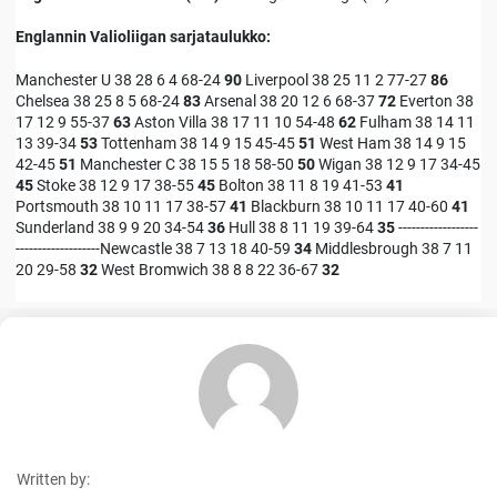
Englannin Valioliigan sarjataulukko:
Manchester U 38 28 6 4 68-24
90
Liverpool 38 25 11 2 77-27
86
Chelsea 38 25 8 5 68-24
83
Arsenal 38 20 12 6 68-37
72
Everton 38
17 12 9 55-37
63
Aston Villa 38 17 11 10 54-48
62
Fulham 38 14 11
13 39-34
53
Tottenham 38 14 9 15 45-45
51
West Ham 38 14 9 15
42-45
51
Manchester C 38 15 5 18 58-50
50
Wigan 38 12 9 17 34-45
45
Stoke 38 12 9 17 38-55
45
Bolton 38 11 8 19 41-53
41
Portsmouth 38 10 11 17 38-57
41
Blackburn 38 10 11 17 40-60
41
Sunderland 38 9 9 20 34-54
36
Hull 38 8 11 19 39-64
35
------------------
-------------------Newcastle 38 7 13 18 40-59
34
Middlesbrough 38 7 11
20 29-58
32
West Bromwich 38 8 8 22 36-67
32
Written by: