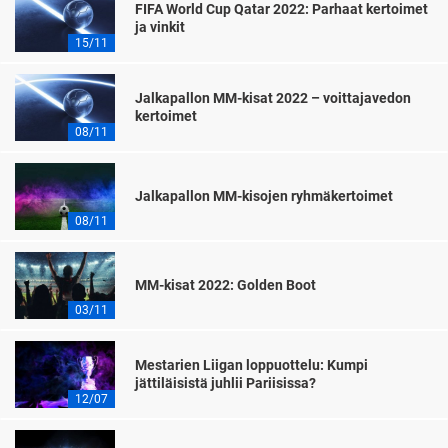
FIFA World Cup Qatar 2022: Parhaat kertoimet
ja vinkit
15/11
Jalkapallon MM-kisat 2022 – voittajavedon
kertoimet
08/11
Jalkapallon MM-kisojen ryhmäkertoimet
08/11
MM-kisat 2022: Golden Boot
03/11
Mestarien Liigan loppuottelu: Kumpi
jättiläisistä juhlii Pariisissa?
12/07