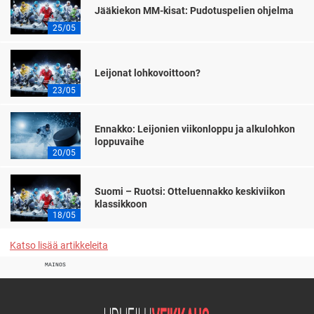
Jääkiekon MM-kisat: Pudotuspelien ohjelma
25/05
Leijonat lohkovoittoon?
23/05
Ennakko: Leijonien viikonloppu ja alkulohkon
loppuvaihe
20/05
Suomi – Ruotsi: Otteluennakko keskiviikon
klassikkoon
18/05
Katso lisää artikkeleita
MAINOS