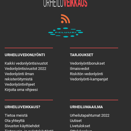
URHEILUVEDONLYÖNTI
TARJOUKSET
Kaikki vedonlyöntisivustot
Vedonlyöntibonukset
Vedonlyöntisivustot 2022
Ilmaisvedot
Vedonlyönti ilman
Riskitön vedonlyönti
rekisteröitymistä
Vedonlyönti-kampanjat
Vedonlyöntivihjeet
Kirjoita oma vihjeesi
URHEILUVEIKKAUS?
URHEILUMAAILMA
Tietoa meistä
Urheilutapahtumat 2022
Ota yhteyttä
Uutiset
Sivuston käyttöehdot
Livetulokset