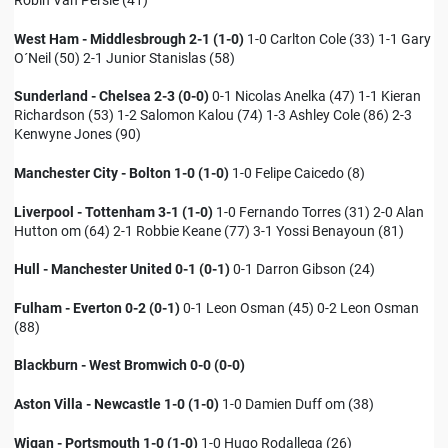
Robin Van Persie (41)
West Ham - Middlesbrough 2-1 (1-0)
1-0 Carlton Cole (33) 1-1 Gary
O´Neil (50) 2-1 Junior Stanislas (58)
Sunderland - Chelsea 2-3 (0-0)
0-1 Nicolas Anelka (47) 1-1 Kieran
Richardson (53) 1-2 Salomon Kalou (74) 1-3 Ashley Cole (86) 2-3
Kenwyne Jones (90)
Manchester City - Bolton 1-0 (1-0)
1-0 Felipe Caicedo (8)
Liverpool - Tottenham 3-1 (1-0)
1-0 Fernando Torres (31) 2-0 Alan
Hutton om (64) 2-1 Robbie Keane (77) 3-1 Yossi Benayoun (81)
Hull - Manchester United 0-1 (0-1)
0-1 Darron Gibson (24)
Fulham - Everton 0-2 (0-1)
0-1 Leon Osman (45) 0-2 Leon Osman
(88)
Blackburn - West Bromwich 0-0 (0-0)
Aston Villa - Newcastle 1-0 (1-0)
1-0 Damien Duff om (38)
Wigan - Portsmouth 1-0 (1-0)
1-0 Hugo Rodallega (26)