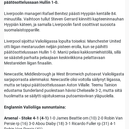
päätösottelussaan Hullin 1-0.
Liverpoolin manageri Rafael Benitez päästi Hyypiän kentälle 84.
minuutilla. Vaihtoon tullut Steven Gerrard kiinnitti kapteeninnauhan
Hyypiän käteen, ja samalla Liverpoolin fanit osoittivat suosiota
suomalaistopparille.
Liverpool sijoittui Valioliigassa lopulta toiseksi. Manchester United
otti liigan mestaruuden neljän pisteen erolla, kun se päihitti
päätösottelussaan Hullin 1-0. ManU pelasi kakkosmiehistöllä, sillä
se säästeli parhaita pelaajiaan keskiviikkona pelattavaan
Mestareiden liigan finaaliin.
Newcastle, Middlesbrough ja West Bromwich putoavat Valioliigasta
sarjaporrasta alemmaksi. Newcastle olisi voitolla säilynyt liigassa,
mutta se taipui päätösottelussaan Aston Villalle. Teemu Tainion
edustama Sunderland puolestaan hävisi Chelsealle 3-2, mutta siitä
huolimatta se säilytti sijoituksensa putoamisviivan yläpuolella.
Englannin Valioliiga sunnuntaina:
Arsenal - Stoke 4-1 (4-1)
1-0 James Beattie om (10) 2-0 Robin Van
Persie rp (16) 3-0 Abou Diaby (18) 3-1 Ricardo Fuller rp (31) 4-1