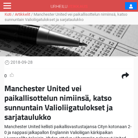
Koti
/
Artikkelit
/
Manchester United vei paikallisottelun nimiinsä, katso
sunnuntain Valioliigatulokset ja sarjataulukko
2018-09-28
0
Manchester United vei
paikallisottelun nimiinsä, katso
sunnuntain Valioliigatulokset ja
sarjataulukko
Manchester United kellisti paikallisvastustajansa Cityn kotonaan 2-
0 ja nappasi jalkapallon Englannin Valioliigan kärkipaikan