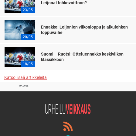
Leijonat lohkovoittoon?
23/05
Ennakko: Leijonien viikonloppu ja alkulohkon
loppuvaihe
20/05
Suomi – Ruotsi: Otteluennakko keskiviikon
klassikkoon
18/05
Katso lisää artikkeleita
MAINOS