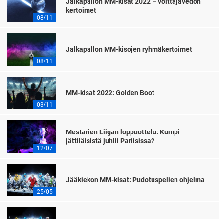
Jalkapallon MM-kisat 2022 – voittajavedon
kertoimet
08/11
Jalkapallon MM-kisojen ryhmäkertoimet
08/11
MM-kisat 2022: Golden Boot
03/11
Mestarien Liigan loppuottelu: Kumpi
jättiläisistä juhlii Pariisissa?
12/07
Jääkiekon MM-kisat: Pudotuspelien ohjelma
25/05