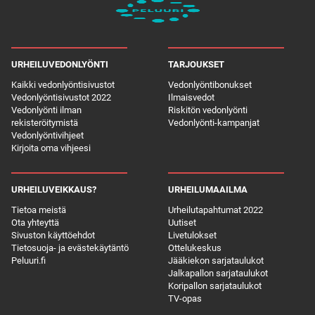
URHEILUVEDONLYÖNTI
TARJOUKSET
Kaikki vedonlyöntisivustot
Vedonlyöntibonukset
Vedonlyöntisivustot 2022
Ilmaisvedot
Vedonlyönti ilman
Riskitön vedonlyönti
rekisteröitymistä
Vedonlyönti-kampanjat
Vedonlyöntivihjeet
Kirjoita oma vihjeesi
URHEILUVEIKKAUS?
URHEILUMAAILMA
Tietoa meistä
Urheilutapahtumat 2022
Ota yhteyttä
Uutiset
Sivuston käyttöehdot
Livetulokset
Tietosuoja- ja evästekäytäntö
Ottelukeskus
Peluuri.fi
Jääkiekon sarjataulukot
Jalkapallon sarjataulukot
Koripallon sarjataulukot
TV-opas