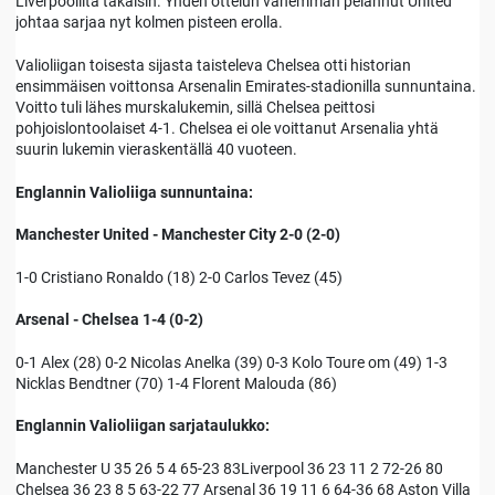
Liverpoolilta takaisin. Yhden ottelun vähemmän pelannut United
johtaa sarjaa nyt kolmen pisteen erolla.
Valioliigan toisesta sijasta taisteleva Chelsea otti historian
ensimmäisen voittonsa Arsenalin Emirates-stadionilla sunnuntaina.
Voitto tuli lähes murskalukemin, sillä Chelsea peittosi
pohjoislontoolaiset 4-1. Chelsea ei ole voittanut Arsenalia yhtä
suurin lukemin vieraskentällä 40 vuoteen.
Englannin Valioliiga sunnuntaina:
Manchester United - Manchester City 2-0 (2-0)
1-0 Cristiano Ronaldo (18) 2-0 Carlos Tevez (45)
Arsenal - Chelsea 1-4 (0-2)
0-1 Alex (28) 0-2 Nicolas Anelka (39) 0-3 Kolo Toure om (49) 1-3
Nicklas Bendtner (70) 1-4 Florent Malouda (86)
Englannin Valioliigan sarjataulukko:
Manchester U 35 26 5 4 65-23 83Liverpool 36 23 11 2 72-26 80
Chelsea 36 23 8 5 63-22 77 Arsenal 36 19 11 6 64-36 68 Aston Villa