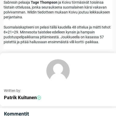
Sabresin pelaaja
Tage Thompson
ja Koivu törmäsivät toisiinsa
tiistain ottelussa, jonka seurauksena suomalainen kärsi vakavan
polvivamman. Wildin tiedotteen mukaan Koivu joutuu leikkaukseen
perjantaina.
Suomalaiskapteeni on pelasi tällä kaudella 48 ottelua ja mätti tehot
8+21=29. Minnesota taistelee edelleen kynsin ja hampain
pudotuspelipaikkansa pitämisestä. Joukkueella on kasassa 57
pistettä ja pitää hallussaan ensimmäistä villi kortti -paikkaa.
Written by:
Patrik Kuitunen
Kommentit