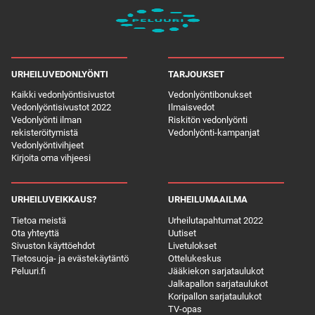
URHEILUVEDONLYÖNTI
TARJOUKSET
Kaikki vedonlyöntisivustot
Vedonlyöntibonukset
Vedonlyöntisivustot 2022
Ilmaisvedot
Vedonlyönti ilman
Riskitön vedonlyönti
rekisteröitymistä
Vedonlyönti-kampanjat
Vedonlyöntivihjeet
Kirjoita oma vihjeesi
URHEILUVEIKKAUS?
URHEILUMAAILMA
Tietoa meistä
Urheilutapahtumat 2022
Ota yhteyttä
Uutiset
Sivuston käyttöehdot
Livetulokset
Tietosuoja- ja evästekäytäntö
Ottelukeskus
Peluuri.fi
Jääkiekon sarjataulukot
Jalkapallon sarjataulukot
Koripallon sarjataulukot
TV-opas