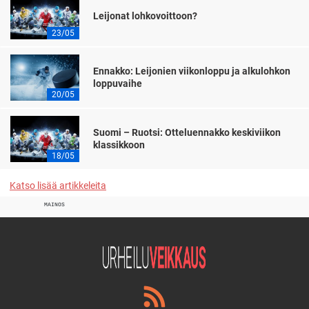
Leijonat lohkovoittoon?
23/05
Ennakko: Leijonien viikonloppu ja alkulohkon
loppuvaihe
20/05
Suomi – Ruotsi: Otteluennakko keskiviikon
klassikkoon
18/05
Katso lisää artikkeleita
MAINOS