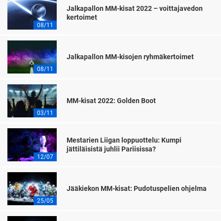
Jalkapallon MM-kisat 2022 – voittajavedon
kertoimet
08/11
Jalkapallon MM-kisojen ryhmäkertoimet
08/11
MM-kisat 2022: Golden Boot
03/11
Mestarien Liigan loppuottelu: Kumpi
jättiläisistä juhlii Pariisissa?
12/07
Jääkiekon MM-kisat: Pudotuspelien ohjelma
25/05