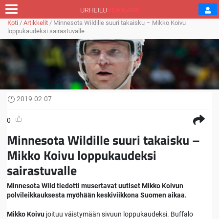
Koti
/
Artikkelit
/
Minnesota Wildille suuri takaisku – Mikko Koivu
loppukaudeksi sairastuvalle
2019-02-07
0
Minnesota Wildille suuri takaisku –
Mikko Koivu loppukaudeksi
sairastuvalle
Minnesota Wild tiedotti musertavat uutiset Mikko Koivun
polvileikkauksesta myöhään keskiviikkona Suomen aikaa.
Mikko Koivu
joituu väistymään sivuun loppukaudeksi. Buffalo