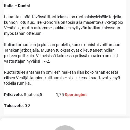
Italia – Ruotsi
Lauantain päättävässä iltaottelussa on ruotsalaisyleisölle tarjolla
kunnon ilotulitus. Tre Kronorilla on tosin alla masentava 7-3-tappio
Venäjälle, mutta uskomme joukkueen syttyvän kotikaukalossaan
myös tähän otteluun.
Italian turnaus on jo plussan puolella, kun se onnistui voittamaan
Tanskan jatkoajalla. Muuten tulokset ovat oikeuttaneet nollan
pisteen potteihin. Viimeisissä kolmessa pelissä maaliero on ollut
vastustajan hyväksi 17-2.
Ruotsi tulee antamaan omilleen makean illan koko rahan edestä
eilisen Venäjä-tappion kuittaamiseksi ja lukemat saattavat venyä
todella rumiksi.
Pitkäveto:
Ruotsi-4,5 1,75
Sportingbet
Tulosveto:
0-8