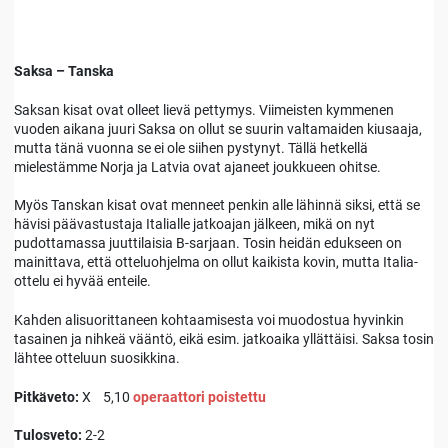
Saksa – Tanska
Saksan kisat ovat olleet lievä pettymys. Viimeisten kymmenen
vuoden aikana juuri Saksa on ollut se suurin valtamaiden kiusaaja,
mutta tänä vuonna se ei ole siihen pystynyt. Tällä hetkellä
mielestämme Norja ja Latvia ovat ajaneet joukkueen ohitse.
Myös Tanskan kisat ovat menneet penkin alle lähinnä siksi, että se
hävisi päävastustaja Italialle jatkoajan jälkeen, mikä on nyt
pudottamassa juuttilaisia B-sarjaan. Tosin heidän edukseen on
mainittava, että otteluohjelma on ollut kaikista kovin, mutta Italia-
ottelu ei hyvää enteile.
Kahden alisuorittaneen kohtaamisesta voi muodostua hyvinkin
tasainen ja nihkeä vääntö, eikä esim. jatkoaika yllättäisi. Saksa tosin
lähtee otteluun suosikkina.
Pitkäveto:
X 5,10
operaattori poistettu
Tulosveto:
2-2