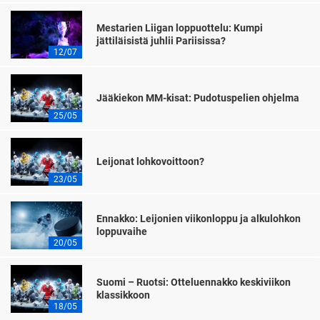
Mestarien Liigan loppuottelu: Kumpi
jättiläisistä juhlii Pariisissa?
12/07
Jääkiekon MM-kisat: Pudotuspelien ohjelma
25/05
Leijonat lohkovoittoon?
23/05
Ennakko: Leijonien viikonloppu ja alkulohkon
loppuvaihe
20/05
Suomi – Ruotsi: Otteluennakko keskiviikon
klassikkoon
18/05