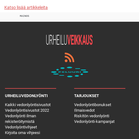
Katso lisää artikkeleita
MAINOS
URHEILUVEDONLYÖNTI
TARJOUKSET
Kaikki vedonlyöntisivustot
Vedonlyöntibonukset
Vedonlyöntisivustot 2022
Ilmaisvedot
Vedonlyönti ilman
Riskitön vedonlyönti
rekisteröitymistä
Vedonlyönti-kampanjat
Vedonlyöntivihjeet
Kirjoita oma vihjeesi