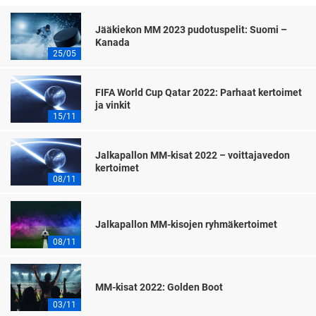
Jääkiekon MM 2023 pudotuspelit: Suomi –
Kanada
25/05
FIFA World Cup Qatar 2022: Parhaat kertoimet
ja vinkit
15/11
Jalkapallon MM-kisat 2022 – voittajavedon
kertoimet
08/11
Jalkapallon MM-kisojen ryhmäkertoimet
08/11
MM-kisat 2022: Golden Boot
03/11