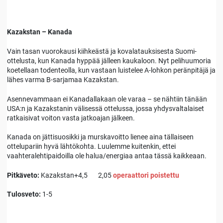
Kazakstan – Kanada
Vain tasan vuorokausi kiihkeästä ja kovalatauksisesta Suomi-
ottelusta, kun Kanada hyppää jälleen kaukaloon. Nyt pelihuumoria
koetellaan todenteolla, kun vastaan luistelee A-lohkon peränpitäjä ja
lähes varma B-sarjamaa Kazakstan.
Asennevammaan ei Kanadallakaan ole varaa – se nähtiin tänään
USA:n ja Kazakstanin välisessä ottelussa, jossa yhdysvaltalaiset
ratkaisivat voiton vasta jatkoajan jälkeen.
Kanada on jättisuosikki ja murskavoitto lienee aina tällaiseen
ottelupariin hyvä lähtökohta. Luulemme kuitenkin, ettei
vaahteralehtipaidoilla ole halua/energiaa antaa tässä kaikkeaan.
Pitkäveto:
Kazakstan+4,5 2,05
operaattori poistettu
Tulosveto:
1-5