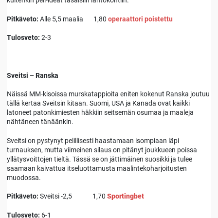
kuitenkin peli-ideat tasaisiin lähtökohtiin.
Pitkäveto:
Alle 5,5 maalia 1,80
operaattori poistettu
Tulosveto:
2-3
Sveitsi – Ranska
Näissä MM-kisoissa murskatappioita eniten kokenut Ranska joutuu
tällä kertaa Sveitsin kitaan. Suomi, USA ja Kanada ovat kaikki
latoneet patonkimiesten häkkiin seitsemän osumaa ja maaleja
nähtäneen tänäänkin.
Sveitsi on pystynyt pelillisesti haastamaan isompiaan läpi
turnauksen, mutta viimeinen silaus on pitänyt joukkueen poissa
yllätysvoittojen tieltä. Tässä se on jättimäinen suosikki ja tulee
saamaan kaivattua itseluottamusta maalintekoharjoitusten
muodossa.
Pitkäveto:
Sveitsi -2,5 1,70
Sportingbet
Tulosveto:
6-1