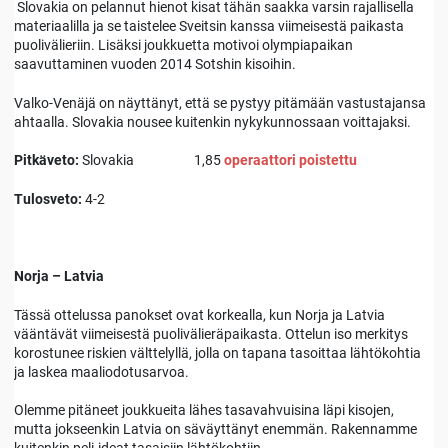
Slovakia on pelannut hienot kisat tähän saakka varsin rajallisella
materiaalilla ja se taistelee Sveitsin kanssa viimeisestä paikasta
puolivälieriin. Lisäksi joukkuetta motivoi olympiapaikan
saavuttaminen vuoden 2014 Sotshin kisoihin.
Valko-Venäjä on näyttänyt, että se pystyy pitämään vastustajansa
ahtaalla. Slovakia nousee kuitenkin nykykunnossaan voittajaksi.
Pitkäveto:
Slovakia 1,85
operaattori poistettu
Tulosveto:
4-2
Norja – Latvia
Tässä ottelussa panokset ovat korkealla, kun Norja ja Latvia
vääntävät viimeisestä puolivälieräpaikasta. Ottelun iso merkitys
korostunee riskien välttelyllä, jolla on tapana tasoittaa lähtökohtia
ja laskea maaliodotusarvoa.
Olemme pitäneet joukkueita lähes tasavahvuisina läpi kisojen,
mutta jokseenkin Latvia on säväyttänyt enemmän. Rakennamme