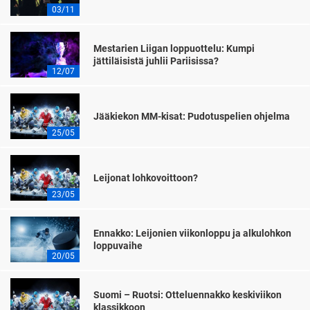
03/11
Mestarien Liigan loppuottelu: Kumpi
jättiläisistä juhlii Pariisissa?
12/07
Jääkiekon MM-kisat: Pudotuspelien ohjelma
25/05
Leijonat lohkovoittoon?
23/05
Ennakko: Leijonien viikonloppu ja alkulohkon
loppuvaihe
20/05
Suomi – Ruotsi: Otteluennakko keskiviikon
klassikkoon