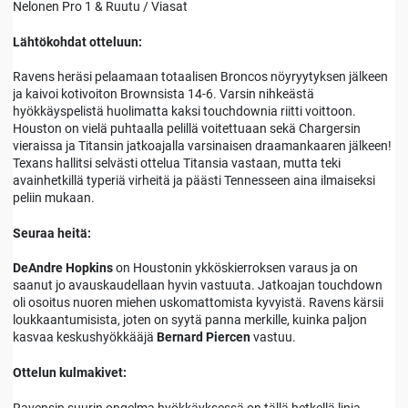
Nelonen Pro 1 & Ruutu / Viasat
Lähtökohdat otteluun:
Ravens heräsi pelaamaan totaalisen Broncos nöyryytyksen jälkeen
ja kaivoi kotivoiton Brownsista 14-6. Varsin nihkeästä
hyökkäyspelistä huolimatta kaksi touchdownia riitti voittoon.
Houston on vielä puhtaalla pelillä voitettuaan sekä Chargersin
vieraissa ja Titansin jatkoajalla varsinaisen draamankaaren jälkeen!
Texans hallitsi selvästi ottelua Titansia vastaan, mutta teki
avainhetkillä typeriä virheitä ja päästi Tennesseen aina ilmaiseksi
peliin mukaan.
Seuraa heitä:
DeAndre Hopkins
on Houstonin ykköskierroksen varaus ja on
saanut jo avauskaudellaan hyvin vastuuta. Jatkoajan touchdown
oli osoitus nuoren miehen uskomattomista kyvyistä. Ravens kärsii
loukkaantumisista, joten on syytä panna merkille, kuinka paljon
kasvaa keskushyökkääjä
Bernard Piercen
vastuu.
Ottelun kulmakivet:
Ravensin suurin ongelma hyökkäyksessä on tällä hetkellä linja.