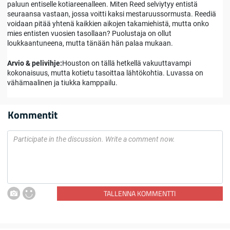
paluun entiselle kotiareenalleen. Miten Reed selviytyy entistä
seuraansa vastaan, jossa voitti kaksi mestaruussormusta. Reediä
voidaan pitää yhtenä kaikkien aikojen takamiehistä, mutta onko
mies entisten vuosien tasollaan? Puolustaja on ollut
loukkaantuneena, mutta tänään hän palaa mukaan.
Arvio & pelivihje:
Houston on tällä hetkellä vakuuttavampi
kokonaisuus, mutta kotietu tasoittaa lähtökohtia. Luvassa on
vähämaalinen ja tiukka kamppailu.
Kommentit
TALLENNA KOMMENTTI