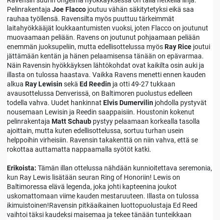
Pelinrakentaja
Joe Flacco
joutuu vähän säkitytetyksi eikä saa
rauhaa työllensä. Ravensilta myös puuttuu tärkeimmät
laitahyökkääjät loukkaantumisten vuoksi, joten Flacco on joutunut
muovaamaan peliään. Ravens on joutunut pohjaamaan peliään
enemmän juoksupeliin, mutta edellisottelussa myös
Ray Rice
joutui
jättämään kentän ja hänen pelaamisensa tänään on epävarmaa.
Näin Ravensin hyökkäyksen lähtökohdat ovat kaikilta osin auki ja
illasta on tulossa haastava. Vaikka Ravens menetti ennen kauden
alkua
Ray Lewisin
sekä
Ed Reedin
ja otti 49-27 tukkaan
avausottelussa Denverissä, on Baltimoren puolustus edelleen
todella vahva. Uudet hankinnat
Elvis Dumervilin
johdolla pystyvät
nousemaan Lewisin ja Reedin saappaisiin. Houstonin kokenut
pelinrakentaja
Matt Schaub
pystyy pelaamaan korkealla tasolla
ajoittain, mutta kuten edellisottelussa, sortuu turhan usein
helppoihin virheisiin. Ravensin takakenttä on niin vahva, että se
rokottaa auttamatta nappaamalla syötöt katki.
Erikoista:
Tämän illan ottelussa nähdään kunnioitettava seremonia,
kun Ray Lewis lisätään seuran Ring of Honoriin! Lewis on
Baltimoressa elävä legenda, joka johti kapteenina joukot
uskomattomaan viime kauden mestaruuteen. Illasta on tulossa
ikimuistoinen!Ravensin pitkäaikainen luottopuolustaja Ed Reed
vaihtoi täksi kaudeksi maisemaa ja tekee tänään tunteikkaan