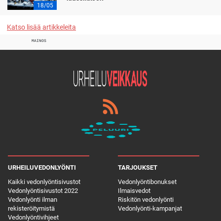
18/05
Katso lisää artikkeleita
MAINOS
URHEILUVEDONLYÖNTI
TARJOUKSET
Kaikki vedonlyöntisivustot
Vedonlyöntibonukset
Vedonlyöntisivustot 2022
Ilmaisvedot
Vedonlyönti ilman
Riskitön vedonlyönti
rekisteröitymistä
Vedonlyönti-kampanjat
Vedonlyöntivihjeet