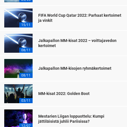
FIFA World Cup Qatar 2022: Parhaat kertoimet
ja vinkit
15/11
Jalkapallon MM-kisat 2022 – voittajavedon
kertoimet
08/11
Jalkapallon MM-kisojen ryhmäkertoimet
08/11
MM-kisat 2022: Golden Boot
03/11
Mestarien Liigan loppuottelu: Kumpi
jättiläisistä juhlii Pariisissa?
12/07