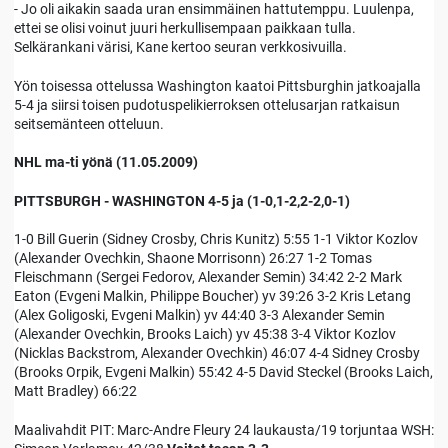
- Jo oli aikakin saada uran ensimmäinen hattutemppu. Luulenpa,
ettei se olisi voinut juuri herkullisempaan paikkaan tulla.
Selkärankani värisi, Kane kertoo seuran verkkosivuilla.
Yön toisessa ottelussa Washington kaatoi Pittsburghin jatkoajalla
5-4 ja siirsi toisen pudotuspelikierroksen ottelusarjan ratkaisun
seitsemänteen otteluun.
NHL ma-ti yönä (11.05.2009)
PITTSBURGH - WASHINGTON 4-5 ja (1-0,1-2,2-2,0-1)
1-0 Bill Guerin (Sidney Crosby, Chris Kunitz) 5:55 1-1 Viktor Kozlov
(Alexander Ovechkin, Shaone Morrisonn) 26:27 1-2 Tomas
Fleischmann (Sergei Fedorov, Alexander Semin) 34:42 2-2 Mark
Eaton (Evgeni Malkin, Philippe Boucher) yv 39:26 3-2 Kris Letang
(Alex Goligoski, Evgeni Malkin) yv 44:40 3-3 Alexander Semin
(Alexander Ovechkin, Brooks Laich) yv 45:38 3-4 Viktor Kozlov
(Nicklas Backstrom, Alexander Ovechkin) 46:07 4-4 Sidney Crosby
(Brooks Orpik, Evgeni Malkin) 55:42 4-5 David Steckel (Brooks Laich,
Matt Bradley) 66:22
Maalivahdit PIT: Marc-Andre Fleury 24 laukausta/19 torjuntaa WSH: