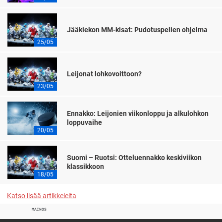
Jääkiekon MM-kisat: Pudotuspelien ohjelma
25/05
Leijonat lohkovoittoon?
23/05
Ennakko: Leijonien viikonloppu ja alkulohkon
loppuvaihe
20/05
Suomi – Ruotsi: Otteluennakko keskiviikon
klassikkoon
18/05
Katso lisää artikkeleita
MAINOS