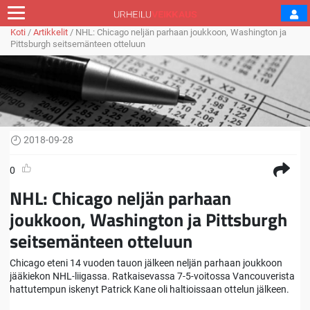
Koti
/
Artikkelit
/
NHL: Chicago neljän parhaan joukkoon, Washington ja
Pittsburgh seitsemänteen otteluun
2018-09-28
0
NHL: Chicago neljän parhaan
joukkoon, Washington ja Pittsburgh
seitsemänteen otteluun
Chicago eteni 14 vuoden tauon jälkeen neljän parhaan joukkoon
jääkiekon NHL-liigassa. Ratkaisevassa 7-5-voitossa Vancouverista
hattutempun iskenyt Patrick Kane oli haltioissaan ottelun jälkeen.