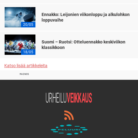
Ennakko: Leijonien viikonloppu ja alkulohkon
loppuvaihe
20/05
Suomi – Ruotsi: Otteluennakko keskiviikon
klassikkoon
18/05
Katso lisää artikkeleita
MAINOS