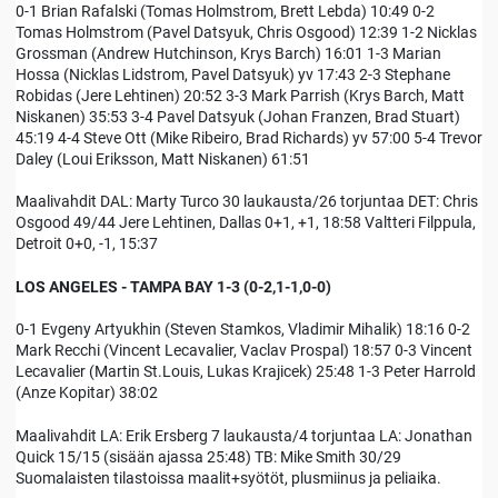
0-1 Brian Rafalski (Tomas Holmstrom, Brett Lebda) 10:49 0-2
Tomas Holmstrom (Pavel Datsyuk, Chris Osgood) 12:39 1-2 Nicklas
Grossman (Andrew Hutchinson, Krys Barch) 16:01 1-3 Marian
Hossa (Nicklas Lidstrom, Pavel Datsyuk) yv 17:43 2-3 Stephane
Robidas (Jere Lehtinen) 20:52 3-3 Mark Parrish (Krys Barch, Matt
Niskanen) 35:53 3-4 Pavel Datsyuk (Johan Franzen, Brad Stuart)
45:19 4-4 Steve Ott (Mike Ribeiro, Brad Richards) yv 57:00 5-4 Trevor
Daley (Loui Eriksson, Matt Niskanen) 61:51
Maalivahdit DAL: Marty Turco 30 laukausta/26 torjuntaa DET: Chris
Osgood 49/44 Jere Lehtinen, Dallas 0+1, +1, 18:58 Valtteri Filppula,
Detroit 0+0, -1, 15:37
LOS ANGELES - TAMPA BAY 1-3 (0-2,1-1,0-0)
0-1 Evgeny Artyukhin (Steven Stamkos, Vladimir Mihalik) 18:16 0-2
Mark Recchi (Vincent Lecavalier, Vaclav Prospal) 18:57 0-3 Vincent
Lecavalier (Martin St.Louis, Lukas Krajicek) 25:48 1-3 Peter Harrold
(Anze Kopitar) 38:02
Maalivahdit LA: Erik Ersberg 7 laukausta/4 torjuntaa LA: Jonathan
Quick 15/15 (sisään ajassa 25:48) TB: Mike Smith 30/29
Suomalaisten tilastoissa maalit+syötöt, plusmiinus ja peliaika.