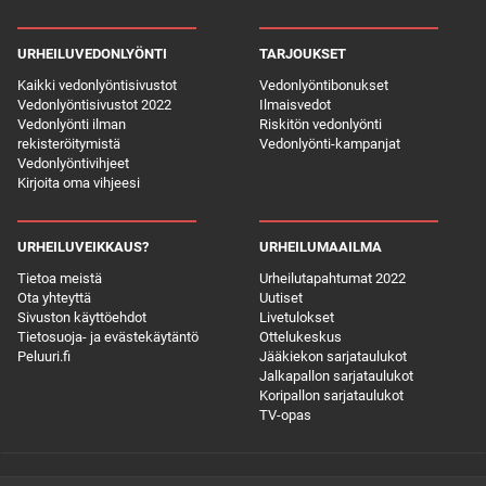
URHEILUVEDONLYÖNTI
TARJOUKSET
Kaikki vedonlyöntisivustot
Vedonlyöntibonukset
Vedonlyöntisivustot 2022
Ilmaisvedot
Vedonlyönti ilman
Riskitön vedonlyönti
rekisteröitymistä
Vedonlyönti-kampanjat
Vedonlyöntivihjeet
Kirjoita oma vihjeesi
URHEILUVEIKKAUS?
URHEILUMAAILMA
Tietoa meistä
Urheilutapahtumat 2022
Ota yhteyttä
Uutiset
Sivuston käyttöehdot
Livetulokset
Tietosuoja- ja evästekäytäntö
Ottelukeskus
Peluuri.fi
Jääkiekon sarjataulukot
Jalkapallon sarjataulukot
Koripallon sarjataulukot
TV-opas