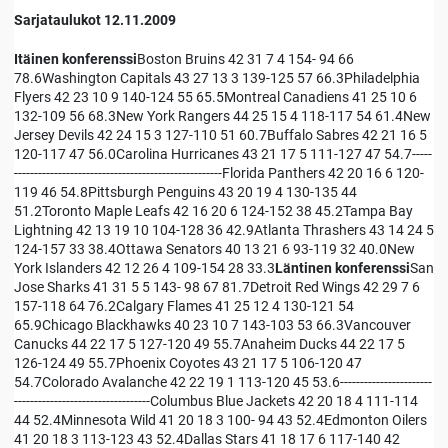
Sarjataulukot 12.11.2009
Itäinen konferenssi
Boston Bruins 42 31 7 4 154- 94 66
78.6Washington Capitals 43 27 13 3 139-125 57 66.3Philadelphia
Flyers 42 23 10 9 140-124 55 65.5Montreal Canadiens 41 25 10 6
132-109 56 68.3New York Rangers 44 25 15 4 118-117 54 61.4New
Jersey Devils 42 24 15 3 127-110 51 60.7Buffalo Sabres 42 21 16 5
120-117 47 56.0Carolina Hurricanes 43 21 17 5 111-127 47 54.7-----
----------------------------------------------------Florida Panthers 42 20 16 6 120-
119 46 54.8Pittsburgh Penguins 43 20 19 4 130-135 44
51.2Toronto Maple Leafs 42 16 20 6 124-152 38 45.2Tampa Bay
Lightning 42 13 19 10 104-128 36 42.9Atlanta Thrashers 43 14 24 5
124-157 33 38.4Ottawa Senators 40 13 21 6 93-119 32 40.0New
York Islanders 42 12 26 4 109-154 28 33.3
Läntinen konferenssi
San
Jose Sharks 41 31 5 5 143- 98 67 81.7Detroit Red Wings 42 29 7 6
157-118 64 76.2Calgary Flames 41 25 12 4 130-121 54
65.9Chicago Blackhawks 40 23 10 7 143-103 53 66.3Vancouver
Canucks 44 22 17 5 127-120 49 55.7Anaheim Ducks 44 22 17 5
126-124 49 55.7Phoenix Coyotes 43 21 17 5 106-120 47
54.7Colorado Avalanche 42 22 19 1 113-120 45 53.6-----------------------
----------------------------------Columbus Blue Jackets 42 20 18 4 111-114
44 52.4Minnesota Wild 41 20 18 3 100- 94 43 52.4Edmonton Oilers
41 20 18 3 113-123 43 52.4Dallas Stars 41 18 17 6 117-140 42