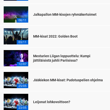
Jalkapallon MM-kisojen ryhmäkertoimet
08/11
MM-kisat 2022: Golden Boot
03/11
Mestarien Liigan loppuottelu: Kumpi
jättiläisistä juhlii Pariisissa?
12/07
Jääkiekon MM-kisat: Pudotuspelien ohjelma
25/05
Leijonat lohkovoittoon?
23/05