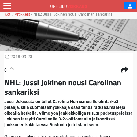
Koti
/
Artikkelit
/
NHL: Jussi Jokinen nousi Carolinan sankariksi
2018-09-28
0
NHL: Jussi Jokinen nousi Carolinan
sankariksi
Jussi Jokisesta on tullut Carolina Hurricanesille elintärkeä
pelaaja, sillä suomalaishyökkääjä osaa tehdä ratkaisumaaleja
oikealla hetkellä. Viime yön jääkiekkoliiga NHL:n pudotuspeleissä
Jokinen täräytti Carolinalle 3-2-voittomaalin jatkoerässä
joukkueen kukistaessa Bostonin jo toistamiseen.
Osuma oli Jokiselle kevään pudotuspelien viides ja toinen