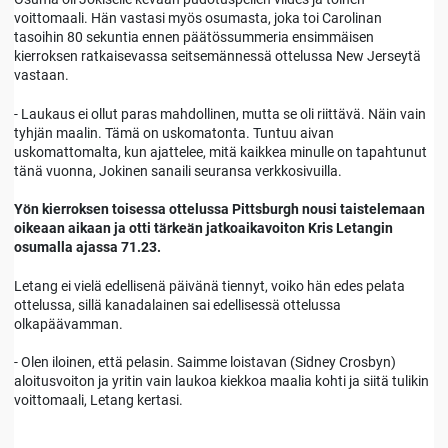
voittomaali. Hän vastasi myös osumasta, joka toi Carolinan
tasoihin 80 sekuntia ennen päätössummeria ensimmäisen
kierroksen ratkaisevassa seitsemännessä ottelussa New Jerseytä
vastaan.
- Laukaus ei ollut paras mahdollinen, mutta se oli riittävä. Näin vain
tyhjän maalin. Tämä on uskomatonta. Tuntuu aivan
uskomattomalta, kun ajattelee, mitä kaikkea minulle on tapahtunut
tänä vuonna, Jokinen sanaili seuransa verkkosivuilla.
Yön kierroksen toisessa ottelussa Pittsburgh nousi taistelemaan
oikeaan aikaan ja otti tärkeän jatkoaikavoiton Kris Letangin
osumalla ajassa 71.23.
Letang ei vielä edellisenä päivänä tiennyt, voiko hän edes pelata
ottelussa, sillä kanadalainen sai edellisessä ottelussa
olkapäävamman.
- Olen iloinen, että pelasin. Saimme loistavan (Sidney Crosbyn)
aloitusvoiton ja yritin vain laukoa kiekkoa maalia kohti ja siitä tulikin
voittomaali, Letang kertasi.