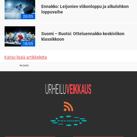
Ennakko: Leijonien viikonloppu ja alkulohkon
loppuvaihe
20/05
Suomi – Ruotsi: Otteluennakko keskiviikon
klassikkoon
18/05
Katso lisää artikkeleita
MAINOS