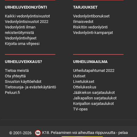
URHEILUVEDONLYÖNTI
TARJOUKSET
Kaikki vedonlyöntisivustot
Vedonlyöntibonukset
Vedonlyöntisivustot 2022
Ilmaisvedot
Vedonlyönti ilman
Riskitön vedonlyönti
rekisteröitymistä
Vedonlyönti-kampanjat
Vedonlyöntivihjeet
Kirjoita oma vihjeesi
URHEILUVEIKKAUS?
URHEILUMAAILMA
Tietoa meistä
Urheilutapahtumat 2022
Ota yhteyttä
Uutiset
Sivuston käyttöehdot
Livetulokset
Tietosuoja- ja evästekäytäntö
Ottelukeskus
Peluuri.fi
Jääkiekon sarjataulukot
Jalkapallon sarjataulukot
Koripallon sarjataulukot
TV-opas
K18. Pelaaminen voi aiheuttaa riippuvuutta - pelaa
© 2001-2026