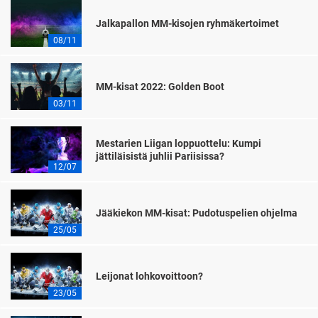
Jalkapallon MM-kisojen ryhmäkertoimet
08/11
MM-kisat 2022: Golden Boot
03/11
Mestarien Liigan loppuottelu: Kumpi
jättiläisistä juhlii Pariisissa?
12/07
Jääkiekon MM-kisat: Pudotuspelien ohjelma
25/05
Leijonat lohkovoittoon?
23/05