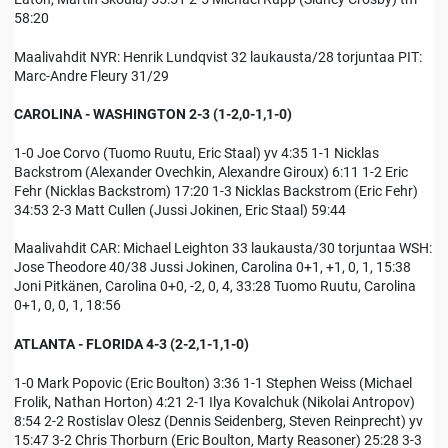
58:20
Maalivahdit NYR: Henrik Lundqvist 32 laukausta/28 torjuntaa PIT:
Marc-Andre Fleury 31/29
CAROLINA - WASHINGTON 2-3 (1-2,0-1,1-0)
1-0 Joe Corvo (Tuomo Ruutu, Eric Staal) yv 4:35 1-1 Nicklas
Backstrom (Alexander Ovechkin, Alexandre Giroux) 6:11 1-2 Eric
Fehr (Nicklas Backstrom) 17:20 1-3 Nicklas Backstrom (Eric Fehr)
34:53 2-3 Matt Cullen (Jussi Jokinen, Eric Staal) 59:44
Maalivahdit CAR: Michael Leighton 33 laukausta/30 torjuntaa WSH:
Jose Theodore 40/38 Jussi Jokinen, Carolina 0+1, +1, 0, 1, 15:38
Joni Pitkänen, Carolina 0+0, -2, 0, 4, 33:28 Tuomo Ruutu, Carolina
0+1, 0, 0, 1, 18:56
ATLANTA - FLORIDA 4-3 (2-2,1-1,1-0)
1-0 Mark Popovic (Eric Boulton) 3:36 1-1 Stephen Weiss (Michael
Frolik, Nathan Horton) 4:21 2-1 Ilya Kovalchuk (Nikolai Antropov)
8:54 2-2 Rostislav Olesz (Dennis Seidenberg, Steven Reinprecht) yv
15:47 3-2 Chris Thorburn (Eric Boulton, Marty Reasoner) 25:28 3-3