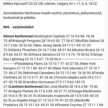
Miikka Kiprusoff 22/22 Olli Jokinen, Calgary 0+1, +1, 0, 4, 18:32
Suomalaisten tilastoissa maalit+syötöt, plusmiinus, jäähyminuutit,
laukaukset ja peliaika.
NHL - sarjataulukot:
Itäinen konferenssi:
Washington Capitals 27 16 5 6 94- 78 38
70.4Pittsburgh Penguins 28 19 9 0 92- 77 38 67.9Buffalo Sabres 24
15 7 2 66- 55 32 66.7New Jersey Devils 24 17 6 1 69- 51 35
72.9Atlanta Thrashers 24 14 7 3 84- 68 31 64.6Boston Bruins 26 13
8 5 64- 64 31 59.6Ottawa Senators 24 13 7 4 72- 70 30 62.5Tampa
Bay Lightning 25 10 7 8 67- 75 28 56.0---------------------------------------------
------------Philadelphia Flyers 24 13 10 1 77- 65 27 56.3New York
Rangers 27 13 13 1 80- 84 27 50.0New York Islanders 27 10 10 7
72- 84 27 50.0Montreal Canadiens 26 12 12 2 66- 76 26 50.0Florida
Panthers 26 10 12 4 71- 87 24 46.2Toronto Maple Leafs 25 6 12 7
67- 92 19 38.0Carolina Hurricanes 27 5 17 5 62-100 15
27.8
Läntinen konferenssi:
San Jose Sharks 28 18 6 4 96- 75 40
71.4Calgary Flames 26 17 6 3 83- 66 37 71.2Chicago Blackhawks
25 16 6 3 78- 56 35 70.0Colorado Avalanche 28 15 8 5 85- 83 35
62.5Los Angeles Kings 27 15 10 2 79- 81 32 59.3Nashville
Predators 26 15 10 1 62- 69 31 59.6Phoenix Coyotes 27 15 11 1 68-