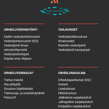
URHEILUVEDONLYÖNTI
TARJOUKSET
Kaikki vedonlyöntisivustot
Vedonlyöntibonukset
Vedonlyöntisivustot 2022
Ilmaisvedot
Vedonlyönti ilman
Riskitön vedonlyönti
rekisteröitymistä
Vedonlyönti-kampanjat
Vedonlyöntivihjeet
Kirjoita oma vihjeesi
URHEILUVEIKKAUS?
URHEILUMAAILMA
Tietoa meistä
Urheilutapahtumat 2022
Ota yhteyttä
Uutiset
Sivuston käyttöehdot
Livetulokset
Tietosuoja- ja evästekäytäntö
Ottelukeskus
Peluuri.fi
Jääkiekon sarjataulukot
Jalkapallon sarjataulukot
Koripallon sarjataulukot