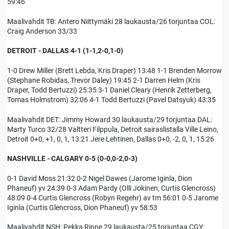
59:46
Maalivahdit TB: Antero Niittymäki 28 laukausta/26 torjuntaa COL:
Craig Anderson 33/33
DETROIT - DALLAS 4-1 (1-1,2-0,1-0)
1-0 Drew Miller (Brett Lebda, Kris Draper) 13:48 1-1 Brenden Morrow
(Stephane Robidas, Trevor Daley) 19:45 2-1 Darren Helm (Kris
Draper, Todd Bertuzzi) 25:35 3-1 Daniel Cleary (Henrik Zetterberg,
Tomas Holmstrom) 32:06 4-1 Todd Bertuzzi (Pavel Datsyuk) 43:35
Maalivahdit DET: Jimmy Howard 30 laukausta/29 torjuntaa DAL:
Marty Turco 32/28 Valtteri Filppula, Detroit sairaslistalla Ville Leino,
Detroit 0+0, +1, 0, 1, 13:21 Jere Lehtinen, Dallas 0+0, -2, 0, 1, 15:26
NASHVILLE - CALGARY 0-5 (0-0,0-2,0-3)
0-1 David Moss 21:32 0-2 Nigel Dawes (Jarome Iginla, Dion
Phaneuf) yv 24:39 0-3 Adam Pardy (Olli Jokinen, Curtis Glencross)
48:09 0-4 Curtis Glencross (Robyn Regehr) av tm 56:01 0-5 Jarome
Iginla (Curtis Glencross, Dion Phaneuf) yv 58:53
Maalivahdit NSH: Pekka Rinne 29 laukausta/25 torjuntaa CGY: