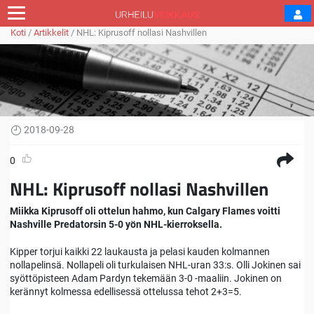
Koti
/
Artikkelit
/
NHL: Kiprusoff nollasi Nashvillen
2018-09-28
0
NHL: Kiprusoff nollasi Nashvillen
Miikka Kiprusoff oli ottelun hahmo, kun Calgary Flames voitti
Nashville Predatorsin 5-0 yön NHL-kierroksella.
Kipper torjui kaikki 22 laukausta ja pelasi kauden kolmannen
nollapelinsä. Nollapeli oli turkulaisen NHL-uran 33:s. Olli Jokinen sai
syöttöpisteen Adam Pardyn tekemään 3-0 -maaliin. Jokinen on
kerännyt kolmessa edellisessä ottelussa tehot 2+3=5.