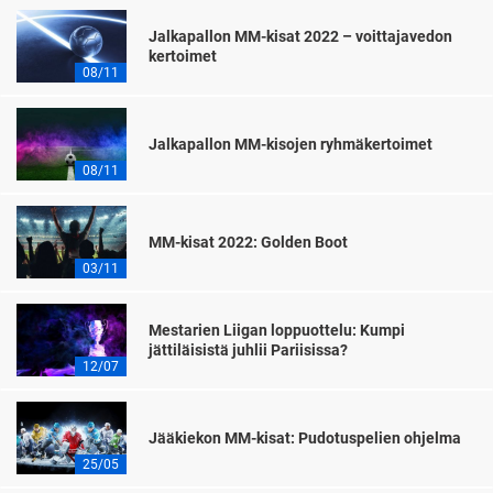
Jalkapallon MM-kisat 2022 – voittajavedon
kertoimet
08/11
Jalkapallon MM-kisojen ryhmäkertoimet
08/11
MM-kisat 2022: Golden Boot
03/11
Mestarien Liigan loppuottelu: Kumpi
jättiläisistä juhlii Pariisissa?
12/07
Jääkiekon MM-kisat: Pudotuspelien ohjelma
25/05