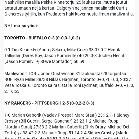
Nashvillen maalilla Pekka Rinne torjui 25 laukausta, mutta joutui
antautumaan neljä kertaa. Calgaryn neljännen maalin teki Curtis
Glencross tyhjiin, kun Predators haki kavennusta ilman maalivahtia.
NHL ma-su yönä:
TORONTO - BUFFALO 0-3 (0-0,0-1,0-2)
0-1 Tim Kennedy (Andrej Sekera, Mike Grier) 33:07 0-2 Henrik
Tallinder (Derek Roy, Jason Pominville) 40:20 0-3 Jochen Hecht
(Jason Pominville, Steve Montador) 50:59
Maalivahdit TOR: Jonas Gustavsson 31 laukausta/28 torjuntaa
BUF: Ryan Miller 38/38 Niklas Hagman, Toronto 0+0, -1, 0, 3, 20:37
Vesa Toskala, Toronto sairaslistalla Toni Lydman, Buffalo 0+0, +1, 0,
2, 16:53
NY RANGERS - PITTSBURGH 2-5 (0-0,2-2,0-3)
1-0 Marian Gaborik (Vaclav Prospal, Marc Staal) 23:12 1-1 Sidney
Crosby (Bill Guerin, Sergei Gonchar) 23:23 1-2 Michael Rupp
(Jordan Staal) 27:33 2-2 Marian Gaborik (Chris Drury, Michael Del
Zotto) yv 38:42 2-3 Michael Rupp 51:14 2-4 Sidney Crosby (Mark
Eaton, Martin Skoula) 55:51 2-5 Michael Rupp (Sidney Crosby) tm