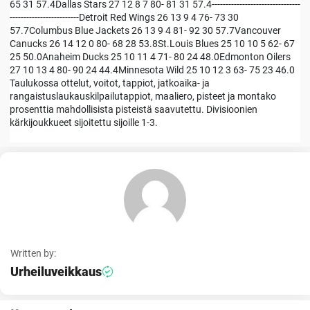
65 31 57.4Dallas Stars 27 12 8 7 80- 81 31 57.4--------------------------------
-------------------------Detroit Red Wings 26 13 9 4 76- 73 30
57.7Columbus Blue Jackets 26 13 9 4 81- 92 30 57.7Vancouver
Canucks 26 14 12 0 80- 68 28 53.8St.Louis Blues 25 10 10 5 62- 67
25 50.0Anaheim Ducks 25 10 11 4 71- 80 24 48.0Edmonton Oilers
27 10 13 4 80- 90 24 44.4Minnesota Wild 25 10 12 3 63- 75 23 46.0
Taulukossa ottelut, voitot, tappiot, jatkoaika- ja
rangaistuslaukauskilpailutappiot, maaliero, pisteet ja montako
prosenttia mahdollisista pisteistä saavutettu. Divisioonien
kärkijoukkueet sijoitettu sijoille 1-3.
Written by:
Urheiluveikkaus