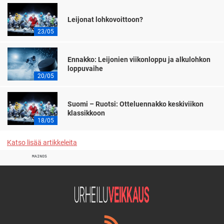
Leijonat lohkovoittoon?
23/05
Ennakko: Leijonien viikonloppu ja alkulohkon
loppuvaihe
20/05
Suomi – Ruotsi: Otteluennakko keskiviikon
klassikkoon
18/05
Katso lisää artikkeleita
MAINOS