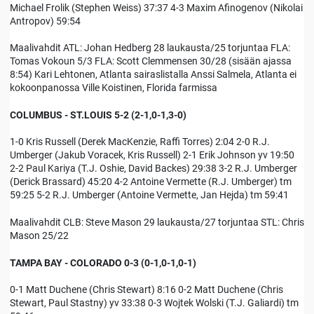
Michael Frolik (Stephen Weiss) 37:37 4-3 Maxim Afinogenov (Nikolai
Antropov) 59:54
Maalivahdit ATL: Johan Hedberg 28 laukausta/25 torjuntaa FLA:
Tomas Vokoun 5/3 FLA: Scott Clemmensen 30/28 (sisään ajassa
8:54) Kari Lehtonen, Atlanta sairaslistalla Anssi Salmela, Atlanta ei
kokoonpanossa Ville Koistinen, Florida farmissa
COLUMBUS - ST.LOUIS 5-2 (2-1,0-1,3-0)
1-0 Kris Russell (Derek MacKenzie, Raffi Torres) 2:04 2-0 R.J.
Umberger (Jakub Voracek, Kris Russell) 2-1 Erik Johnson yv 19:50
2-2 Paul Kariya (T.J. Oshie, David Backes) 29:38 3-2 R.J. Umberger
(Derick Brassard) 45:20 4-2 Antoine Vermette (R.J. Umberger) tm
59:25 5-2 R.J. Umberger (Antoine Vermette, Jan Hejda) tm 59:41
Maalivahdit CLB: Steve Mason 29 laukausta/27 torjuntaa STL: Chris
Mason 25/22
TAMPA BAY - COLORADO 0-3 (0-1,0-1,0-1)
0-1 Matt Duchene (Chris Stewart) 8:16 0-2 Matt Duchene (Chris
Stewart, Paul Stastny) yv 33:38 0-3 Wojtek Wolski (T.J. Galiardi) tm