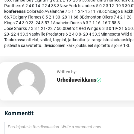
50.0Tampa Bay Lightning 6 2 2 2 16- 23 6 50.0Carolina Hurricanes 6 2 
Panthers 6 2 4 0 14- 22 4 33.3New York Islanders 5 0 2 3 12- 19 3 30.0
konferenssi
Colorado Avalanche 7 5 1 1 24- 15 11 78.6Chicago Blackha
66.7Calgary Flames 8 5 2 1 30- 28 11 68.8Edmonton Oilers 7 4 2 1 28-
Kings 7 4 3 0 23- 24 8 57.1Anaheim Ducks 6 3 2 1 16- 16 7 58.3------------------
Jose Sharks 7 3 3 1 21- 22 7 50.0Detroit Red Wings 6 3 3 0 19- 21 6 5
20- 22 4 33.3Nashville Predators 6 2 4 0 8- 20 4 33.3Minnesota Wild 6 
Taulukossa ottelut, voitot, tappiot, jatkoaika- ja rangaistuslaukauskilp
pisteistä saavutettu. Divisioonien kärkijoukkueet sijoitettu sijoille 1-3.
Written by:
Urheiluveikkaus
Kommentit