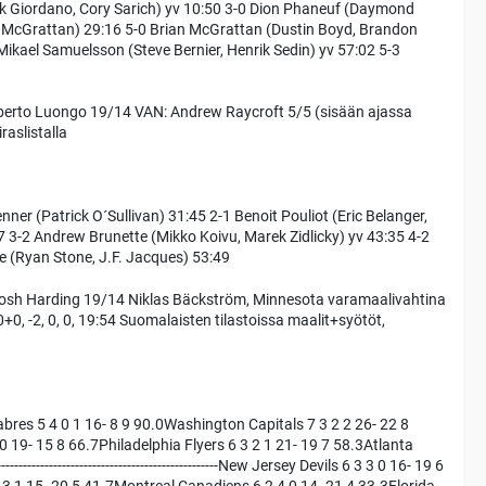
k Giordano, Cory Sarich) yv 10:50 3-0 Dion Phaneuf (Daymond
 McGrattan) 29:16 5-0 Brian McGrattan (Dustin Boyd, Brandon
 Mikael Samuelsson (Steve Bernier, Henrik Sedin) yv 57:02 5-3
oberto Luongo 19/14 VAN: Andrew Raycroft 5/5 (sisään ajassa
raslistalla
ner (Patrick O´Sullivan) 31:45 2-1 Benoit Pouliot (Eric Belanger,
17 3-2 Andrew Brunette (Mikko Koivu, Marek Zidlicky) yv 43:35 4-2
e (Ryan Stone, J.F. Jacques) 53:49
 Josh Harding 19/14 Niklas Bäckström, Minnesota varamaalivahtina
+0, -2, 0, 0, 19:54 Suomalaisten tilastoissa maalit+syötöt,
bres 5 4 0 1 16- 8 9 90.0Washington Capitals 7 3 2 2 26- 22 8
 19- 15 8 66.7Philadelphia Flyers 6 3 2 1 21- 19 7 58.3Atlanta
-------------------------------------------New Jersey Devils 6 3 3 0 16- 19 6