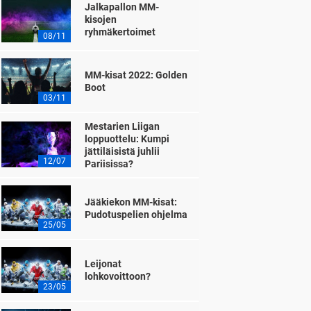
Jalkapallon MM-
kisojen
ryhmäkertoimet
08/11
MM-kisat 2022: Golden
Boot
03/11
Mestarien Liigan
loppuottelu: Kumpi
jättiläisistä juhlii
12/07
Pariisissa?
Jääkiekon MM-kisat:
Pudotuspelien ohjelma
25/05
Leijonat
lohkovoittoon?
23/05