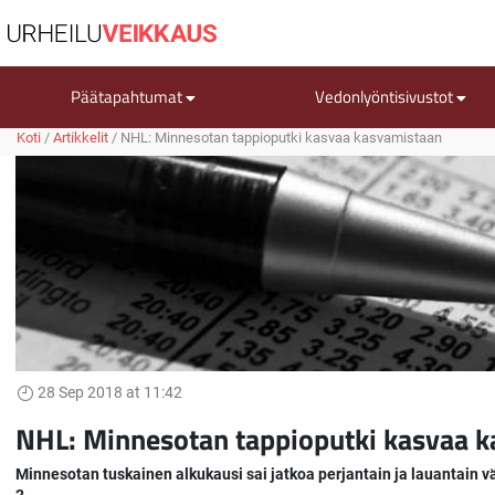
Päätapahtumat
Vedonlyöntisivustot
Koti
/
Artikkelit
/
NHL: Minnesotan tappioputki kasvaa kasvamistaan
28 Sep 2018 at 11:42
NHL: Minnesotan tappioputki kasvaa 
Minnesotan tuskainen alkukausi sai jatkoa perjantain ja lauantain 