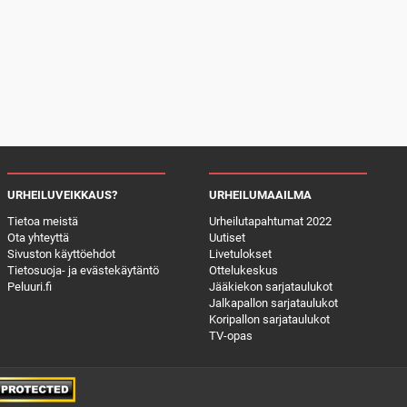
URHEILUVEIKKAUS?
URHEILUMAAILMA
Tietoa meistä
Urheilutapahtumat 2022
Ota yhteyttä
Uutiset
Sivuston käyttöehdot
Livetulokset
Tietosuoja- ja evästekäytäntö
Ottelukeskus
Peluuri.fi
Jääkiekon sarjataulukot
Jalkapallon sarjataulukot
Koripallon sarjataulukot
TV-opas