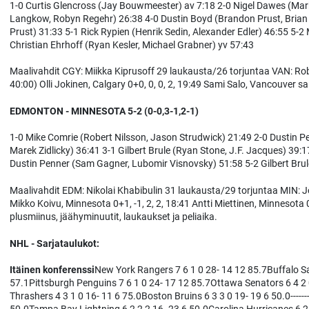
1-0 Curtis Glencross (Jay Bouwmeester) av 7:18 2-0 Nigel Dawes (Mar
Langkow, Robyn Regehr) 26:38 4-0 Dustin Boyd (Brandon Prust, Brian
Prust) 31:33 5-1 Rick Rypien (Henrik Sedin, Alexander Edler) 46:55 5-2
Christian Ehrhoff (Ryan Kesler, Michael Grabner) yv 57:43
Maalivahdit CGY: Miikka Kiprusoff 29 laukausta/26 torjuntaa VAN: R
40:00) Olli Jokinen, Calgary 0+0, 0, 0, 2, 19:49 Sami Salo, Vancouver sai
EDMONTON - MINNESOTA 5-2 (0-0,3-1,2-1)
1-0 Mike Comrie (Robert Nilsson, Jason Strudwick) 21:49 2-0 Dustin Pen
Marek Zidlicky) 36:41 3-1 Gilbert Brule (Ryan Stone, J.F. Jacques) 39:
Dustin Penner (Sam Gagner, Lubomir Visnovsky) 51:58 5-2 Gilbert Brul
Maalivahdit EDM: Nikolai Khabibulin 31 laukausta/29 torjuntaa MIN:
Mikko Koivu, Minnesota 0+1, -1, 2, 2, 18:41 Antti Miettinen, Minnesota 0
plusmiinus, jäähyminuutit, laukaukset ja peliaika.
NHL - Sarjataulukot:
Itäinen konferenssi
New York Rangers 7 6 1 0 28- 14 12 85.7Buffalo Sa
57.1Pittsburgh Penguins 7 6 1 0 24- 17 12 85.7Ottawa Senators 6 4 2 0
Thrashers 4 3 1 0 16- 11 6 75.0Boston Bruins 6 3 3 0 19- 19 6 50.0--------------