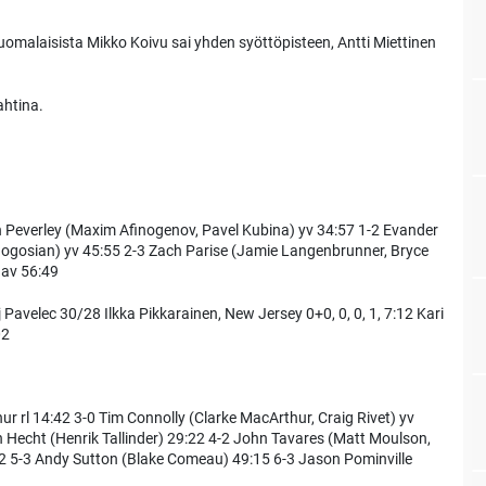
malaisista Mikko Koivu sai yhden syöttöpisteen, Antti Miettinen
ahtina.
h Peverley (Maxim Afinogenov, Pavel Kubina) yv 34:57 1-2 Evander
Bogosian) yv 45:55 2-3 Zach Parise (Jamie Langenbrunner, Bryce
 av 56:49
avelec 30/28 Ilkka Pikkarainen, New Jersey 0+0, 0, 0, 1, 7:12 Kari
02
r rl 14:42 3-0 Tim Connolly (Clarke MacArthur, Craig Rivet) yv
 Hecht (Henrik Tallinder) 29:22 4-2 John Tavares (Matt Moulson,
8:52 5-3 Andy Sutton (Blake Comeau) 49:15 6-3 Jason Pominville