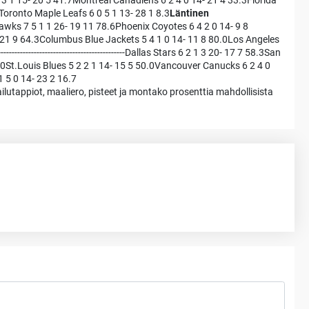
3 1 15- 20 5 41.7Montreal Canadiens 6 2 4 0 14- 21 4 33.3Florida
Toronto Maple Leafs 6 0 5 1 13- 28 1 8.3
Läntinen
wks 7 5 1 1 26- 19 11 78.6Phoenix Coyotes 6 4 2 0 14- 9 8
 21 9 64.3Columbus Blue Jackets 5 4 1 0 14- 11 8 80.0Los Angeles
---------------------------------------Dallas Stars 6 2 1 3 20- 17 7 58.3San
0.0St.Louis Blues 5 2 2 1 14- 15 5 50.0Vancouver Canucks 6 2 4 0
1 5 0 14- 23 2 16.7
ailutappiot, maaliero, pisteet ja montako prosenttia mahdollisista