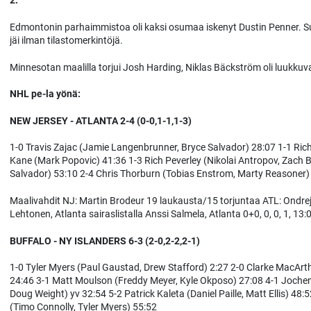
2.
Edmontonin parhaimmistoa oli kaksi osumaa iskenyt Dustin Penner. Suo
jäi ilman tilastomerkintöjä.
Minnesotan maalilla torjui Josh Harding, Niklas Bäckström oli luukkuv
NHL pe-la yönä:
NEW JERSEY - ATLANTA 2-4 (0-0,1-1,1-3)
1-0 Travis Zajac (Jamie Langenbrunner, Bryce Salvador) 28:07 1-1 Ric
Kane (Mark Popovic) 41:36 1-3 Rich Peverley (Nikolai Antropov, Zach 
Salvador) 53:10 2-4 Chris Thorburn (Tobias Enstrom, Marty Reasoner)
Maalivahdit NJ: Martin Brodeur 19 laukausta/15 torjuntaa ATL: Ondrej P
Lehtonen, Atlanta sairaslistalla Anssi Salmela, Atlanta 0+0, 0, 0, 1, 13:
BUFFALO - NY ISLANDERS 6-3 (2-0,2-2,2-1)
1-0 Tyler Myers (Paul Gaustad, Drew Stafford) 2:27 2-0 Clarke MacArthu
24:46 3-1 Matt Moulson (Freddy Meyer, Kyle Okposo) 27:08 4-1 Jochen
Doug Weight) yv 32:54 5-2 Patrick Kaleta (Daniel Paille, Matt Ellis) 4
(Timo Connolly, Tyler Myers) 55:52