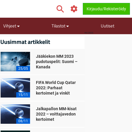
Kirjaudu/Rekisteröidy
Vihjeet
Tilastot
Uutiset
MAINOS
Uusimmat artikkelit
Jääkiekon MM 2023
pudotuspelit: Suomi –
Kanada
25/05
FIFA World Cup Qatar
2022: Parhaat
kertoimet ja vinkit
15/11
Jalkapallon MM-kisat
2022 – voittajavedon
kertoimet
08/11