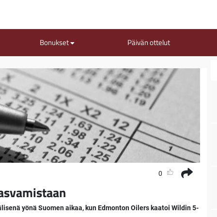
Bonukset
Päivän ottelut
0
kasvamistaan
välisenä yönä Suomen aikaa, kun Edmonton Oilers kaatoi Wildin 5-