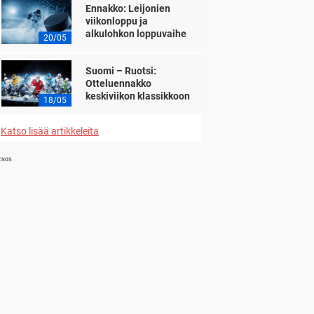
Ennakko: Leijonien
viikonloppu ja
alkulohkon loppuvaihe
20/05
Suomi – Ruotsi:
Otteluennakko
keskiviikon klassikkoon
18/05
Katso lisää artikkeleita
INOS