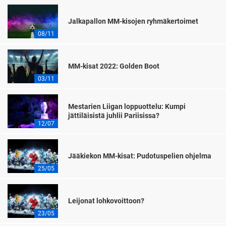
Jalkapallon MM-kisojen ryhmäkertoimet
08/11
MM-kisat 2022: Golden Boot
03/11
Mestarien Liigan loppuottelu: Kumpi
jättiläisistä juhlii Pariisissa?
12/07
Jääkiekon MM-kisat: Pudotuspelien ohjelma
25/05
Leijonat lohkovoittoon?
23/05