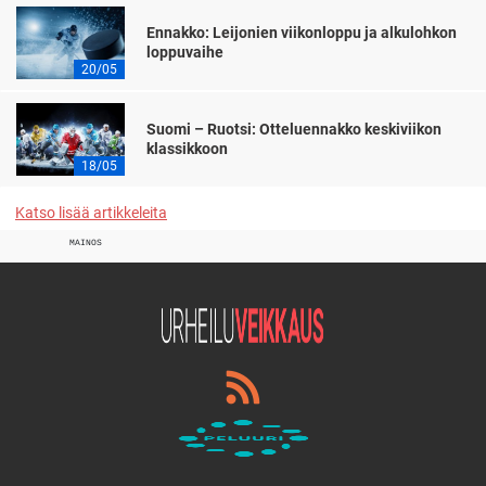
Ennakko: Leijonien viikonloppu ja alkulohkon
loppuvaihe
20/05
Suomi – Ruotsi: Otteluennakko keskiviikon
klassikkoon
18/05
Katso lisää artikkeleita
MAINOS