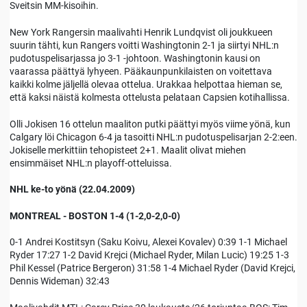
Sveitsin MM-kisoihin.
New York Rangersin maalivahti Henrik Lundqvist oli joukkueen
suurin tähti, kun Rangers voitti Washingtonin 2-1 ja siirtyi NHL:n
pudotuspelisarjassa jo 3-1 -johtoon. Washingtonin kausi on
vaarassa päättyä lyhyeen. Pääkaunpunkilaisten on voitettava
kaikki kolme jäljellä olevaa ottelua. Urakkaa helpottaa hieman se,
että kaksi näistä kolmesta ottelusta pelataan Capsien kotihallissa.
Olli Jokisen 16 ottelun maaliton putki päättyi myös viime yönä, kun
Calgary löi Chicagon 6-4 ja tasoitti NHL:n pudotuspelisarjan 2-2:een.
Jokiselle merkittiin tehopisteet 2+1. Maalit olivat miehen
ensimmäiset NHL:n playoff-otteluissa.
NHL ke-to yönä (22.04.2009)
MONTREAL - BOSTON 1-4 (1-2,0-2,0-0)
0-1 Andrei Kostitsyn (Saku Koivu, Alexei Kovalev) 0:39 1-1 Michael
Ryder 17:27 1-2 David Krejci (Michael Ryder, Milan Lucic) 19:25 1-3
Phil Kessel (Patrice Bergeron) 31:58 1-4 Michael Ryder (David Krejci,
Dennis Wideman) 32:43