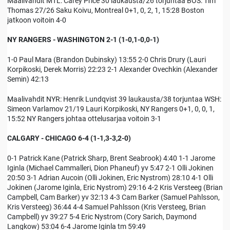
Maalivahdit MTL: Carey Price 30 laukausta/26 torjuntaa BOS: Tim
Thomas 27/26 Saku Koivu, Montreal 0+1, 0, 2, 1, 15:28 Boston
jatkoon voitoin 4-0
NY RANGERS - WASHINGTON 2-1 (1-0,1-0,0-1)
1-0 Paul Mara (Brandon Dubinsky) 13:55 2-0 Chris Drury (Lauri
Korpikoski, Derek Morris) 22:23 2-1 Alexander Ovechkin (Alexander
Semin) 42:13
Maalivahdit NYR: Henrik Lundqvist 39 laukausta/38 torjuntaa WSH:
Simeon Varlamov 21/19 Lauri Korpikoski, NY Rangers 0+1, 0, 0, 1,
15:52 NY Rangers johtaa ottelusarjaa voitoin 3-1
CALGARY - CHICAGO 6-4 (1-1,3-3,2-0)
0-1 Patrick Kane (Patrick Sharp, Brent Seabrook) 4:40 1-1 Jarome
Iginla (Michael Cammalleri, Dion Phaneuf) yv 5:47 2-1 Olli Jokinen
20:50 3-1 Adrian Aucoin (Olli Jokinen, Eric Nystrom) 28:10 4-1 Olli
Jokinen (Jarome Iginla, Eric Nystrom) 29:16 4-2 Kris Versteeg (Brian
Campbell, Cam Barker) yv 32:13 4-3 Cam Barker (Samuel Pahlsson,
Kris Versteeg) 36:44 4-4 Samuel Pahlsson (Kris Versteeg, Brian
Campbell) yv 39:27 5-4 Eric Nystrom (Cory Sarich, Daymond
Langkow) 53:04 6-4 Jarome Iginla tm 59:49