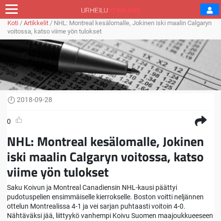
Koti
/
Artikkelit
/
NHL: Montreal kesälomalle, Jokinen iski maalin Calgaryn
voitossa, katso viime yön tulokset
2018-09-28
0
NHL: Montreal kesälomalle, Jokinen
iski maalin Calgaryn voitossa, katso
viime yön tulokset
Saku Koivun ja Montreal Canadiensin NHL-kausi päättyi
pudotuspelien ensimmäiselle kierrokselle. Boston voitti neljännen
ottelun Montrealissa 4-1 ja vei sarjan puhtaasti voitoin 4-0.
Nähtäväksi jää, liittyykö vanhempi Koivu Suomen maajoukkueeseen