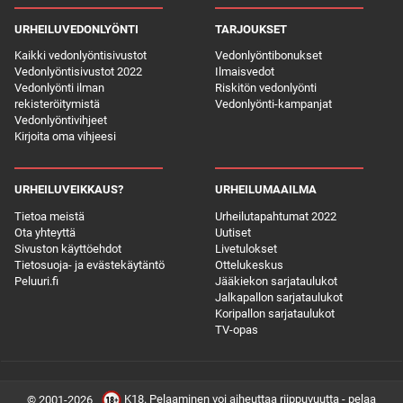
URHEILUVEDONLYÖNTI
TARJOUKSET
Kaikki vedonlyöntisivustot
Vedonlyöntibonukset
Vedonlyöntisivustot 2022
Ilmaisvedot
Vedonlyönti ilman
Riskitön vedonlyönti
rekisteröitymistä
Vedonlyönti-kampanjat
Vedonlyöntivihjeet
Kirjoita oma vihjeesi
URHEILUVEIKKAUS?
URHEILUMAAILMA
Tietoa meistä
Urheilutapahtumat 2022
Ota yhteyttä
Uutiset
Sivuston käyttöehdot
Livetulokset
Tietosuoja- ja evästekäytäntö
Ottelukeskus
Peluuri.fi
Jääkiekon sarjataulukot
Jalkapallon sarjataulukot
Koripallon sarjataulukot
TV-opas
K18. Pelaaminen voi aiheuttaa riippuvuutta - pelaa
© 2001-2026