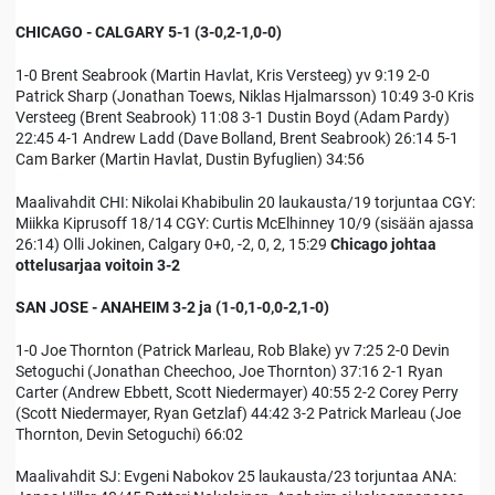
CHICAGO - CALGARY 5-1 (3-0,2-1,0-0)
1-0 Brent Seabrook (Martin Havlat, Kris Versteeg) yv 9:19 2-0
Patrick Sharp (Jonathan Toews, Niklas Hjalmarsson) 10:49 3-0 Kris
Versteeg (Brent Seabrook) 11:08 3-1 Dustin Boyd (Adam Pardy)
22:45 4-1 Andrew Ladd (Dave Bolland, Brent Seabrook) 26:14 5-1
Cam Barker (Martin Havlat, Dustin Byfuglien) 34:56
Maalivahdit CHI: Nikolai Khabibulin 20 laukausta/19 torjuntaa CGY:
Miikka Kiprusoff 18/14 CGY: Curtis McElhinney 10/9 (sisään ajassa
26:14) Olli Jokinen, Calgary 0+0, -2, 0, 2, 15:29
Chicago johtaa
ottelusarjaa voitoin 3-2
SAN JOSE - ANAHEIM 3-2 ja (1-0,1-0,0-2,1-0)
1-0 Joe Thornton (Patrick Marleau, Rob Blake) yv 7:25 2-0 Devin
Setoguchi (Jonathan Cheechoo, Joe Thornton) 37:16 2-1 Ryan
Carter (Andrew Ebbett, Scott Niedermayer) 40:55 2-2 Corey Perry
(Scott Niedermayer, Ryan Getzlaf) 44:42 3-2 Patrick Marleau (Joe
Thornton, Devin Setoguchi) 66:02
Maalivahdit SJ: Evgeni Nabokov 25 laukausta/23 torjuntaa ANA: