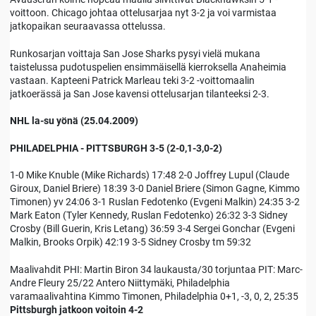
voittoon. Chicago johtaa ottelusarjaa nyt 3-2 ja voi varmistaa
jatkopaikan seuraavassa ottelussa.
Runkosarjan voittaja San Jose Sharks pysyi vielä mukana
taistelussa pudotuspelien ensimmäisellä kierroksella Anaheimia
vastaan. Kapteeni Patrick Marleau teki 3-2 -voittomaalin
jatkoerässä ja San Jose kavensi ottelusarjan tilanteeksi 2-3.
NHL la-su yönä (25.04.2009)
PHILADELPHIA - PITTSBURGH 3-5 (2-0,1-3,0-2)
1-0 Mike Knuble (Mike Richards) 17:48 2-0 Joffrey Lupul (Claude
Giroux, Daniel Briere) 18:39 3-0 Daniel Briere (Simon Gagne, Kimmo
Timonen) yv 24:06 3-1 Ruslan Fedotenko (Evgeni Malkin) 24:35 3-2
Mark Eaton (Tyler Kennedy, Ruslan Fedotenko) 26:32 3-3 Sidney
Crosby (Bill Guerin, Kris Letang) 36:59 3-4 Sergei Gonchar (Evgeni
Malkin, Brooks Orpik) 42:19 3-5 Sidney Crosby tm 59:32
Maalivahdit PHI: Martin Biron 34 laukausta/30 torjuntaa PIT: Marc-
Andre Fleury 25/22 Antero Niittymäki, Philadelphia
varamaalivahtina Kimmo Timonen, Philadelphia 0+1, -3, 0, 2, 25:35
Pittsburgh jatkoon voitoin 4-2