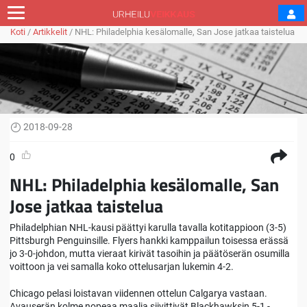
Koti
/
Artikkelit
/
NHL: Philadelphia kesälomalle, San Jose jatkaa taistelua
2018-09-28
0
NHL: Philadelphia kesälomalle, San
Jose jatkaa taistelua
Philadelphian NHL-kausi päättyi karulla tavalla kotitappioon (3-5)
Pittsburgh Penguinsille. Flyers hankki kamppailun toisessa erässä
jo 3-0-johdon, mutta vieraat kirivät tasoihin ja päätöserän osumilla
voittoon ja vei samalla koko ottelusarjan lukemin 4-2.
Chicago pelasi loistavan viidennen ottelun Calgarya vastaan.
Avauserän kolme nopeaa maalia siivittivät Blackhawksin 5-1 -