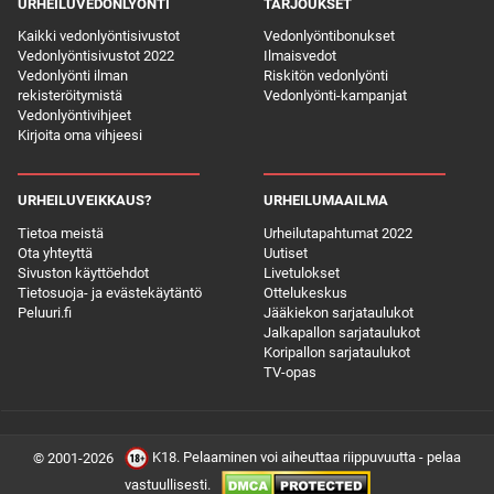
URHEILUVEDONLYÖNTI
TARJOUKSET
Kaikki vedonlyöntisivustot
Vedonlyöntibonukset
Vedonlyöntisivustot 2022
Ilmaisvedot
Vedonlyönti ilman
Riskitön vedonlyönti
rekisteröitymistä
Vedonlyönti-kampanjat
Vedonlyöntivihjeet
Kirjoita oma vihjeesi
URHEILUVEIKKAUS?
URHEILUMAAILMA
Tietoa meistä
Urheilutapahtumat 2022
Ota yhteyttä
Uutiset
Sivuston käyttöehdot
Livetulokset
Tietosuoja- ja evästekäytäntö
Ottelukeskus
Peluuri.fi
Jääkiekon sarjataulukot
Jalkapallon sarjataulukot
Koripallon sarjataulukot
TV-opas
K18. Pelaaminen voi aiheuttaa riippuvuutta - pelaa
© 2001-2026
vastuullisesti.