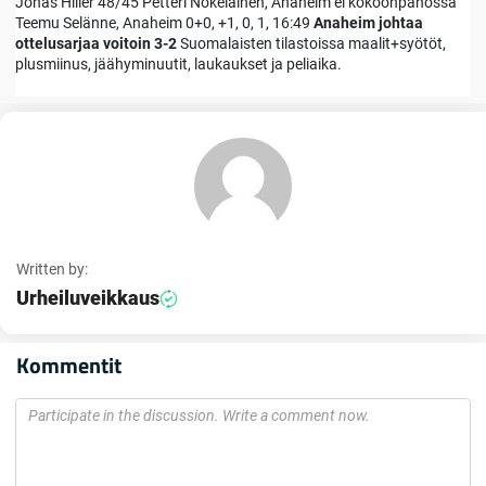
Jonas Hiller 48/45 Petteri Nokelainen, Anaheim ei kokoonpanossa
Teemu Selänne, Anaheim 0+0, +1, 0, 1, 16:49
Anaheim johtaa
ottelusarjaa voitoin 3-2
Suomalaisten tilastoissa maalit+syötöt,
plusmiinus, jäähyminuutit, laukaukset ja peliaika.
Written by:
Urheiluveikkaus
Kommentit