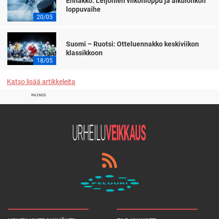
Ennakko: Leijonien viikonloppu ja alkulohkon
loppuvaihe
20/05
Suomi – Ruotsi: Otteluennakko keskiviikon
klassikkoon
18/05
Katso lisää artikkeleita
MAINOS