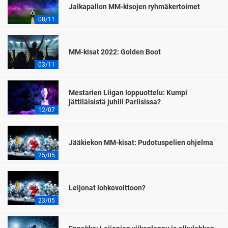
Jalkapallon MM-kisojen ryhmäkertoimet
08/11
MM-kisat 2022: Golden Boot
03/11
Mestarien Liigan loppuottelu: Kumpi
jättiläisistä juhlii Pariisissa?
12/07
Jääkiekon MM-kisat: Pudotuspelien ohjelma
25/05
Leijonat lohkovoittoon?
23/05