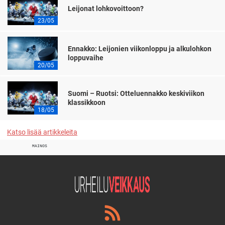
Leijonat lohkovoittoon?
23/05
Ennakko: Leijonien viikonloppu ja alkulohkon
loppuvaihe
20/05
Suomi – Ruotsi: Otteluennakko keskiviikon
klassikkoon
18/05
Katso lisää artikkeleita
MAINOS