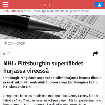
Koti
/
Artikkelit
/
NHL: Pittsburghin supertähdet hurjassa vireessä
2018-09-28
0
NHL: Pittsburghin supertähdet
hurjassa vireessä
Pittsburgh Penguinsin supertähdet olivat hurjassa iskussa tiistain
ja keskiviikon välisenä yönä Suomen aikaa, kun Penguins kaatoi
NY Islandersin 6-4.
Penguinsin kaikissa maaleissa mukana ollut Sidney Crosby keräsi
tehot 2+4=6. Crosbyn venäläiskollega Evgeni Malkin puolestaan iski
hattutempun. Hattutemppu oli Malkinille NHL-uran viides.