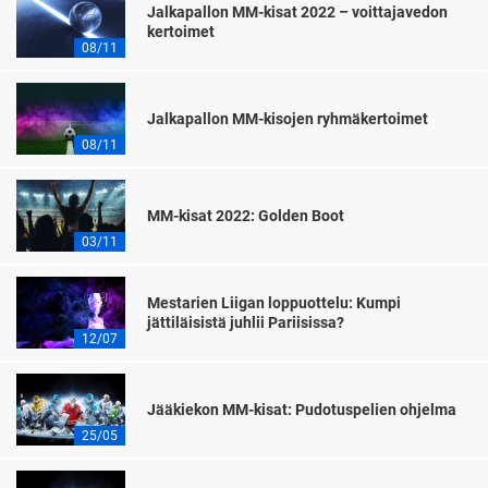
Jalkapallon MM-kisat 2022 – voittajavedon
kertoimet
08/11
Jalkapallon MM-kisojen ryhmäkertoimet
08/11
MM-kisat 2022: Golden Boot
03/11
Mestarien Liigan loppuottelu: Kumpi
jättiläisistä juhlii Pariisissa?
12/07
Jääkiekon MM-kisat: Pudotuspelien ohjelma
25/05