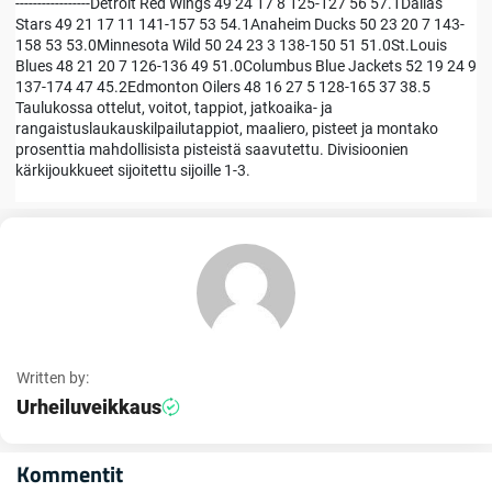
-----------------Detroit Red Wings 49 24 17 8 125-127 56 57.1Dallas
Stars 49 21 17 11 141-157 53 54.1Anaheim Ducks 50 23 20 7 143-
158 53 53.0Minnesota Wild 50 24 23 3 138-150 51 51.0St.Louis
Blues 48 21 20 7 126-136 49 51.0Columbus Blue Jackets 52 19 24 9
137-174 47 45.2Edmonton Oilers 48 16 27 5 128-165 37 38.5
Taulukossa ottelut, voitot, tappiot, jatkoaika- ja
rangaistuslaukauskilpailutappiot, maaliero, pisteet ja montako
prosenttia mahdollisista pisteistä saavutettu. Divisioonien
kärkijoukkueet sijoitettu sijoille 1-3.
Written by:
Urheiluveikkaus
Kommentit