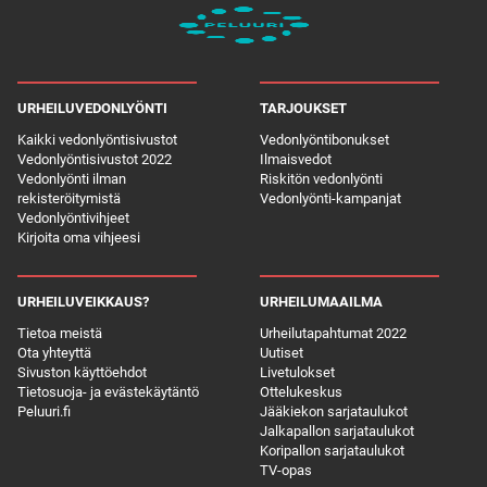
URHEILUVEDONLYÖNTI
TARJOUKSET
Kaikki vedonlyöntisivustot
Vedonlyöntibonukset
Vedonlyöntisivustot 2022
Ilmaisvedot
Vedonlyönti ilman
Riskitön vedonlyönti
rekisteröitymistä
Vedonlyönti-kampanjat
Vedonlyöntivihjeet
Kirjoita oma vihjeesi
URHEILUVEIKKAUS?
URHEILUMAAILMA
Tietoa meistä
Urheilutapahtumat 2022
Ota yhteyttä
Uutiset
Sivuston käyttöehdot
Livetulokset
Tietosuoja- ja evästekäytäntö
Ottelukeskus
Peluuri.fi
Jääkiekon sarjataulukot
Jalkapallon sarjataulukot
Koripallon sarjataulukot
TV-opas