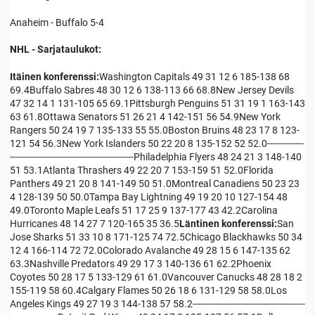
Anaheim - Buffalo 5-4
NHL - Sarjataulukot:
Itäinen konferenssi:
Washington Capitals 49 31 12 6 185-138 68
69.4Buffalo Sabres 48 30 12 6 138-113 66 68.8New Jersey Devils
47 32 14 1 131-105 65 69.1Pittsburgh Penguins 51 31 19 1 163-143
63 61.8Ottawa Senators 51 26 21 4 142-151 56 54.9New York
Rangers 50 24 19 7 135-133 55 55.0Boston Bruins 48 23 17 8 123-
121 54 56.3New York Islanders 50 22 20 8 135-152 52 52.0-------------
--------------------------------------------Philadelphia Flyers 48 24 21 3 148-140
51 53.1Atlanta Thrashers 49 22 20 7 153-159 51 52.0Florida
Panthers 49 21 20 8 141-149 50 51.0Montreal Canadiens 50 23 23
4 128-139 50 50.0Tampa Bay Lightning 49 19 20 10 127-154 48
49.0Toronto Maple Leafs 51 17 25 9 137-177 43 42.2Carolina
Hurricanes 48 14 27 7 120-165 35 36.5
Läntinen konferenssi:
San
Jose Sharks 51 33 10 8 171-125 74 72.5Chicago Blackhawks 50 34
12 4 166-114 72 72.0Colorado Avalanche 49 28 15 6 147-135 62
63.3Nashville Predators 49 29 17 3 140-136 61 62.2Phoenix
Coyotes 50 28 17 5 133-129 61 61.0Vancouver Canucks 48 28 18 2
155-119 58 60.4Calgary Flames 50 26 18 6 131-129 58 58.0Los
Angeles Kings 49 27 19 3 144-138 57 58.2----------------------------------------