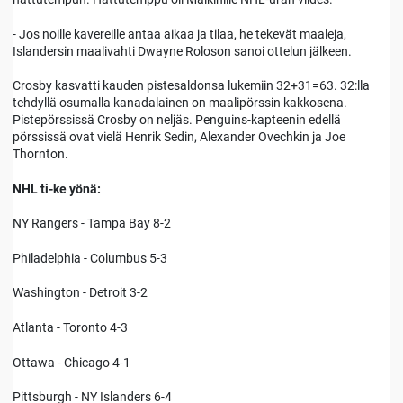
- Jos noille kavereille antaa aikaa ja tilaa, he tekevät maaleja,
Islandersin maalivahti Dwayne Roloson sanoi ottelun jälkeen.
Crosby kasvatti kauden pistesaldonsa lukemiin 32+31=63. 32:lla
tehdyllä osumalla kanadalainen on maalipörssin kakkosena.
Pistepörssissä Crosby on neljäs. Penguins-kapteenin edellä
pörssissä ovat vielä Henrik Sedin, Alexander Ovechkin ja Joe
Thornton.
NHL ti-ke yönä:
NY Rangers - Tampa Bay 8-2
Philadelphia - Columbus 5-3
Washington - Detroit 3-2
Atlanta - Toronto 4-3
Ottawa - Chicago 4-1
Pittsburgh - NY Islanders 6-4