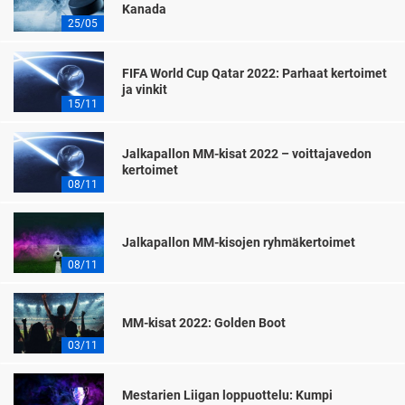
Kanada
25/05
FIFA World Cup Qatar 2022: Parhaat kertoimet
ja vinkit
15/11
Jalkapallon MM-kisat 2022 – voittajavedon
kertoimet
08/11
Jalkapallon MM-kisojen ryhmäkertoimet
08/11
MM-kisat 2022: Golden Boot
03/11
Mestarien Liigan loppuottelu: Kumpi