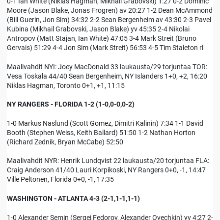
0-1 Ian White (Niklas Hagman, Mikhail Grabovski) 1:27 0-2 Dominic
Moore (Jason Blake, Jonas Frogren) av 20:27 1-2 Dean McAmmond
(Bill Guerin, Jon Sim) 34:32 2-2 Sean Bergenheim av 43:30 2-3 Pavel
Kubina (Mikhail Grabovski, Jason Blake) yv 45:35 2-4 Nikolai
Antropov (Matt Stajan, Ian White) 47:05 3-4 Mark Streit (Bruno
Gervais) 51:29 4-4 Jon Sim (Mark Streit) 56:53 4-5 Tim Staleton rl
Maalivahdit NYI: Joey MacDonald 33 laukausta/29 torjuntaa TOR:
Vesa Toskala 44/40 Sean Bergenheim, NY Islanders 1+0, +2, 16:20
Niklas Hagman, Toronto 0+1, +1, 11:15
NY RANGERS - FLORIDA 1-2 (1-0,0-0,0-2)
1-0 Markus Naslund (Scott Gomez, Dimitri Kalinin) 7:34 1-1 David
Booth (Stephen Weiss, Keith Ballard) 51:50 1-2 Nathan Horton
(Richard Zednik, Bryan McCabe) 52:50
Maalivahdit NYR: Henrik Lundqvist 22 laukausta/20 torjuntaa FLA:
Craig Anderson 41/40 Lauri Korpikoski, NY Rangers 0+0, -1, 14:47
Ville Peltonen, Florida 0+0, -1, 17:35
WASHINGTON - ATLANTA 4-3 (2-1,1-1,1-1)
1-0 Alexander Semin (Sergei Fedorov, Alexander Ovechkin) yv 4:27 2-