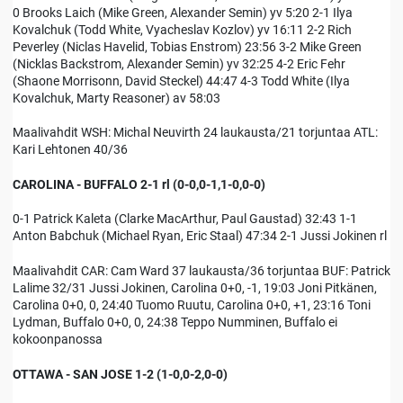
0 Brooks Laich (Mike Green, Alexander Semin) yv 5:20 2-1 Ilya
Kovalchuk (Todd White, Vyacheslav Kozlov) yv 16:11 2-2 Rich
Peverley (Niclas Havelid, Tobias Enstrom) 23:56 3-2 Mike Green
(Nicklas Backstrom, Alexander Semin) yv 32:25 4-2 Eric Fehr
(Shaone Morrisonn, David Steckel) 44:47 4-3 Todd White (Ilya
Kovalchuk, Marty Reasoner) av 58:03
Maalivahdit WSH: Michal Neuvirth 24 laukausta/21 torjuntaa ATL:
Kari Lehtonen 40/36
CAROLINA - BUFFALO 2-1 rl (0-0,0-1,1-0,0-0)
0-1 Patrick Kaleta (Clarke MacArthur, Paul Gaustad) 32:43 1-1
Anton Babchuk (Michael Ryan, Eric Staal) 47:34 2-1 Jussi Jokinen rl
Maalivahdit CAR: Cam Ward 37 laukausta/36 torjuntaa BUF: Patrick
Lalime 32/31 Jussi Jokinen, Carolina 0+0, -1, 19:03 Joni Pitkänen,
Carolina 0+0, 0, 24:40 Tuomo Ruutu, Carolina 0+0, +1, 23:16 Toni
Lydman, Buffalo 0+0, 0, 24:38 Teppo Numminen, Buffalo ei
kokoonpanossa
OTTAWA - SAN JOSE 1-2 (1-0,0-2,0-0)