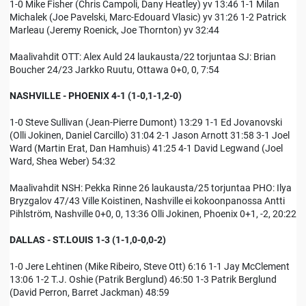
1-0 Mike Fisher (Chris Campoli, Dany Heatley) yv 13:46 1-1 Milan
Michalek (Joe Pavelski, Marc-Edouard Vlasic) yv 31:26 1-2 Patrick
Marleau (Jeremy Roenick, Joe Thornton) yv 32:44
Maalivahdit OTT: Alex Auld 24 laukausta/22 torjuntaa SJ: Brian
Boucher 24/23 Jarkko Ruutu, Ottawa 0+0, 0, 7:54
NASHVILLE - PHOENIX 4-1 (1-0,1-1,2-0)
1-0 Steve Sullivan (Jean-Pierre Dumont) 13:29 1-1 Ed Jovanovski
(Olli Jokinen, Daniel Carcillo) 31:04 2-1 Jason Arnott 31:58 3-1 Joel
Ward (Martin Erat, Dan Hamhuis) 41:25 4-1 David Legwand (Joel
Ward, Shea Weber) 54:32
Maalivahdit NSH: Pekka Rinne 26 laukausta/25 torjuntaa PHO: Ilya
Bryzgalov 47/43 Ville Koistinen, Nashville ei kokoonpanossa Antti
Pihlström, Nashville 0+0, 0, 13:36 Olli Jokinen, Phoenix 0+1, -2, 20:22
DALLAS - ST.LOUIS 1-3 (1-1,0-0,0-2)
1-0 Jere Lehtinen (Mike Ribeiro, Steve Ott) 6:16 1-1 Jay McClement
13:06 1-2 T.J. Oshie (Patrik Berglund) 46:50 1-3 Patrik Berglund
(David Perron, Barret Jackman) 48:59