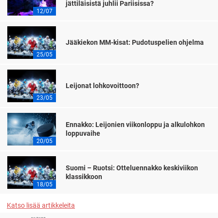
jättiläisistä juhlii Pariisissa?
12/07
Jääkiekon MM-kisat: Pudotuspelien ohjelma
25/05
Leijonat lohkovoittoon?
23/05
Ennakko: Leijonien viikonloppu ja alkulohkon
loppuvaihe
20/05
Suomi – Ruotsi: Otteluennakko keskiviikon
klassikkoon
18/05
Katso lisää artikkeleita