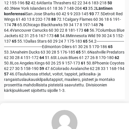
12 155-196
52
42.6Atlanta Thrashers 62 22 34 6 183-218
50
40.3New York Islanders 61 18 36 7 148-204
43
35.2
Läntinen
konferenssi
San Jose Sharks 60 42 9 9 203-145
93
77.5Detroit Red
Wings 61 40 13 8 232-178
88
72.1Calgary Flames 60 36 18 6 191-
174
78
65.0Chicago Blackhawks 59 34 17 8 197-148
76
64.4Vancouver Canucks 60 30 22 8 181-173
68
56.7Columbus Blue
Jackets 62 31 25 6 167-173
68
54.8Minnesota Wild 59 30 24 5 152-
137
65
55.1Dallas Stars 60 29 24 7 175-183
65
54.2------------------------
---------------------------------Edmonton Oilers 61 30 26 5 170-186
65
53.3Anaheim Ducks 63 30 28 5 176-185
65
51.6Nashville Predators
62 30 28 4 151-172
64
51.6St.Louis Blues 61 27 26 8 170-180
62
50.8Los Angeles Kings 60 26 25 9 157-173
61
50.8Phoenix Coyotes
62 27 30 5 158-190
59
47.6Colorado Avalanche 62 28 33 1 168-194
57
46.0Taulukossa ottelut, voitot, tappiot, jatkoaika- ja
rangaistuslaukauskilpailutappiot, maaliero, pisteet ja montako
prosenttia mahdollisista pisteistä saavutettu. Divisioonien
kärkijoukkueet sijoitettu sijoille 1-3.