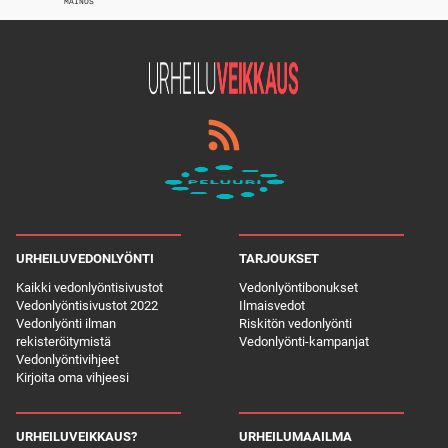
MAINOS
URHEILUVEDONLYÖNTI
TARJOUKSET
Kaikki vedonlyöntisivustot
Vedonlyöntibonukset
Vedonlyöntisivustot 2022
Ilmaisvedot
Vedonlyönti ilman
Riskitön vedonlyönti
rekisteröitymistä
Vedonlyönti-kampanjat
Vedonlyöntivihjeet
Kirjoita oma vihjeesi
URHEILUVEIKKAUS?
URHEILUMAAILMA