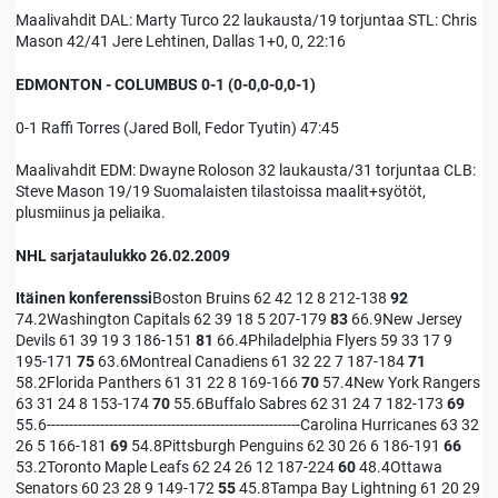
Maalivahdit DAL: Marty Turco 22 laukausta/19 torjuntaa STL: Chris
Mason 42/41 Jere Lehtinen, Dallas 1+0, 0, 22:16
EDMONTON - COLUMBUS 0-1 (0-0,0-0,0-1)
0-1 Raffi Torres (Jared Boll, Fedor Tyutin) 47:45
Maalivahdit EDM: Dwayne Roloson 32 laukausta/31 torjuntaa CLB:
Steve Mason 19/19 Suomalaisten tilastoissa maalit+syötöt,
plusmiinus ja peliaika.
NHL sarjataulukko 26.02.2009
Itäinen konferenssi
Boston Bruins 62 42 12 8 212-138
92
74.2Washington Capitals 62 39 18 5 207-179
83
66.9New Jersey
Devils 61 39 19 3 186-151
81
66.4Philadelphia Flyers 59 33 17 9
195-171
75
63.6Montreal Canadiens 61 32 22 7 187-184
71
58.2Florida Panthers 61 31 22 8 169-166
70
57.4New York Rangers
63 31 24 8 153-174
70
55.6Buffalo Sabres 62 31 24 7 182-173
69
55.6---------------------------------------------------------Carolina Hurricanes 63 32
26 5 166-181
69
54.8Pittsburgh Penguins 62 30 26 6 186-191
66
53.2Toronto Maple Leafs 62 24 26 12 187-224
60
48.4Ottawa
Senators 60 23 28 9 149-172
55
45.8Tampa Bay Lightning 61 20 29