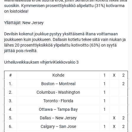
Materiaaleissa ei ole suurta eroa, joten Senatorsin kotietu tekee siitä
suosikin. Kymmenisen prosenttiyksikkö alipelattu (31%) kotivarma
on loistoidea!
Yllättäjät: New Jersey
Devilsin kokenut joukkue pystyy yksittäisenä iltana voittamaan
joukkueen kuin joukkueen. Dallasin kotietu tekee siitä vain niukan ja
lähes 20 prosenttiyksikköä ylipelattu kotivoitto (63%) on syytä
jättää pois riveiltä.
Urheiluveikkauksen vihjeriviKiekkovakio 3
#
Kohde
1
X
2
1.
Boston – Montreal
1
2
2.
Columbus - Washington
1
3.
Toronto - Florida
1
4.
Ottawa – Tampa Bay
1
5.
Dallas – New Jersey
X
2
6.
Calgary – San Jose
1
X
2