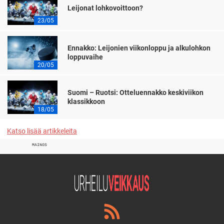
Leijonat lohkovoittoon?
23/05
Ennakko: Leijonien viikonloppu ja alkulohkon
loppuvaihe
20/05
Suomi – Ruotsi: Otteluennakko keskiviikon
klassikkoon
18/05
Katso lisää artikkeleita
MAINOS