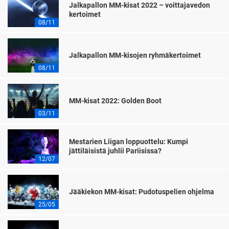
Jalkapallon MM-kisat 2022 – voittajavedon
kertoimet
08/11
Jalkapallon MM-kisojen ryhmäkertoimet
08/11
MM-kisat 2022: Golden Boot
03/11
Mestarien Liigan loppuottelu: Kumpi
jättiläisistä juhlii Pariisissa?
12/07
Jääkiekon MM-kisat: Pudotuspelien ohjelma
25/05