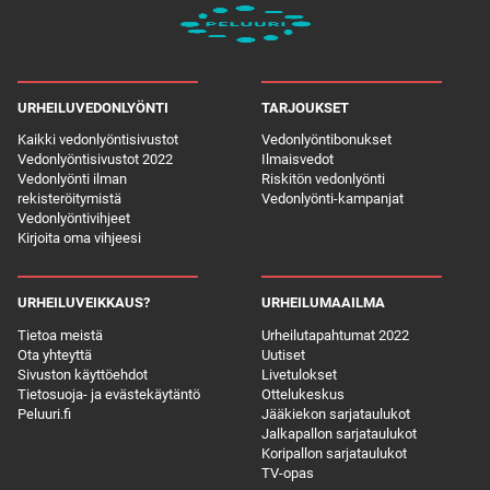
URHEILUVEDONLYÖNTI
TARJOUKSET
Kaikki vedonlyöntisivustot
Vedonlyöntibonukset
Vedonlyöntisivustot 2022
Ilmaisvedot
Vedonlyönti ilman
Riskitön vedonlyönti
rekisteröitymistä
Vedonlyönti-kampanjat
Vedonlyöntivihjeet
Kirjoita oma vihjeesi
URHEILUVEIKKAUS?
URHEILUMAAILMA
Tietoa meistä
Urheilutapahtumat 2022
Ota yhteyttä
Uutiset
Sivuston käyttöehdot
Livetulokset
Tietosuoja- ja evästekäytäntö
Ottelukeskus
Peluuri.fi
Jääkiekon sarjataulukot
Jalkapallon sarjataulukot
Koripallon sarjataulukot
TV-opas