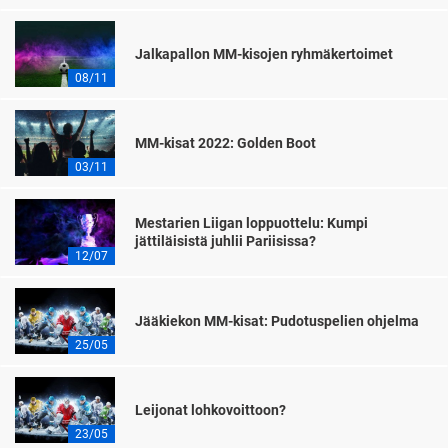
Jalkapallon MM-kisojen ryhmäkertoimet
08/11
MM-kisat 2022: Golden Boot
03/11
Mestarien Liigan loppuottelu: Kumpi
jättiläisistä juhlii Pariisissa?
12/07
Jääkiekon MM-kisat: Pudotuspelien ohjelma
25/05
Leijonat lohkovoittoon?
23/05