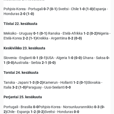
Pohjois-Korea - Portugali
0-7 (0-1)
Sveitsi - Chile
1-0 (1-0)
Espanja -
Honduras
2-0 (1-0)
Tiistai 22. kesäkuuta
Meksiko - Uruguay
0-1 (0-1)
Ranska - Etelä-Afrikka
1-2 (0-2)
Nigeria -
Etelä-Korea
2-2 (1-1)
Kreikka - Argentiina
0-2 (0-0)
Keskiviikko 23. kesäkuuta
Slovenia - Englanti
0-1 (0-1)
USA - Algeria
1-0 (0-0)
Ghana - Saksa
0-
1 (0-0)
Australia - Serbia
2-1 (0-0)
Torstai 24. kesäkuuta
Tanska - Japani
1-3 (0-2)
Kamerun - Hollanti
1-2 (0-1)
Slovakia -
Italia
3-2 (1-0)
Paraguay - Uusi-Seelanti
0-0
Perjantai 25. kesäkuuta
Portugali - Brasilia
0-0
Pohjois-Korea - Norsunluurannikko
0-3 (0-
2)
Chile - Espanja
1-2 (0-2)
Sveitsi - Honduras
0-0