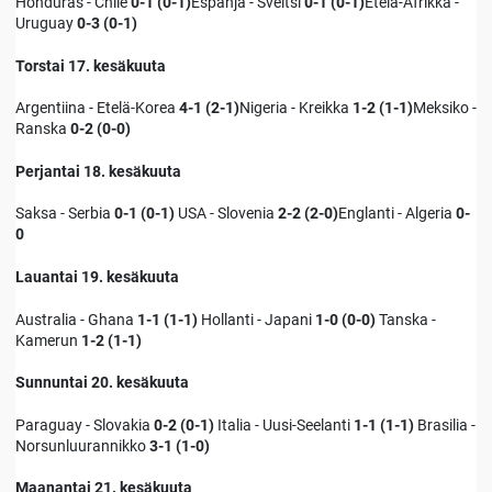
Honduras - Chile
0-1 (0-1)
Espanja - Sveitsi
0-1 (0-1)
Etelä-Afrikka -
Uruguay
0-3 (0-1)
Torstai 17. kesäkuuta
Argentiina - Etelä-Korea
4-1 (2-1)
Nigeria - Kreikka
1-2 (1-1)
Meksiko -
Ranska
0-2 (0-0)
Perjantai 18. kesäkuuta
Saksa - Serbia
0-1 (0-1)
USA - Slovenia
2-2 (2-0)
Englanti - Algeria
0-
0
Lauantai 19. kesäkuuta
Australia - Ghana
1-1 (1-1)
Hollanti - Japani
1-0 (0-0)
Tanska -
Kamerun
1-2 (1-1)
Sunnuntai 20. kesäkuuta
Paraguay - Slovakia
0-2 (0-1)
Italia - Uusi-Seelanti
1-1 (1-1)
Brasilia -
Norsunluurannikko
3-1 (1-0)
Maanantai 21. kesäkuuta