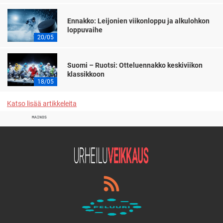
Ennakko: Leijonien viikonloppu ja alkulohkon
loppuvaihe
20/05
Suomi – Ruotsi: Otteluennakko keskiviikon
klassikkoon
18/05
Katso lisää artikkeleita
MAINOS