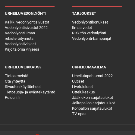
URHEILUVEDONLYÖNTI
TARJOUKSET
Kaikki vedonlyöntisivustot
Vedonlyöntibonukset
Vedonlyöntisivustot 2022
Ilmaisvedot
Vedonlyönti ilman
Riskitön vedonlyönti
rekisteröitymistä
Vedonlyönti-kampanjat
Vedonlyöntivihjeet
Kirjoita oma vihjeesi
URHEILUVEIKKAUS?
URHEILUMAAILMA
Tietoa meistä
Urheilutapahtumat 2022
Ota yhteyttä
Uutiset
Sivuston käyttöehdot
Livetulokset
Tietosuoja- ja evästekäytäntö
Ottelukeskus
Peluuri.fi
Jääkiekon sarjataulukot
Jalkapallon sarjataulukot
Koripallon sarjataulukot
TV-opas