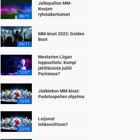
Jalkapallon MM-
kisojen
ryhmäkertoimet
08/11
MM-kisat 2022: Golden
Boot
03/11
Mestarien Liigan
loppuottelu: Kumpi
jättiläisistä juhlii
12/07
Pariisissa?
Jääkiekon MM-kisat:
Pudotuspelien ohjelma
25/05
Leijonat
lohkovoittoon?
23/05