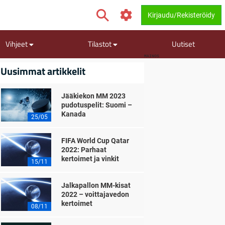
Kirjaudu/Rekisteröidy
Vihjeet
Tilastot
Uutiset
MAINOS
Uusimmat artikkelit
Jääkiekon MM 2023
pudotuspelit: Suomi –
Kanada
25/05
FIFA World Cup Qatar
2022: Parhaat
kertoimet ja vinkit
15/11
Jalkapallon MM-kisat
2022 – voittajavedon
kertoimet
08/11