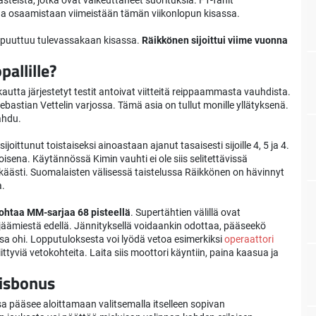
steista, jotka ovat vaikeuttaneet suorituksia. F1-fanit
 osaamistaan viimeistään tämän viikonlopun kisassa.
in puuttuu tulevassakaan kisassa.
Räikkönen sijoittui viime vuonna
allille?
autta järjestetyt testit antoivat viitteitä reippaammasta vauhdista.
bastian Vettelin varjossa. Tämä asia on tullut monille yllätyksenä.
ahdu.
ijoittunut toistaiseksi ainoastaan ajanut tasaisesti sijoille 4, 5 ja 4.
toisena. Käytännössä Kimin vauhti ei ole siis selitettävissä
kkäästi. Suomalaisten välisessä taistelussa Räikkönen on hävinnyt
a.
 johtaa MM-sarjaa 68 pisteellä
. Supertähtien välillä ovat
tä jäämiestä edellä. Jännityksellä voidaankin odottaa, pääseekö
nsa ohi. Lopputuloksesta voi lyödä vetoa esimerkiksi
operaattori
ittyviä vetokohteita. Laita siis moottori käyntiin, paina kaasua ja
aisbonus
a pääsee aloittamaan valitsemalla itselleen sopivan