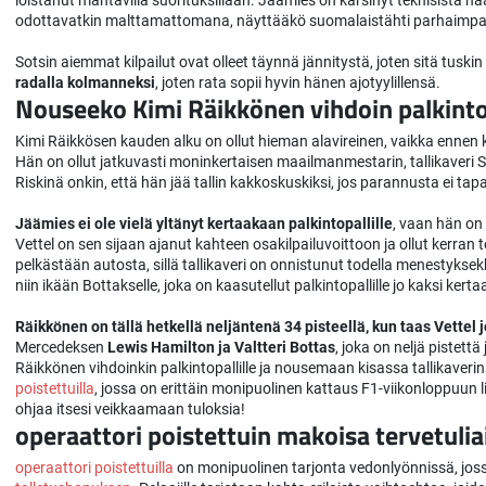
loistanut mahtavilla suorituksillaan. Jäämies on kärsinyt teknisistä haa
odottavatkin malttamattomana, näyttääkö suomalaistähti parhaimpaa
Sotsin aiemmat kilpailut ovat olleet täynnä jännitystä, joten sitä tusk
radalla kolmanneksi
, joten rata sopii hyvin hänen ajotyylillensä.
Nouseeko Kimi Räikkönen vihdoin palkintop
Kimi Räikkösen kauden alku on ollut hieman alavireinen, vaikka ennen k
Hän on ollut jatkuvasti moninkertaisen maailmanmestarin, tallikaveri Se
Riskinä onkin, että hän jää tallin kakkoskuskiksi, jos parannusta ei tap
Jäämies ei ole vielä yltänyt kertaakaan palkintopallille
, vaan hän on s
Vettel on sen sijaan ajanut kahteen osakilpailuvoittoon ja ollut kerran 
pelkästään autosta, sillä tallikaveri on onnistunut todella menestykse
niin ikään Bottakselle, joka on kaasutellut palkintopallille jo kaksi kerta
Räikkönen on tällä hetkellä neljäntenä 34 pisteellä, kun taas Vettel
Mercedeksen
Lewis Hamilton ja Valtteri Bottas
, joka on neljä pistet
Räikkönen vihdoinkin palkintopallille ja nousemaan kisassa tallikaveri
poistettuilla
, jossa on erittäin monipuolinen kattaus F1-viikonloppuun li
ohjaa itsesi veikkaamaan tuloksia!
operaattori poistettuin makoisa tervetuli
operaattori poistettuilla
on monipuolinen tarjonta vedonlyönnissä, joss