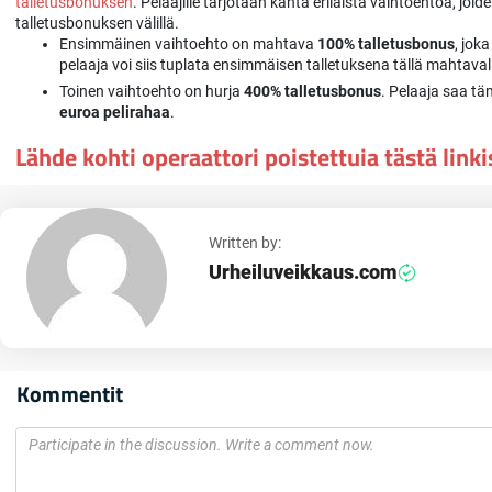
talletusbonuksen
. Pelaajille tarjotaan kahta erilaista vaihtoehtoa, jo
talletusbonuksen välillä.
Ensimmäinen vaihtoehto on mahtava
100% talletusbonus
, jok
pelaaja voi siis tuplata ensimmäisen talletuksena tällä mahtavall
Toinen vaihtoehto on hurja
400% talletusbonus
. Pelaaja saa t
euroa pelirahaa
.
Lähde kohti operaattori poistettuia tästä linki
Written by:
Urheiluveikkaus.com
Kommentit