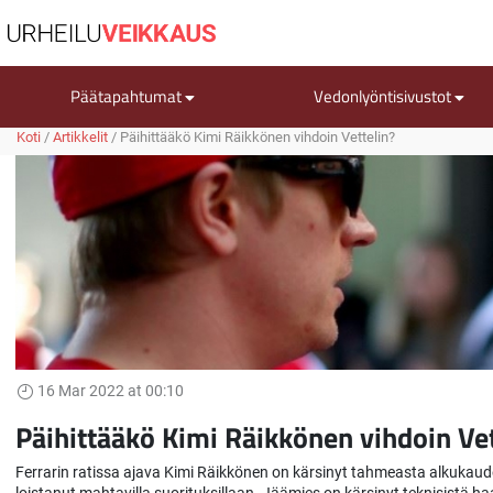
Päätapahtumat
Vedonlyöntisivustot
Koti
/
Artikkelit
/
Päihittääkö Kimi Räikkönen vihdoin Vettelin?
16 Mar 2022 at 00:10
Päihittääkö Kimi Räikkönen vihdoin Vet
Ferrarin ratissa ajava Kimi Räikkönen on kärsinyt tahmeasta alkukaude