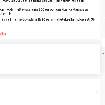
iden joukosta voi päättää mieluisan valinnan kahden erilaisen
a on hyödynnettävissä
aina 300 euroon saakka
. Käytännössä
a edulla!
ämän valinnan hyödyntämällä
10 euron talletuksella mukavasti 50
stä
MA