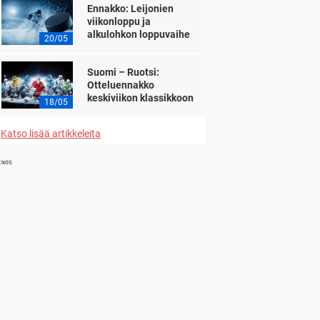
Ennakko: Leijonien
viikonloppu ja
alkulohkon loppuvaihe
20/05
Suomi – Ruotsi:
Otteluennakko
keskiviikon klassikkoon
18/05
Katso lisää artikkeleita
INOS