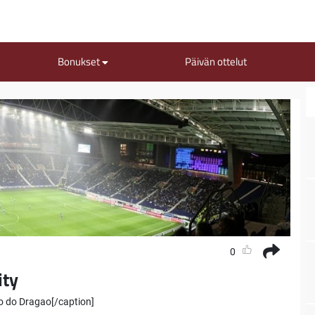
Bonukset
Päivän ottelut
0
ity
o do Dragao[/caption]