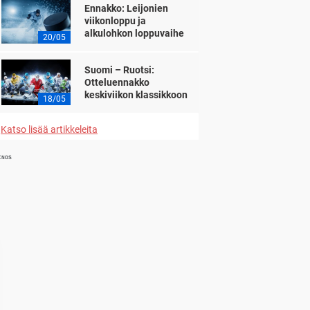
Ennakko: Leijonien
viikonloppu ja
alkulohkon loppuvaihe
20/05
Suomi – Ruotsi:
Otteluennakko
keskiviikon klassikkoon
18/05
Katso lisää artikkeleita
INOS