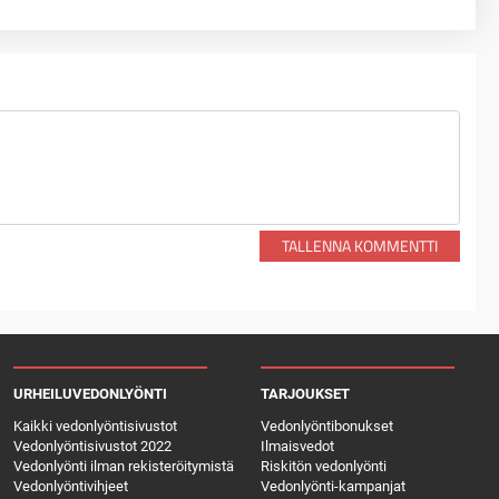
TALLENNA KOMMENTTI
URHEILUVEDONLYÖNTI
TARJOUKSET
Kaikki vedonlyöntisivustot
Vedonlyöntibonukset
Vedonlyöntisivustot 2022
Ilmaisvedot
Vedonlyönti ilman rekisteröitymistä
Riskitön vedonlyönti
Vedonlyöntivihjeet
Vedonlyönti-kampanjat