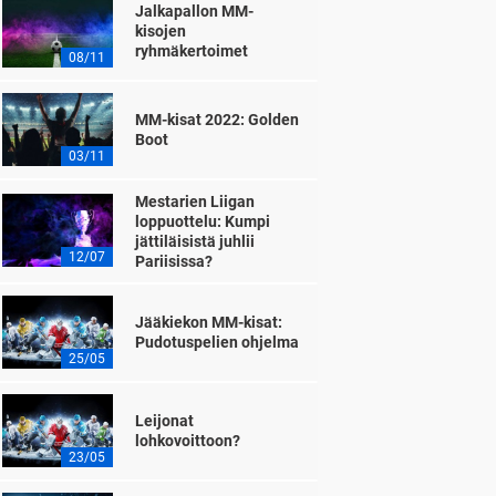
Jalkapallon MM-
kisojen
ryhmäkertoimet
08/11
MM-kisat 2022: Golden
Boot
03/11
Mestarien Liigan
loppuottelu: Kumpi
jättiläisistä juhlii
12/07
Pariisissa?
Jääkiekon MM-kisat:
Pudotuspelien ohjelma
25/05
Leijonat
lohkovoittoon?
23/05