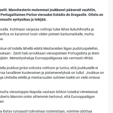
pelit. Manchesterin molemmat joukkueet pääsevät vauhtiin,
ortugalilainen Porton vieraaksi Estádio do Dragaolle. Ottelu on
maalin syntyaikaa ja tekijää.
alla. Kotimaan sarjassa voittoja tulee lähes liukuhihnalta ja
enfica on karannut tosin viiden pisteen karkumatkalle, mutta
sa.
e oli todella lähellä edetä Mestareiden liigan pudotuspeleihin,
mukaan - Zenit haki arvokkaan vieraspisteen Portugalista ja eteni
jään. Menestyshaluja Eurooppaliigassa siis varmasti riittää.
a joukkue jyräsi voitosta voittoon ja tuntui, että joukkueelle ei
nsa tavallinen kuolevainen ja pistemenetyksiä on tullut. Joukkue on
staja Unitedia edellä ja mestaruuden suhteen kaikki on vielä omissa
, mutta vierastappio Napolia vastaan lohkon toiseksi viimeisessä
oberto Mancini onkin sittemmin kertonut, että Eurooppaliigan
aan.
ta löytyy runsaasti tulivoimaa rosteristaan, voimme odottaa