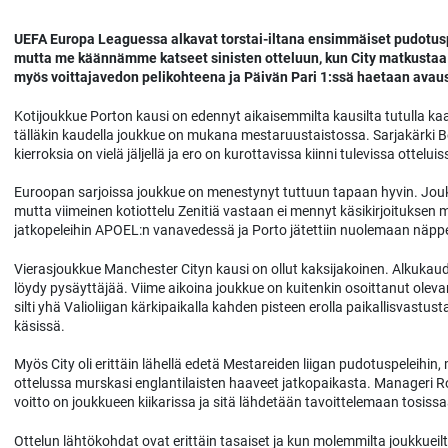
UEFA Europa Leaguessa alkavat torstai-iltana ensimmäiset pudotus
mutta me käännämme katseet sinisten otteluun, kun City matkustaa P
myös voittajavedon pelikohteena ja Päivän Pari 1:ssä haetaan avaus
Kotijoukkue Porton kausi on edennyt aikaisemmilta kausilta tutulla kaav
tälläkin kaudella joukkue on mukana mestaruustaistossa. Sarjakärki B
kierroksia on vielä jäljellä ja ero on kurottavissa kiinni tulevissa otteluis
Euroopan sarjoissa joukkue on menestynyt tuttuun tapaan hyvin. Joukku
mutta viimeinen kotiottelu Zenitiä vastaan ei mennyt käsikirjoituksen 
jatkopeleihin APOEL:n vanavedessä ja Porto jätettiin nuolemaan näppe
Vierasjoukkue Manchester Cityn kausi on ollut kaksijakoinen. Alkukaudell
löydy pysäyttäjää. Viime aikoina joukkue on kuitenkin osoittanut oleva
silti yhä Valioliigan kärkipaikalla kahden pisteen erolla paikallisvastu
käsissä.
Myös City oli erittäin lähellä edetä Mestareiden liigan pudotuspeleihin
ottelussa murskasi englantilaisten haaveet jatkopaikasta. Manageri R
voitto on joukkueen kiikarissa ja sitä lähdetään tavoittelemaan tosiss
Ottelun lähtökohdat ovat erittäin tasaiset ja kun molemmilta joukkueil