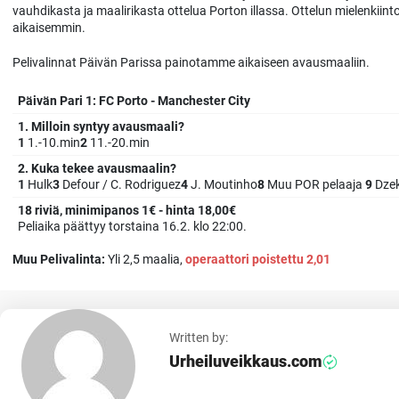
vauhdikasta ja maalirikasta ottelua Porton illassa. Ottelun mielenkiin
aikaisemmin.
Pelivalinnat Päivän Parissa painotamme aikaiseen avausmaaliin.
Päivän Pari 1: FC Porto - Manchester City
1. Milloin syntyy avausmaali?
1
1.-10.min
2
11.-20.min
2. Kuka tekee avausmaalin?
1
Hulk
3
Defour / C. Rodriguez
4
J. Moutinho
8
Muu POR pelaaja
9
Dze
18 riviä, minimipanos 1€ - hinta 18,00€
Peliaika päättyy torstaina 16.2. klo 22:00.
Muu Pelivalinta:
Yli 2,5 maalia,
operaattori poistettu 2,01
Written by:
Urheiluveikkaus.com