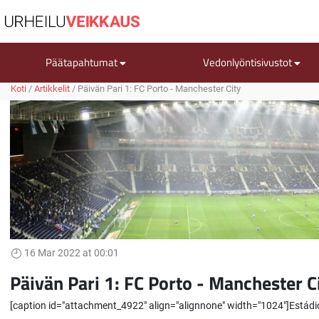
Päätapahtumat
Vedonlyöntisivustot
Koti
/
Artikkelit
/
Päivän Pari 1: FC Porto - Manchester City
16 Mar 2022 at 00:01
Päivän Pari 1: FC Porto - Manchester C
[caption id="attachment_4922" align="alignnone" width="1024"]Estádi