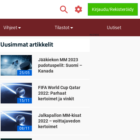
Kirjaudu/Rekisteröidy
Vihjeet
Tilastot
Uutiset
MAINOS
Uusimmat artikkelit
Jääkiekon MM 2023
pudotuspelit: Suomi –
Kanada
25/05
FIFA World Cup Qatar
2022: Parhaat
kertoimet ja vinkit
15/11
Jalkapallon MM-kisat
2022 – voittajavedon
kertoimet
08/11