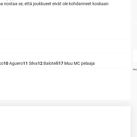
toa nostaa se, että joukkueet eivät ole kohdanneet koskaan
ko
10
Aguero
11
Silva
12
Balotelli
17
Muu MC pelaaja
MA