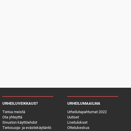
URHEILUVEIKKAUS?
URHEILUMAAILMA
Tietoa meistä
Urheilutapahtumat 2022
Ota yhteyttä
Uutiset
Sivuston käyttöehdot
Livetulokset
Tietosuoja- ja evästekäytäntö
Ottelukeskus