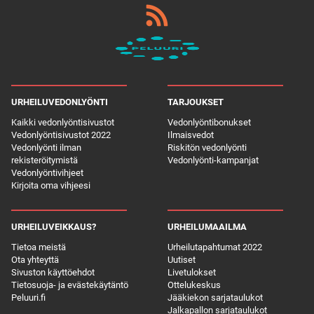
URHEILUVEDONLYÖNTI
TARJOUKSET
Kaikki vedonlyöntisivustot
Vedonlyöntibonukset
Vedonlyöntisivustot 2022
Ilmaisvedot
Vedonlyönti ilman
Riskitön vedonlyönti
rekisteröitymistä
Vedonlyönti-kampanjat
Vedonlyöntivihjeet
Kirjoita oma vihjeesi
URHEILUVEIKKAUS?
URHEILUMAAILMA
Tietoa meistä
Urheilutapahtumat 2022
Ota yhteyttä
Uutiset
Sivuston käyttöehdot
Livetulokset
Tietosuoja- ja evästekäytäntö
Ottelukeskus
Peluuri.fi
Jääkiekon sarjataulukot
Jalkapallon sarjataulukot