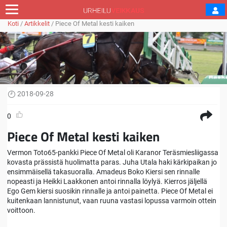
Koti
/
Artikkelit
/
Piece Of Metal kesti kaiken
2018-09-28
0
Piece Of Metal kesti kaiken
Vermon Toto65-pankki Piece Of Metal oli Karanor Teräsmiesliigassa
kovasta prässistä huolimatta paras. Juha Utala haki kärkipaikan jo
ensimmäisellä takasuoralla. Amadeus Boko Kiersi sen rinnalle
nopeasti ja Heikki Laakkonen antoi rinnalla löylyä. Kierros jäljellä
Ego Gem kiersi suosikin rinnalle ja antoi painetta. Piece Of Metal ei
kuitenkaan lannistunut, vaan ruuna vastasi lopussa varmoin ottein
voittoon.