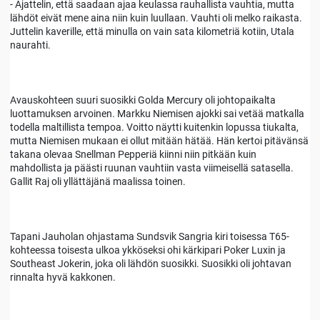
- Ajattelin, että saadaan ajaa keulassa rauhallista vauhtia, mutta
lähdöt eivät mene aina niin kuin luullaan. Vauhti oli melko raikasta.
Juttelin kaverille, että minulla on vain sata kilometriä kotiin, Utala
naurahti.
Avauskohteen suuri suosikki Golda Mercury oli johtopaikalta
luottamuksen arvoinen. Markku Niemisen ajokki sai vetää matkalla
todella maltillista tempoa. Voitto näytti kuitenkin lopussa tiukalta,
mutta Niemisen mukaan ei ollut mitään hätää. Hän kertoi pitävänsä
takana olevaa Snellman Pepperiä kiinni niin pitkään kuin
mahdollista ja päästi ruunan vauhtiin vasta viimeisellä satasella.
Gallit Raj oli yllättäjänä maalissa toinen.
Tapani Jauholan ohjastama Sundsvik Sangria kiri toisessa T65-
kohteessa toisesta ulkoa ykköseksi ohi kärkipari Poker Luxin ja
Southeast Jokerin, joka oli lähdön suosikki. Suosikki oli johtavan
rinnalta hyvä kakkonen.