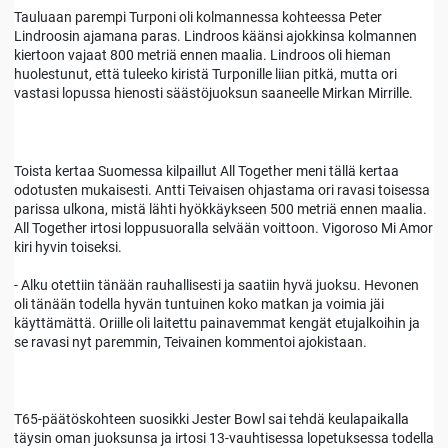
Tauluaan parempi Turponi oli kolmannessa kohteessa Peter
Lindroosin ajamana paras. Lindroos käänsi ajokkinsa kolmannen
kiertoon vajaat 800 metriä ennen maalia. Lindroos oli hieman
huolestunut, että tuleeko kiristä Turponille liian pitkä, mutta ori
vastasi lopussa hienosti säästöjuoksun saaneelle Mirkan Mirrille.
Toista kertaa Suomessa kilpaillut All Together meni tällä kertaa
odotusten mukaisesti. Antti Teivaisen ohjastama ori ravasi toisessa
parissa ulkona, mistä lähti hyökkäykseen 500 metriä ennen maalia.
All Together irtosi loppusuoralla selvään voittoon. Vigoroso Mi Amor
kiri hyvin toiseksi.
- Alku otettiin tänään rauhallisesti ja saatiin hyvä juoksu. Hevonen
oli tänään todella hyvän tuntuinen koko matkan ja voimia jäi
käyttämättä. Oriille oli laitettu painavemmat kengät etujalkoihin ja
se ravasi nyt paremmin, Teivainen kommentoi ajokistaan.
T65-päätöskohteen suosikki Jester Bowl sai tehdä keulapaikalla
täysin oman juoksunsa ja irtosi 13-vauhtisessa lopetuksessa todella