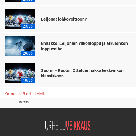
Leijonat lohkovoittoon?
23/05
Ennakko: Leijonien viikonloppu ja alkulohkon
loppuvaihe
20/05
Suomi – Ruotsi: Otteluennakko keskiviikon
klassikkoon
18/05
Katso lisää artikkeleita
MAINOS