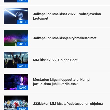
15/11
Jalkapallon MM-kisat 2022 – voittajavedon
kertoimet
08/11
Jalkapallon MM-kisojen ryhmäkertoimet
08/11
MM-kisat 2022: Golden Boot
03/11
Mestarien Liigan loppuottelu: Kumpi
jättiläisistä juhlii Pariisissa?
12/07
Jääkiekon MM-kisat: Pudotuspelien ohjelma
25/05