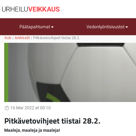
Päätapahtumat
Vedonlyöntisivustot
Koti
/
Artikkelit
/
Pitkävetovihjeet tiistai 28.2.
16 Mar 2022 at 00:10
Pitkävetovihjeet tiistai 28.2.
Maaleja, maaleja ja maaleja!