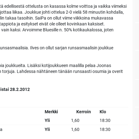
ä edellisestä ottelusta on kasassa kolme voittoa ja vaikka viimeksi
ijottaa liikaa. Joukkue johti ottelua 2-0 vielä 58 minuutin kohdalla,
in takaa tasoihin. SaiPa on ollut viime viikkoina mukavassa
tappiota ja esitykset eivät ole olleet kovinkaan kaksiset.
vain kaksi. Arvoimme Bluesille n. 50% kotikaukalossa, joten
unsasmaalisia. Ilves on ollut sarjan runsasmaalisin joukkue
ia joukkueita. Lisäksi kotijoukkueen maalilla pelaa Joonas
n torjuja. Lahdessa nähtäneen tänään runsaasti osumia ja overit
iistai 28.2.2012
Merkki
Kerroin
Klo
Yli
1,60
18:30
ia
Yli
1,60
18:30