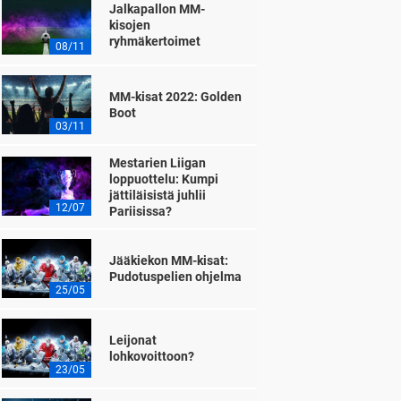
Jalkapallon MM-
kisojen
ryhmäkertoimet
08/11
MM-kisat 2022: Golden
Boot
03/11
Mestarien Liigan
loppuottelu: Kumpi
jättiläisistä juhlii
12/07
Pariisissa?
Jääkiekon MM-kisat:
Pudotuspelien ohjelma
25/05
Leijonat
lohkovoittoon?
23/05