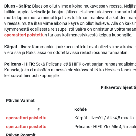
Blues - SaiPa:
Blues on ollut viime aikoina mukavassa vireessä. Neljäst
tulikin tappio Ilvekselle jatkoajan jälkeen ei siihen tulokseen kannata tu
mutta lopun musta minuutti ja Ilves tuli ilman maalivahtia kahden maal
vireessä, mutta ihan viime aikoina käyrä on ollut laskeva. Alla on kaksi 
Kymmenestä edellisestä reissupelistä SaiPa on onnistunut voittamaan 
operaattori poistettu
n tarjous kotimenestyksestä kelpaa kupongille.
Kärpät - Ilves:
Kummankin joukkueen ottelut ovat olleet viime aikoina r
vieraissa ja Raksilassa on odotettavissa reilusti osumia tänäänkin.
Pelicans - HIFK:
Sekä Pelicans, että HIFK ovat sarjan runsasmaalisimp
Kuusela, joka ei missään nimessä ole ykkösvahti Niko Hovisen tasoine
kelpaavat hienosti kupongille.
Pitkävetovihjeet t
Päivän Varmat
#
Kohde
operaattori poistettu
Kärpät - IlvesYli / Alle 4,5 maalia
operaattori poistettu
Pelicans - HIFK Yli / Alle 4,5 maal
Päivän Pommit