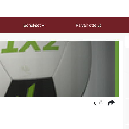
Bonukset
Päivän ottelut
0