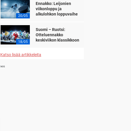
Ennakko: Leijonien
viikonloppu ja
alkulohkon loppuvaihe
20/05
Suomi – Ruotsi:
Otteluennakko
keskiviikon klassikkoon
18/05
Katso lisää artikkeleita
INOS