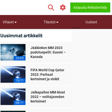
Kirjaudu/Rekisteröidy
Vihjeet
Tilastot
Uutiset
MAINOS
Uusimmat artikkelit
Jääkiekon MM 2023
pudotuspelit: Suomi –
Kanada
25/05
FIFA World Cup Qatar
2022: Parhaat
kertoimet ja vinkit
15/11
Jalkapallon MM-kisat
2022 – voittajavedon
kertoimet
08/11