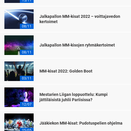
15/11
Jalkapallon MM-kisat 2022 – voittajavedon
kertoimet
08/11
Jalkapallon MM-kisojen ryhmäkertoimet
08/11
MM-kisat 2022: Golden Boot
03/11
Mestarien Liigan loppuottelu: Kumpi
jättiläisistä juhlii Pariisissa?
12/07
Jääkiekon MM-kisat: Pudotuspelien ohjelma
25/05