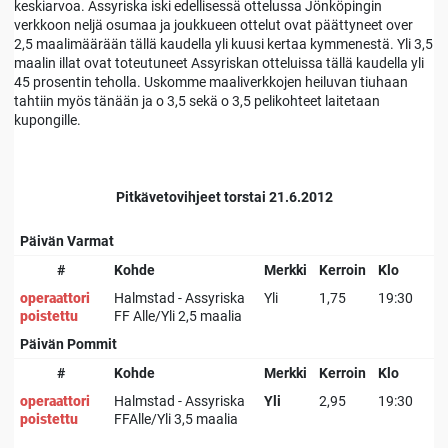
keskiarvoa. Assyriska iski edellisessä ottelussa Jönköpingin
verkkoon neljä osumaa ja joukkueen ottelut ovat päättyneet over
2,5 maalimäärään tällä kaudella yli kuusi kertaa kymmenestä. Yli 3,5
maalin illat ovat toteutuneet Assyriskan otteluissa tällä kaudella yli
45 prosentin teholla. Uskomme maaliverkkojen heiluvan tiuhaan
tahtiin myös tänään ja o 3,5 sekä o 3,5 pelikohteet laitetaan
kupongille.
Pitkävetovihjeet torstai 21.6.2012
Päivän Varmat
#
Kohde
Merkki
Kerroin
Klo
operaattori
Halmstad - Assyriska
Yli
1,75
19:30
poistettu
FF Alle/Yli 2,5 maalia
Päivän Pommit
#
Kohde
Merkki
Kerroin
Klo
operaattori
Halmstad - Assyriska
Yli
2,95
19:30
poistettu
FFAlle/Yli 3,5 maalia