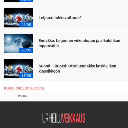
Leijonat lohkovoittoon?
23/05
Ennakko: Leijonien viikonloppu ja alkulohkon
loppuvaihe
20/05
Suomi – Ruotsi: Otteluennakko keskiviikon
klassikkoon
18/05
Katso lisää artikkeleita
MAINOS