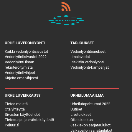
URHEILUVEDONLYÖNTI
TARJOUKSET
Kaikki vedonlyöntisivustot
Vedonlyöntibonukset
Vedonlyöntisivustot 2022
Ilmaisvedot
Vedonlyönti ilman
Riskitön vedonlyönti
rekisteröitymistä
Vedonlyönti-kampanjat
Vedonlyöntivihjeet
Kirjoita oma vihjeesi
URHEILUVEIKKAUS?
URHEILUMAAILMA
Tietoa meistä
Urheilutapahtumat 2022
Ota yhteyttä
Uutiset
Sivuston käyttöehdot
Livetulokset
Tietosuoja- ja evästekäytäntö
Ottelukeskus
Peluuri.fi
Jääkiekon sarjataulukot
Jalkapallon sarjataulukot