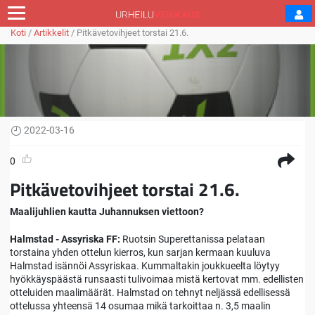
Koti
/
Artikkelit
/
Pitkävetovihjeet torstai 21.6.
2022-03-16
0
Pitkävetovihjeet torstai 21.6.
Maalijuhlien kautta Juhannuksen viettoon?
Halmstad - Assyriska FF:
Ruotsin Superettanissa pelataan
torstaina yhden ottelun kierros, kun sarjan kermaan kuuluva
Halmstad isännöi Assyriskaa. Kummaltakin joukkueelta löytyy
hyökkäyspäästä runsaasti tulivoimaa mistä kertovat mm. edellisten
otteluiden maalimäärät. Halmstad on tehnyt neljässä edellisessä
ottelussa yhteensä 14 osumaa mikä tarkoittaa n. 3,5 maalin