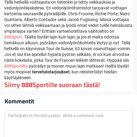
Tällä hetkellä voittajasta on tietenkin jo tehty veikkauksia ja
vedonlyöntilaskelmia. Eri vedonlyöntitoimistot tarjoavat voittajan
kertoimia seuraaville pyöräilijöille: Chris Froome, Richie Porte, Nairo
Quintana, Alberto Contador sekä Jacob Fuglsang. Missä voittajaa
voi sitten lähteä veikkaamaan ja lyödä omat vedot tulille heinäkuista
ympäriajoa varten? Erittäin varteenotettava vaihtoehto on
888Sport
. Täältä löydät lajin kuin lajin, ja jos et malta odottaa
heinäkuun alkuun, pyöräilyn vedonlyöntikohteita löytyy jo nyt. Tällä
hetkellä on käynnissä Tour de Suisse, 63 kovan osanottajan voimin.
Jos et sisi itse ajatellut hypätä pyörän selkään, ei voi kuin arvostaa
näitä kokelaita, jotka Tour de Francen leikkiin lähtevät. Hyppää siis
888Sportilta
pyöräilyn ja monen muun lajin matkaan! Heiltä löydät
myös mojovat
tervetulotarjoukset
, kun rekisteröidyt heidän
käyttäjäkseen.
Siirry 888Sportille suoraan tästä!
Kommentit