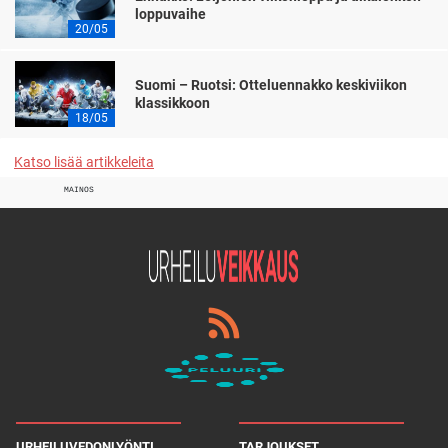
loppuvaihe
20/05
Suomi – Ruotsi: Otteluennakko keskiviikon
klassikkoon
18/05
Katso lisää artikkeleita
MAINOS
URHEILUVEDONLYÖNTI
TARJOUKSET