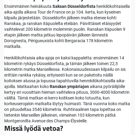
Ensimmäinen heinäkuuta
Saksan Düsseldorfista
henkilökohtaisella
aika-ajolla alkava Tour de France on jo 104. kerta, kun kyseinen
kilpailu järjestetään. Düsseldorfin jälkeen matka etenee kohti
Ranskaa, ja ranskan itäpuolelta etelään. Päivittäiset etäisyydet
vaihtelevat 200 kilometrin molemmin puolin. Ranskan itäpuolen 9
etapin jälkeen matka jatkuu lepopäivän jälkeen lännestä
Dorognesta, Périgueuxista kohti Bergaracia 178 kilometrin
matkalla.
Henkilökohtaisia aika-ajoja on kaksi kappaletta: ensimmäinen 14
kilometrin rykäys Düsseldorfista, ja tämän jälkeen toinen 22,5
kilometrin matka Marseillessa. Kokonaisuudessaan kilpailu on sis
erittäin rankka rykäisy, erityisesti kun se on paketoitu näillä
koitoksen alussa ja lopussa tapahtuvilla henmkilökohtaisilla aika-
ajoilla. Matkaahan koko
Ranskan ympäriajon
aikana pyöräilijöille
kertyy eri vuosittain hieman vaihteleva pituus, 3000-4000 kilometrin
väliltä. Tämä matkan ei kerro koitksen koko totuutta, kun
korkeuserojakin matkalta löytyy huimasti. Tänä vuonna koko matka
on pituudeltaa 3540 kilometria. Ruhtinaalinen tapa lopettaa on
tietenkin Marseillen jälkeinen, viimeinen 103 kilometrin pätkä
Montgeronilta Avenue des Champs-Élyséelle.
Missä lyödä vetoa?