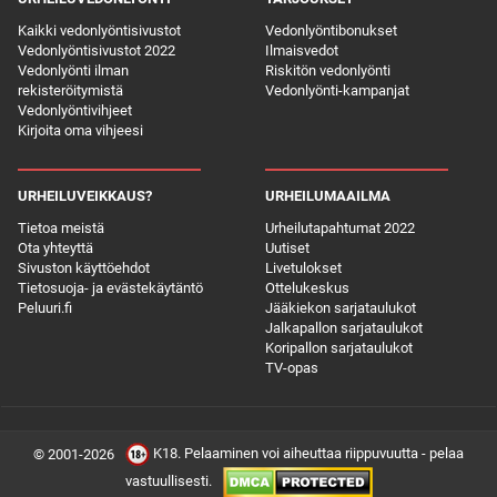
Kaikki vedonlyöntisivustot
Vedonlyöntibonukset
Vedonlyöntisivustot 2022
Ilmaisvedot
Vedonlyönti ilman
Riskitön vedonlyönti
rekisteröitymistä
Vedonlyönti-kampanjat
Vedonlyöntivihjeet
Kirjoita oma vihjeesi
URHEILUVEIKKAUS?
URHEILUMAAILMA
Tietoa meistä
Urheilutapahtumat 2022
Ota yhteyttä
Uutiset
Sivuston käyttöehdot
Livetulokset
Tietosuoja- ja evästekäytäntö
Ottelukeskus
Peluuri.fi
Jääkiekon sarjataulukot
Jalkapallon sarjataulukot
Koripallon sarjataulukot
TV-opas
K18. Pelaaminen voi aiheuttaa riippuvuutta - pelaa
© 2001-2026
vastuullisesti.