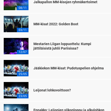
Jalkapallon MM-kisojen ryhmäkertoimet
08/11
MM-kisat 2022: Golden Boot
03/11
Mestarien Liigan loppuottelu: Kumpi
jättiläisistä juhlii Pariisissa?
12/07
Jääkiekon MM-kisat: Pudotuspelien ohjelma
25/05
Leijonat lohkovoittoon?
23/05
Ennakko: Leijonien viikonloppu ja alkulohkon