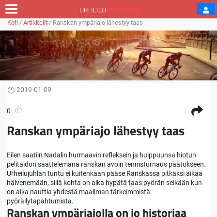
Koti
/
Artikkelit
/
Ranskan ympäriajo lähestyy taas
2019-01-09
0
Ranskan ympäriajo lähestyy taas
Eilen saatiin Nadalin hurmaavin refleksein ja huippuunsa hiotun
pelitaidon saattelemana ranskan avoin tennisturnaus päätökseen.
Urheilujuhlan tuntu ei kuitenkaan pääse Ranskassa pitkäksi aikaa
hälvenemään, sillä kohta on aika hypätä taas pyörän selkään kun
on aika nauttia yhdestä maailman tärkeimmistä
pyöräilytapahtumista.
Ranskan ympäriajolla on jo historiaa