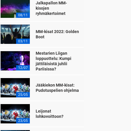
Jalkapallon MM-
kisojen
ryhmäkertoimet
08/11
MM-kisat 2022: Golden
Boot
03/11
Mestarien Liigan
loppuottelu: Kumpi
jättiläisistä juhlii
12/07
Pariisissa?
Jääkiekon MM-kisat:
Pudotuspelien ohjelma
25/05
Leijonat
lohkovoittoon?
23/05