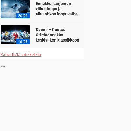
Ennakko: Leijonien
viikonloppu ja
alkulohkon loppuvaihe
20/05
Suomi – Ruotsi:
Otteluennakko
keskiviikon klassikkoon
18/05
Katso lisää artikkeleita
INOS