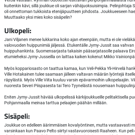
Vetoa vastaan. Ryhmän odotettiin esittävän peripohjanmaalaista hurlum
kuitenkin kävi, sillä joukkue oli sarjan vähäjuoksuisimpia. Pelinjohtaja 
oli onnettoman tukkoista etenijäpuutteen johdosta. Joukkueeseen haett
Muuttaako yksi mies koko sisäpelin?
Ulkopeli:
Jani Viljanen menee lukkarina koko ajan eteenpäin, mutta ei ole vieläkää
valovuoden huippunimiä jäljessä. Etukentälle Jymy-Jussit saa vahvan j
huippuhankinta. Suomensarjasta takaisin pääsarjatasolle palaava Eiro
etumieheksi Jymy-Jusseilla on laittaa kaiken kokenut Mikko Vainionpää
Myös koppariosasto on taattua kamaa, kun Veli-Pekka Yli-Hirvelä hanki
Ville Hotakainen tulee saamaan jälleen valtavan määrän lyöntejä itsellee
räpylästä. Myös Ville Viita kuuluu varsin epävarmoihin ulkopelaajiin. V
nuoresta Severi Piispasesta tai Tero Tyynelästä nousemaan huippulinja
Eniten Jymy-Jussit häviää ulkopelissä kärkijoukkueille pelitaktisella 
Pohjanmaalla meinaa tarttua pelaajien päähän millään.
Sisäpeli:
Joukkue on edelleen äärimmäisen kovalyöntinen, mutta vastaavasti melk
varsinkaan kun Paavo Pelto siirtyi vastavuoroisesti Raaheen. Kun peli