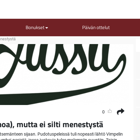
Bonukset
Päivän ottelut
enestystä
0
oa), mutta ei silti menestystä
semänteen sijaan. Pudotuspeleissä tuli nopeasti lähtö Vimpelin