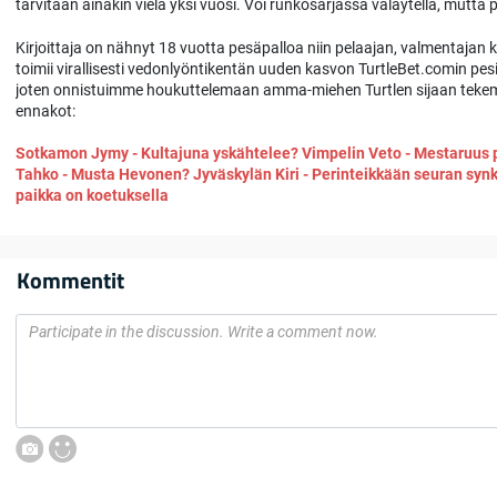
tarvitaan ainakin vielä yksi vuosi. Voi runkosarjassa väläytellä, mutta p
Kirjoittaja on nähnyt 18 vuotta pesäpalloa niin pelaajan, valmentajan
toimii virallisesti vedonlyöntikentän uuden kasvon TurtleBet.comin pes
joten onnistuimme houkuttelemaan amma-miehen Turtlen sijaan teke
ennakot:
Sotkamon Jymy - Kultajuna yskähtelee?
Vimpelin Veto - Mestaruus 
Tahko - Musta Hevonen?
Jyväskylän Kiri - Perinteikkään seuran sy
paikka on koetuksella
Kommentit