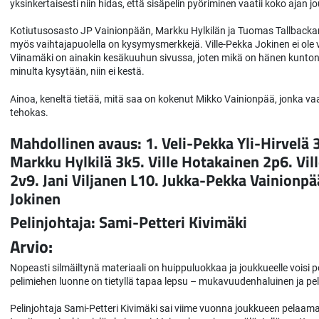
yksinkertaisesti niin hidas, että sisäpelin pyöriminen vaatii koko ajan
Kotiutusosasto JP Vainionpään, Markku Hylkilän ja Tuomas Tallbackan 
myös vaihtajapuolella on kysymysmerkkejä. Ville-Pekka Jokinen ei ole 
Viinamäki on ainakin kesäkuuhun sivussa, joten mikä on hänen kunto
minulta kysytään, niin ei kestä.
Ainoa, keneltä tietää, mitä saa on kokenut Mikko Vainionpää, jonka v
tehokas.
Mahdollinen avaus: 1. Veli-Pekka Yli-Hirvelä 3
Markku Hylkilä 3k5. Ville Hotakainen 2p6. Vill
2v9. Jani Viljanen L10. Jukka-Pekka Vainionp
Jokinen
Pelinjohtaja: Sami-Petteri Kivimäki
Arvio:
Nopeasti silmäiltynä materiaali on huippuluokkaa ja joukkueelle voisi 
pelimiehen luonne on tietyllä tapaa lepsu – mukavuudenhaluinen ja peli
Pelinjohtaja Sami-Petteri Kivimäki sai viime vuonna joukkueen pelaama