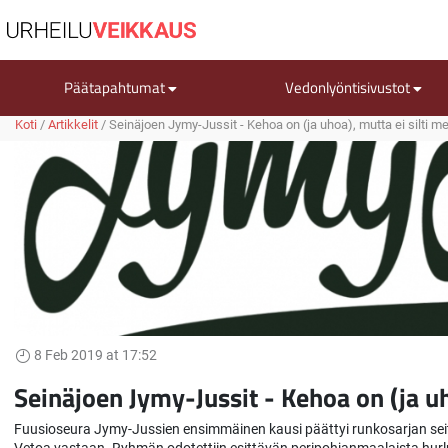
Päätapahtumat
Vedonlyöntisivustot
Koti
/
Artikkelit
/
Seinäjoen Jymy-Jussit - Kehoa on (ja uhoa), mutta ei silti m
8 Feb 2019 at 17:52
Seinäjoen Jymy-Jussit - Kehoa on (ja uh
Fuusioseura Jymy-Jussien ensimmäinen kausi päättyi runkosarjan seit