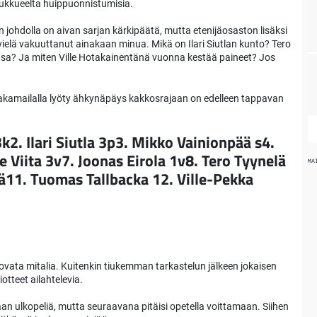
 joukkueelta huippuonnistumisia.
johdolla on aivan sarjan kärkipäätä, mutta etenijäosaston lisäksi
vielä vakuuttanut ainakaan minua. Mikä on Ilari Siutlan kunto? Tero
nsa? Ja miten Ville Hotakainentänä vuonna kestää paineet? Jos
aakamailalla lyöty ähkynäpäys kakkosrajaan on edelleen tappavan
k2. Ilari Siutla 3p3. Mikko Vainionpää s4.
e Viita 3v7. Joonas Eirola 1v8. Tero Tyynelä
MA
ää11. Tuomas Tallbacka 12. Ville-Pekka
povata mitalia. Kuitenkin tiukemman tarkastelun jälkeen jokaisen
otteet ailahtelevia.
an ulkopeliä, mutta seuraavana pitäisi opetella voittamaan. Siihen