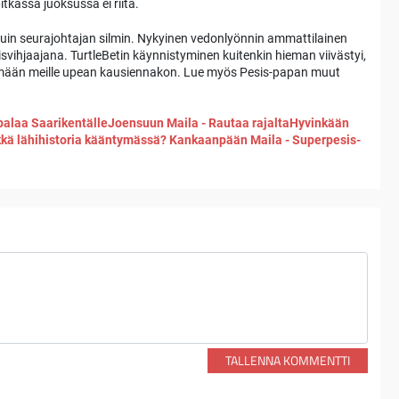
itkässä juoksussa ei riitä.
 kuin seurajohtajan silmin. Nykyinen vedonlyönnin ammattilainen
isvihjaajana. TurtleBetin käynnistyminen kuitenkin hieman viivästyi,
mään meille upean kausiennakon. Lue myös Pesis-papan muut
palaa Saarikentälle
Joensuun Maila - Rautaa rajalta
Hyvinkään
nkkä lähihistoria kääntymässä?
Kankaanpään Maila - Superpesis-
TALLENNA KOMMENTTI