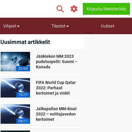
Kirjaudu/Rekisteröidy
Vihjeet
Tilastot
Uutiset
MAINOS
Uusimmat artikkelit
Jääkiekon MM 2023
pudotuspelit: Suomi –
Kanada
25/05
FIFA World Cup Qatar
2022: Parhaat
kertoimet ja vinkit
15/11
Jalkapallon MM-kisat
2022 – voittajavedon
kertoimet
08/11