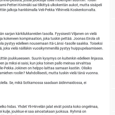
hei-pesistä, jossa juoksuja tulee molempiin suuntiin. Toisin
Sami-Petteri Kivimäki sai tilkittyä ulkokentän aukot, mutta sisäpeli
iin jalkoja hankkimalla Veli-Pekka Ylihirvelä Koskenkorvalta.
n sarjan kärkilukkareiden tasolla. Fyysisesti Viljanen on vielä
a kokeneen kompinaation, joka tuskin pettää. Joonas Eirola oli
la pystyy edelleen nousemaan Itä-Länsi -tasolle saakka. Toiseksi
, joka vielä näilläkin vuosikymmenillä pystyy huippupelaamiseen.
ttiin joukkueeseen. Suurin kysymys on kuitenkin edelleen linjassa.
n ja miksi ei saisi, kun joka toinen pallo meinaa sirvahtaa
ille-Pekka Jokinen on helppo laittaa samaan kastiin. Olisiko
miehen rooliin? Mahdollisesti, mutta tuskin vielä tänä vuonna.
puolella. Se, mikä Sotkamossa saadaan äidinmaidossa, ei
o hidas. Yhdet Yli-Hirvelän jalat eivät poista koko ongelmaa,
 ei kulje, joukkue ei saa ainoatakaan juoksua. Ryhmä on