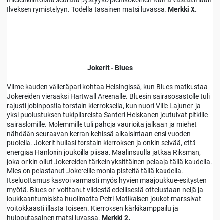
mielenkiintoista seurata pystyykö pienikokoinen KalPa vastaamaan
Ilveksen rymistelyyn. Todella tasainen matsi luvassa.
Merkki X.
Jokerit - Blues
Viime kauden välieräpari kohtaa Helsingissä, kun Blues matkustaa
Jokereiden vieraaksi Hartwall Areenalle. Bluesin sairasosastolle tuli
rajusti jobinpostia torstain kierroksella, kun nuori Ville Lajunen ja
yksi puolustuksen tukipilareista Santeri Heiskanen joutuivat pitkille
sairaslomille. Molemmille tuli pahoja vaurioita jalkaan ja miehet
nähdään seuraavan kerran kehissä aikaisintaan ensi vuoden
puolella. Jokerit huilasi torstain kierroksen ja onkin selvää, että
energiaa Hanlonin joukoilla piisaa. Maalinsuulla jatkaa Riksman,
joka onkin ollut Jokereiden tärkein yksittäinen pelaaja tällä kaudella.
Mies on pelastanut Jokereille monia pisteitä tällä kaudella.
Itseluottamus kasvoi varmasti myös hyvien maajoukkue-esitysten
myötä. Blues on voittanut viidestä edellisestä ottelustaan neljä ja
loukkaantumisista huolimatta Petri Matikaisen joukot marssivat
voitokkaasti illasta toiseen. Kierroksen kärkikamppailu ja
huipputasainen matsi luvassa.
Merkki 2.