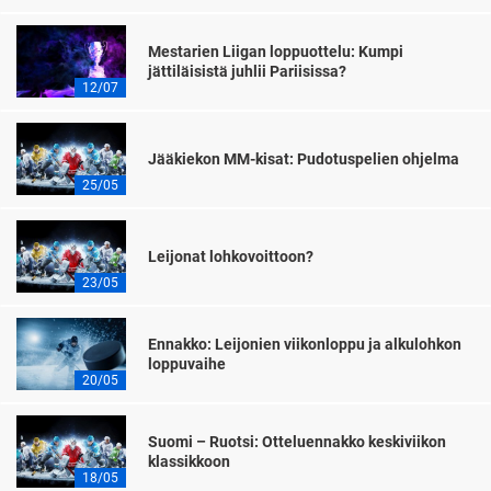
Mestarien Liigan loppuottelu: Kumpi
jättiläisistä juhlii Pariisissa?
12/07
Jääkiekon MM-kisat: Pudotuspelien ohjelma
25/05
Leijonat lohkovoittoon?
23/05
Ennakko: Leijonien viikonloppu ja alkulohkon
loppuvaihe
20/05
Suomi – Ruotsi: Otteluennakko keskiviikon
klassikkoon
18/05