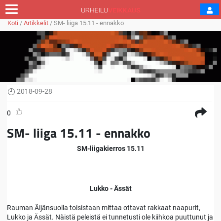
Koti
/
Artikkelit
/
SM- liiga 15.11 - ennakko
2018-09-28
0
SM- liiga 15.11 - ennakko
SM-liigakierros 15.11
Lukko - Ässät
Rauman Äijänsuolla toisistaan mittaa ottavat rakkaat naapurit,
Lukko ja Ässät. Näistä peleistä ei tunnetusti ole kiihkoa puuttunut ja