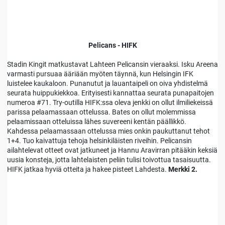
Pelicans - HIFK
Stadin Kingit matkustavat Lahteen Pelicansin vieraaksi. Isku Areena
varmasti pursuaa ääriään myöten täynnä, kun Helsingin IFK
luistelee kaukaloon. Punanutut ja lauantaipeli on oiva yhdistelmä
seurata huippukiekkoa. Erityisesti kannattaa seurata punapaitojen
numeroa #71. Try-outilla HIFK:ssa oleva jenkki on ollut ilmiliekeissä
parissa pelaamassaan ottelussa. Bates on ollut molemmissa
pelaamissaan otteluissa lähes suvereeni kentän päällikkö.
Kahdessa pelaamassaan ottelussa mies onkin paukuttanut tehot
1+4. Tuo kaivattuja tehoja helsinkiläisten riveihin. Pelicansin
ailahtelevat otteet ovat jatkuneet ja Hannu Aravirran pitääkin keksiä
uusia konsteja, jotta lahtelaisten peliin tulisi toivottua tasaisuutta.
HIFK jatkaa hyviä otteita ja hakee pisteet Lahdesta.
Merkki 2.