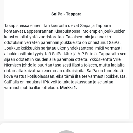
SaiPa - Tappara
Tasapisteissä ennen illan kierrosta olevat Saipa ja Tappara
kohtaavat Lappeenrannan Kisapuistossa. Molempien joukkueiden
kausi on ollut yhtä vuoristorataa. Tasaisemmin ja ennakko-
odotuksiin verraten paremmin joukkueista on onnistunut SaiPa.
Joukkue keikkuukin sarjataulukon yhdeksäntenä, mikä varmasti
ainakin osittain tyydyttää SaiPa-käskijä A-P Seliniä. Tapparalta sen
sijaan odotettiin kauden alla parempia otteita. Ykköskenttä Ville
Niemisen johdolla puurtaa tasaisesti illasta toiseen, mutta laajalta
rintamalta kaivataan enemmän ratkaisijoita. SaiPa on tunnetusti
kova vastus kotiluolassaan, eikä tämä ilta tee varmasti poikkeusta.
SaiPalla on maukas HPK-voitto takataskussaan ja se antaa
varmasti puhtia illan otteluun.
Merkki 1.