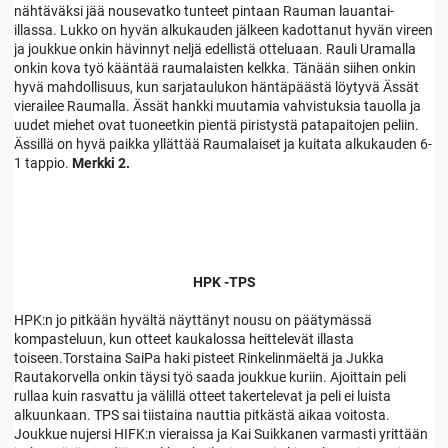
nähtäväksi jää nousevatko tunteet pintaan Rauman lauantai-
illassa. Lukko on hyvän alkukauden jälkeen kadottanut hyvän vireen
ja joukkue onkin hävinnyt neljä edellistä otteluaan. Rauli Uramalla
onkin kova työ kääntää raumalaisten kelkka. Tänään siihen onkin
hyvä mahdollisuus, kun sarjataulukon häntäpäästä löytyvä Ässät
vierailee Raumalla. Ässät hankki muutamia vahvistuksia tauolla ja
uudet miehet ovat tuoneetkin pientä piristystä patapaitojen peliin.
Ässillä on hyvä paikka yllättää Raumalaiset ja kuitata alkukauden 6-
1 tappio.
Merkki 2.
HPK -TPS
HPK:n jo pitkään hyvältä näyttänyt nousu on päätymässä
kompasteluun, kun otteet kaukalossa heittelevät illasta
toiseen.Torstaina SaiPa haki pisteet Rinkelinmäeltä ja Jukka
Rautakorvella onkin täysi työ saada joukkue kuriin. Ajoittain peli
rullaa kuin rasvattu ja välillä otteet takertelevat ja peli ei luista
alkuunkaan. TPS sai tiistaina nauttia pitkästä aikaa voitosta.
Joukkue nujersi HIFK:n vieraissa ja Kai Suikkanen varmasti yrittään