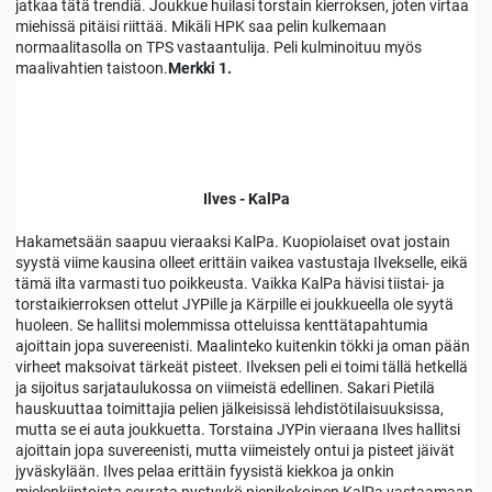
jatkaa tätä trendiä. Joukkue huilasi torstain kierroksen, joten virtaa
miehissä pitäisi riittää. Mikäli HPK saa pelin kulkemaan
normaalitasolla on TPS vastaantulija. Peli kulminoituu myös
maalivahtien taistoon.
Merkki 1.
Ilves - KalPa
Hakametsään saapuu vieraaksi KalPa. Kuopiolaiset ovat jostain
syystä viime kausina olleet erittäin vaikea vastustaja Ilvekselle, eikä
tämä ilta varmasti tuo poikkeusta. Vaikka KalPa hävisi tiistai- ja
torstaikierroksen ottelut JYPille ja Kärpille ei joukkueella ole syytä
huoleen. Se hallitsi molemmissa otteluissa kenttätapahtumia
ajoittain jopa suvereenisti. Maalinteko kuitenkin tökki ja oman pään
virheet maksoivat tärkeät pisteet. Ilveksen peli ei toimi tällä hetkellä
ja sijoitus sarjataulukossa on viimeistä edellinen. Sakari Pietilä
hauskuuttaa toimittajia pelien jälkeisissä lehdistötilaisuuksissa,
mutta se ei auta joukkuetta. Torstaina JYPin vieraana Ilves hallitsi
ajoittain jopa suvereenisti, mutta viimeistely ontui ja pisteet jäivät
jyväskylään. Ilves pelaa erittäin fyysistä kiekkoa ja onkin