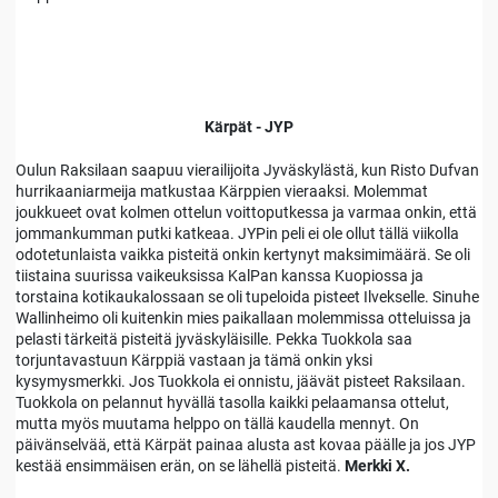
Kärpät - JYP
Oulun Raksilaan saapuu vierailijoita Jyväskylästä, kun Risto Dufvan
hurrikaaniarmeija matkustaa Kärppien vieraaksi. Molemmat
joukkueet ovat kolmen ottelun voittoputkessa ja varmaa onkin, että
jommankumman putki katkeaa. JYPin peli ei ole ollut tällä viikolla
odotetunlaista vaikka pisteitä onkin kertynyt maksimimäärä. Se oli
tiistaina suurissa vaikeuksissa KalPan kanssa Kuopiossa ja
torstaina kotikaukalossaan se oli tupeloida pisteet Ilvekselle. Sinuhe
Wallinheimo oli kuitenkin mies paikallaan molemmissa otteluissa ja
pelasti tärkeitä pisteitä jyväskyläisille. Pekka Tuokkola saa
torjuntavastuun Kärppiä vastaan ja tämä onkin yksi
kysymysmerkki. Jos Tuokkola ei onnistu, jäävät pisteet Raksilaan.
Tuokkola on pelannut hyvällä tasolla kaikki pelaamansa ottelut,
mutta myös muutama helppo on tällä kaudella mennyt. On
päivänselvää, että Kärpät painaa alusta ast kovaa päälle ja jos JYP
kestää ensimmäisen erän, on se lähellä pisteitä.
Merkki X.