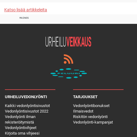
Katso lisää artikkeleita
MAINOS
URHEILUVEDONLYÖNTI
TARJOUKSET
Kaikki vedonlyöntisivustot
Vedonlyöntibonukset
Vedonlyöntisivustot 2022
Ilmaisvedot
Vedonlyönti ilman
Riskitön vedonlyönti
rekisteröitymistä
Vedonlyönti-kampanjat
Vedonlyöntivihjeet
Kirjoita oma vihjeesi