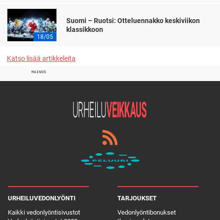
Suomi – Ruotsi: Otteluennakko keskiviikon
klassikkoon
18/05
Katso lisää artikkeleita
MAINOS
URHEILUVEDONLYÖNTI
TARJOUKSET
Kaikki vedonlyöntisivustot
Vedonlyöntibonukset