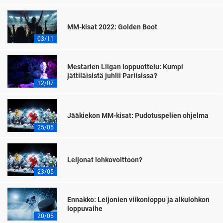
MM-kisat 2022: Golden Boot
03/11
Mestarien Liigan loppuottelu: Kumpi
jättiläisistä juhlii Pariisissa?
12/07
Jääkiekon MM-kisat: Pudotuspelien ohjelma
25/05
Leijonat lohkovoittoon?
23/05
Ennakko: Leijonien viikonloppu ja alkulohkon
loppuvaihe
20/05