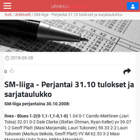
Koti
/
Artikkelit
/
SM-liiga - Perjantai 31.10 tulokset ja sarjataulukko
2018-09-28
0
SM-liiga - Perjantai 31.10 tulokset ja
sarjataulukko
SM-liiga perjantaina 30.10.2008:
Ilves - Blues 1-2(0-1,1-1,1-0,1-0)
1.04 0-1 Camilo Miettinen (Jari
Tolsa) 32.01 0-2 Dale Clarke (Stefan Öhman, Ryan Keller) yv 39.07
1-2 Geoff Platt (Masi Marjamäki, Lauri Tukonen) 59.33 2-2 Lauri
Tukonen (Markus Seikola, Geoff Platt) YV IM 62.53 3-2 Masi
Marjamäki (Arto Tukio, Miikka Männikkö)