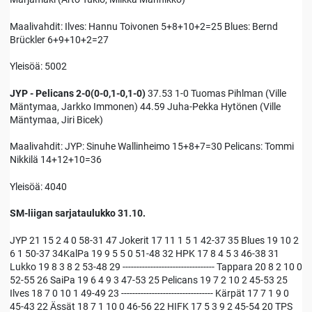
Maalivahdit: Ilves: Hannu Toivonen 5+8+10+2=25 Blues: Bernd
Brückler 6+9+10+2=27
Yleisöä: 5002
JYP - Pelicans 2-0(0-0,1-0,1-0)
37.53 1-0 Tuomas Pihlman (Ville
Mäntymaa, Jarkko Immonen) 44.59 Juha-Pekka Hytönen (Ville
Mäntymaa, Jiri Bicek)
Maalivahdit: JYP: Sinuhe Wallinheimo 15+8+7=30 Pelicans: Tommi
Nikkilä 14+12+10=36
Yleisöä: 4040
SM-liigan sarjataulukko 31.10.
JYP 21 15 2 4 0 58-31 47 Jokerit 17 11 1 5 1 42-37 35 Blues 19 10 2
6 1 50-37 34KalPa 19 9 5 5 0 51-48 32 HPK 17 8 4 5 3 46-38 31
Lukko 19 8 3 8 2 53-48 29 --------------------------------- Tappara 20 8 2 10 0
52-55 26 SaiPa 19 6 4 9 3 47-53 25 Pelicans 19 7 2 10 2 45-53 25
Ilves 18 7 0 10 1 49-49 23 --------------------------------- Kärpät 17 7 1 9 0
45-43 22 Ässät 18 7 1 10 0 46-56 22 HIFK 17 5 3 9 2 45-54 20 TPS