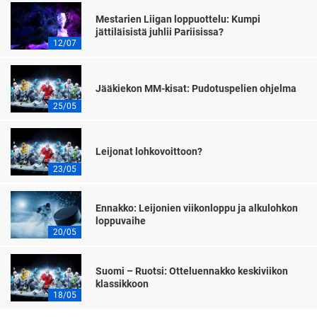
Mestarien Liigan loppuottelu: Kumpi
jättiläisistä juhlii Pariisissa?
12/07
Jääkiekon MM-kisat: Pudotuspelien ohjelma
25/05
Leijonat lohkovoittoon?
23/05
Ennakko: Leijonien viikonloppu ja alkulohkon
loppuvaihe
20/05
Suomi – Ruotsi: Otteluennakko keskiviikon
klassikkoon
18/05