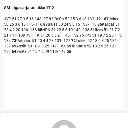
SM-liiga sarjataulukko 17.2
JYP 51 27 3 5 16 143- 97
92
KalPa 52 25 3 6 18 132- 121
87
Jokerit
50 25 3 6 16 115- 116
87
Blues 50 24 3 8 15 139- 118
86
Kärpät 51
25 4 2 20 166- 133
85
HPK 51 22 5 5 19 142- 138
81
Ilves 51 21 7 2
21 141- 139
79
HIFK 51 20 5 5 21 146- 152
75
TPS 51 19 7 2 23 115-
134
73
Pelicans 51 20 4 4 23 131- 127
72
Lukko 52 18 6 3 25 131-
137
69
Ässät 50 18 4 3 25 117- 164
65
Tappara 52 18 2 6 26 121-
134
64
SaiPa 51 15 4 3 29 118- 147
56