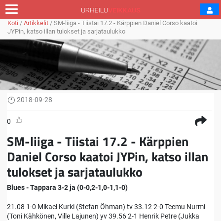
Koti
/
Artikkelit
/
SM-liiga - Tiistai 17.2 - Kärppien Daniel Corso kaatoi
JYPin, katso illan tulokset ja sarjataulukko
2018-09-28
0
SM-liiga - Tiistai 17.2 - Kärppien
Daniel Corso kaatoi JYPin, katso illan
tulokset ja sarjataulukko
Blues - Tappara 3-2 ja (0-0,2-1,0-1,1-0)
21.08 1-0 Mikael Kurki (Stefan Öhman) tv 33.12 2-0 Teemu Nurmi
(Toni Kähkönen, Ville Lajunen) yv 39.56 2-1 Henrik Petre (Jukka