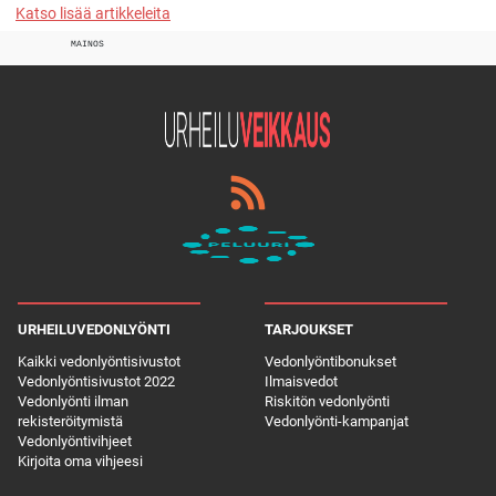
Katso lisää artikkeleita
MAINOS
URHEILUVEDONLYÖNTI
TARJOUKSET
Kaikki vedonlyöntisivustot
Vedonlyöntibonukset
Vedonlyöntisivustot 2022
Ilmaisvedot
Vedonlyönti ilman
Riskitön vedonlyönti
rekisteröitymistä
Vedonlyönti-kampanjat
Vedonlyöntivihjeet
Kirjoita oma vihjeesi