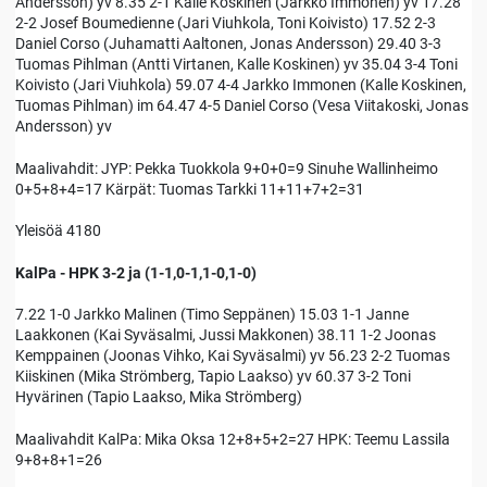
Andersson) yv 8.35 2-1 Kalle Koskinen (Jarkko Immonen) yv 17.28
2-2 Josef Boumedienne (Jari Viuhkola, Toni Koivisto) 17.52 2-3
Daniel Corso (Juhamatti Aaltonen, Jonas Andersson) 29.40 3-3
Tuomas Pihlman (Antti Virtanen, Kalle Koskinen) yv 35.04 3-4 Toni
Koivisto (Jari Viuhkola) 59.07 4-4 Jarkko Immonen (Kalle Koskinen,
Tuomas Pihlman) im 64.47 4-5 Daniel Corso (Vesa Viitakoski, Jonas
Andersson) yv
Maalivahdit: JYP: Pekka Tuokkola 9+0+0=9 Sinuhe Wallinheimo
0+5+8+4=17 Kärpät: Tuomas Tarkki 11+11+7+2=31
Yleisöä 4180
KalPa - HPK 3-2 ja (1-1,0-1,1-0,1-0)
7.22 1-0 Jarkko Malinen (Timo Seppänen) 15.03 1-1 Janne
Laakkonen (Kai Syväsalmi, Jussi Makkonen) 38.11 1-2 Joonas
Kemppainen (Joonas Vihko, Kai Syväsalmi) yv 56.23 2-2 Tuomas
Kiiskinen (Mika Strömberg, Tapio Laakso) yv 60.37 3-2 Toni
Hyvärinen (Tapio Laakso, Mika Strömberg)
Maalivahdit KalPa: Mika Oksa 12+8+5+2=27 HPK: Teemu Lassila
9+8+8+1=26