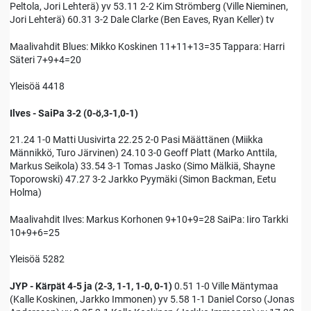
Peltola, Jori Lehterä) yv 53.11 2-2 Kim Strömberg (Ville Nieminen,
Jori Lehterä) 60.31 3-2 Dale Clarke (Ben Eaves, Ryan Keller) tv
Maalivahdit Blues: Mikko Koskinen 11+11+13=35 Tappara: Harri
Säteri 7+9+4=20
Yleisöä 4418
Ilves - SaiPa 3-2 (0-ö,3-1,0-1)
21.24 1-0 Matti Uusivirta 22.25 2-0 Pasi Määttänen (Miikka
Männikkö, Turo Järvinen) 24.10 3-0 Geoff Platt (Marko Anttila,
Markus Seikola) 33.54 3-1 Tomas Jasko (Simo Mälkiä, Shayne
Toporowski) 47.27 3-2 Jarkko Pyymäki (Simon Backman, Eetu
Holma)
Maalivahdit Ilves: Markus Korhonen 9+10+9=28 SaiPa: Iiro Tarkki
10+9+6=25
Yleisöä 5282
JYP - Kärpät 4-5 ja (2-3, 1-1, 1-0, 0-1)
0.51 1-0 Ville Mäntymaa
(Kalle Koskinen, Jarkko Immonen) yv 5.58 1-1 Daniel Corso (Jonas